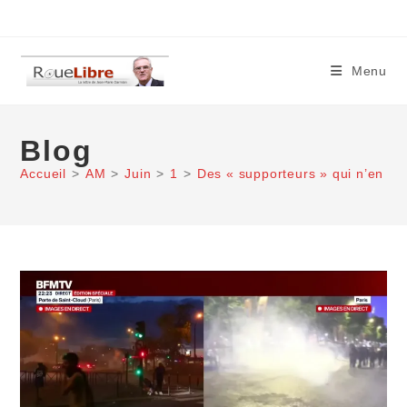
Skip
to
content
Menu
Blog
Accueil
>
AM
>
Juin
>
1
>
Des « supporteurs » qui n’en n’o