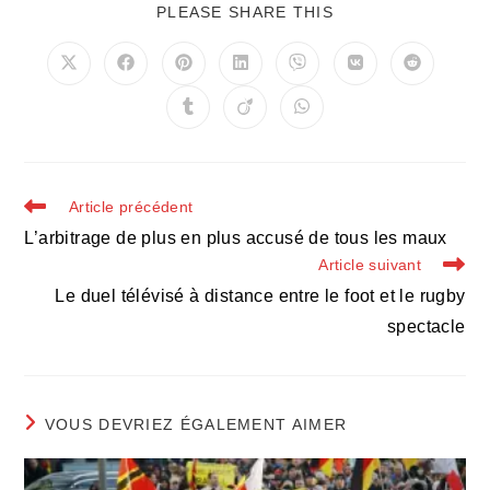
PARTAGER
PLEASE SHARE THIS
CE
CONTENU
Ouvrir
Ouvrir
Ouvrir
Ouvrir
Ouvrir
Ouvrir
Ouvrir
dans
dans
dans
dans
dans
dans
dans
une
une
une
une
une
une
une
Ouvrir
Ouvrir
Ouvrir
autre
autre
autre
autre
autre
autre
autre
dans
dans
dans
fenêtre
fenêtre
fenêtre
fenêtre
fenêtre
fenêtre
fenêtre
une
une
une
autre
autre
autre
fenêtre
fenêtre
fenêtre
Read
Article précédent
more
L’arbitrage de plus en plus accusé de tous les maux
articles
Article suivant
Le duel télévisé à distance entre le foot et le rugby
spectacle
VOUS DEVRIEZ ÉGALEMENT AIMER