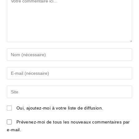
Enter
your
name
Enter
or
your
username
email
Saisir
to
address
l’URL
comment
to
de
Oui, ajoutez-moi à votre liste de diffusion.
comment
votre
site
Prévenez-moi de tous les nouveaux commentaires par
(facultatif)
e-mail.