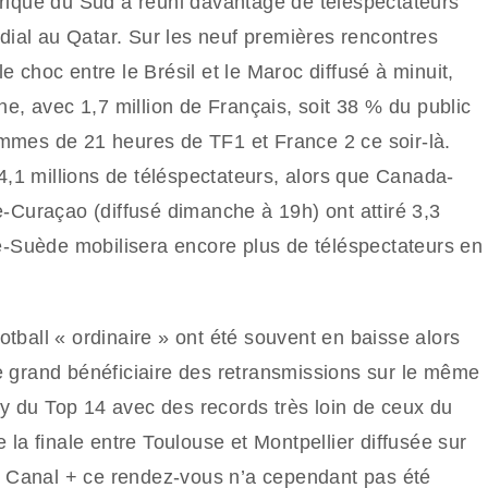
frique du Sud a réuni davantage de téléspectateurs
ondial au Qatar. Sur les neuf premières rencontres
 choc entre le Brésil et le Maroc diffusé à minuit,
ne, avec 1,7 million de Français, soit 38 % du public
ammes de 21 heures de TF1 et France 2 ce soir-là.
,1 millions de téléspectateurs, alors que Canada-
e-Curaçao (diffusé dimanche à 19h) ont attiré 3,3
nce-Suède mobilisera encore plus de téléspectateurs en
tball « ordinaire » ont été souvent en baisse alors
e grand bénéficiaire des retransmissions sur le même
y du Top 14 avec des records très loin de ceux du
 la finale entre Toulouse et Montpellier diffusée sur
sur Canal + ce rendez-vous n’a cependant pas été