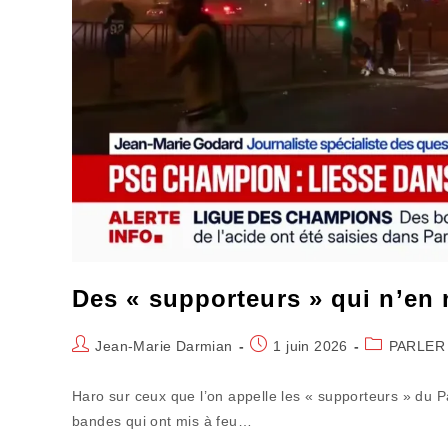
Des « supporteurs » qui n’en 
Auteur/autrice
Publication
Post
Jean-Marie Darmian
1 juin 2026
PARLER
de
publiée :
category:
la
Haro sur ceux que l’on appelle les « supporteurs » du Pa
publication :
bandes qui ont mis à feu…