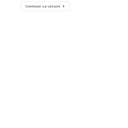
Des
Continuer La Lecture
« Supporteurs »
Qui
N’en
N’ont
Jamais
Été