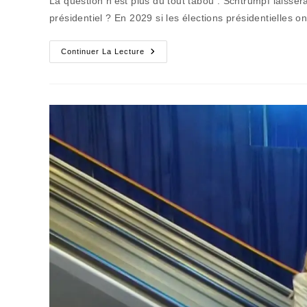
La question n’est plus du tout tabou : Schtrumpf laisser
publication :
présidentiel ? En 2029 si les élections présidentielles on
L’ICE
Continuer La Lecture
Devrait
Dégeler
Quelques
Consciences