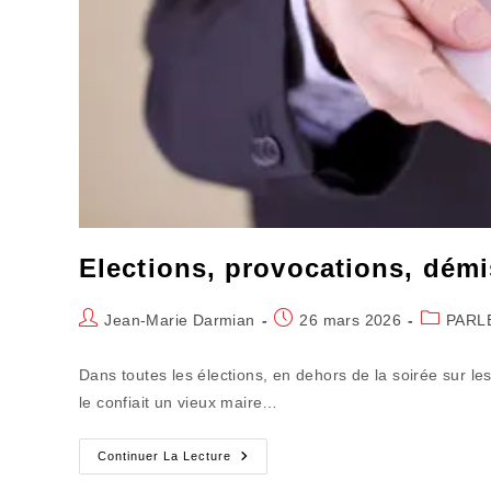
Elections, provocations, dém
Auteur/autrice
Publication
Post
Jean-Marie Darmian
26 mars 2026
PARL
de
publiée :
category:
la
Dans toutes les élections, en dehors de la soirée sur les
publication :
le confiait un vieux maire…
Elections,
Continuer La Lecture
Provocations,
Démissions,