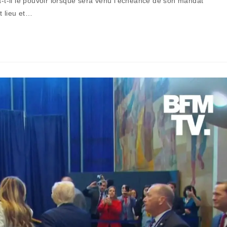
a-t-il le pouvoir lorsque sera venu l’échéance de son mandat
publication :
t lieu et…