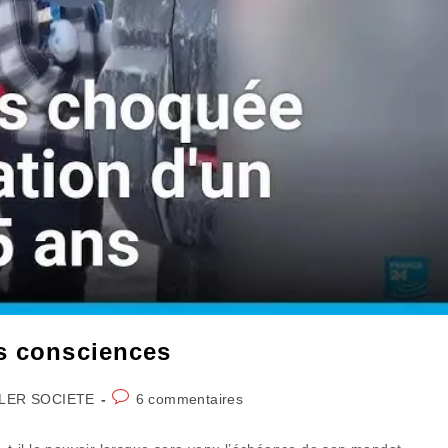
es consciences
Commentaires
LER SOCIETE
6 commentaires
y:
de
la