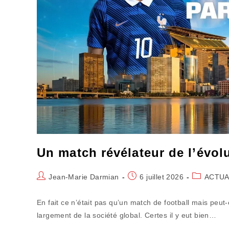
Un match révélateur de l’évo
Auteur/autrice
Publication
Post
Jean-Marie Darmian
6 juillet 2026
ACTUA
de
publiée :
category:
la
En fait ce n’était pas qu’un match de football mais peut-
publication :
largement de la société global. Certes il y eut bien…