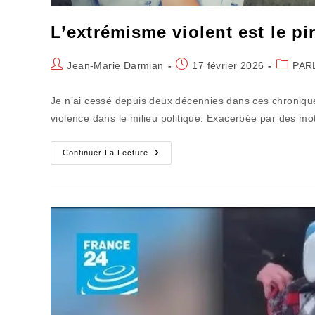
L’extrémisme violent est le p
Auteur/autrice
Publication
Post
Jean-Marie Darmian
17 février 2026
PAR
de
publiée :
category
la
Je n’ai cessé depuis deux décennies dans ces chronique
publication :
violence dans le milieu politique. Exacerbée par des m
L’extrémisme
Continuer La Lecture
Violent
Est
Le
Pire
Ennemi
De
La
Démocratie