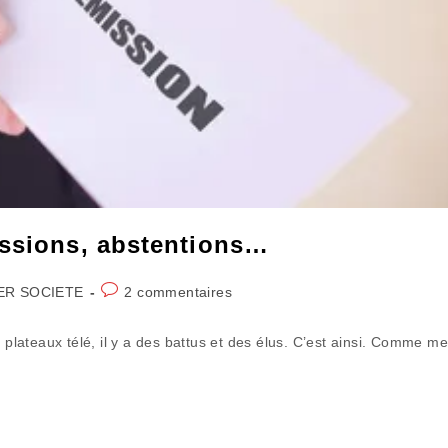
issions, abstentions…
Commentaires
ER SOCIETE
2 commentaires
de
la
 plateaux télé, il y a des battus et des élus. C’est ainsi. Comme m
publication :