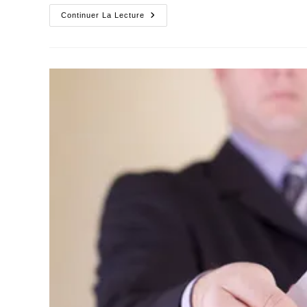
Un
Continuer La Lecture
Match
Révélateur
De
L’évolution
Générale
Du
Monde