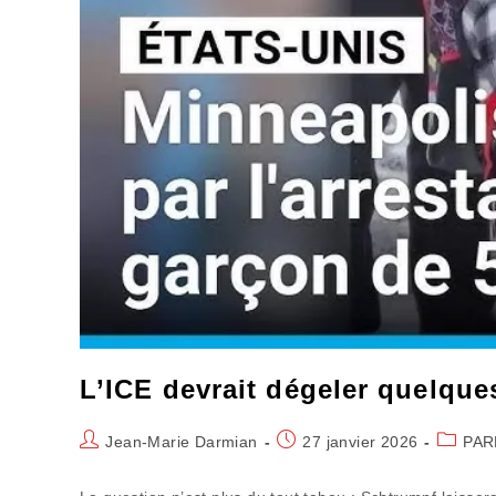
L’ICE devrait dégeler quelqu
Auteur/autrice
Publication
Post
Jean-Marie Darmian
27 janvier 2026
PAR
de
publiée :
categor
la