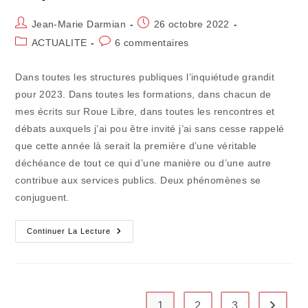
Auteur/autrice
Publication
Jean-Marie Darmian
26 octobre 2022
de
publiée :
Post
Commentaires
ACTUALITE
6 commentaires
la
category:
de
publication :
la
Dans toutes les structures publiques l’inquiétude grandit
publication :
pour 2023. Dans toutes les formations, dans chacun de
mes écrits sur Roue Libre, dans toutes les rencontres et
débats auxquels j’ai pou être invité j’ai sans cesse rappelé
que cette année là serait la première d’une véritable
déchéance de tout ce qui d’une manière ou d’une autre
contribue aux services publics. Deux phénomènes se
conjuguent.
Un
Continuer La Lecture
Double
Effet
Dévastateur
Sur
Le
Quotidien
1
2
3
Aller à 