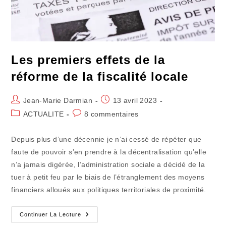
Les premiers effets de la
réforme de la fiscalité locale
Auteur/autrice
Publication
Jean-Marie Darmian
13 avril 2023
de
publiée :
Post
Commentaires
ACTUALITE
8 commentaires
la
category:
de
publication :
la
Depuis plus d’une décennie je n’ai cessé de répéter que
publication :
faute de pouvoir s’en prendre à la décentralisation qu’elle
n’a jamais digérée, l’administration sociale a décidé de la
tuer à petit feu par le biais de l’étranglement des moyens
financiers alloués aux politiques territoriales de proximité.
Les
Continuer La Lecture
Premiers