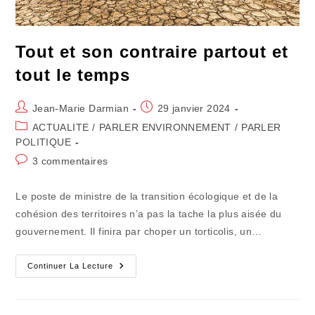
Tout et son contraire partout et
tout le temps
Auteur/autrice
Publication
Jean-Marie Darmian
29 janvier 2024
de
publiée :
Post
ACTUALITE
/
PARLER ENVIRONNEMENT
/
PARLER
la
category:
POLITIQUE
publication :
Commentaires
3 commentaires
de
la
Le poste de ministre de la transition écologique et de la
publication :
cohésion des territoires n’a pas la tache la plus aisée du
gouvernement. Il finira par choper un torticolis, un…
Tout
Continuer La Lecture
Et
Son
Contraire
Partout