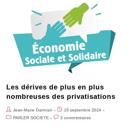
Dans
Le
Livre
Sur
Mélenchon
Les dérives de plus en plus
nombreuses des privatisations
Auteur/autrice
Publication
Jean-Marie Darmian
19 septembre 2024
de
publiée :
Post
Commentaires
PARLER SOCIETE
3 commentaires
la
category:
de
publication :