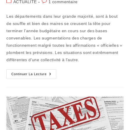
Post
Commentaires
ACTUALITE
1 commentaire
la
category:
de
publication :
la
Les départements dans leur grande majorité, sont à bout
publication :
de souffle et bien des maires se creusent la tête pour
terminer l’année budgétaire en cours sur des bases
convenables. Les augmentations des charges de
fonctionnement malgré toutes les affirmations « officielles »
plombent les prévisions. Les situations sont extrêmement
différentes d’une collectivité à l’autre.
Les
Continuer La Lecture
Collectivités
Territoriales
Vont
Dans
Le
Mur