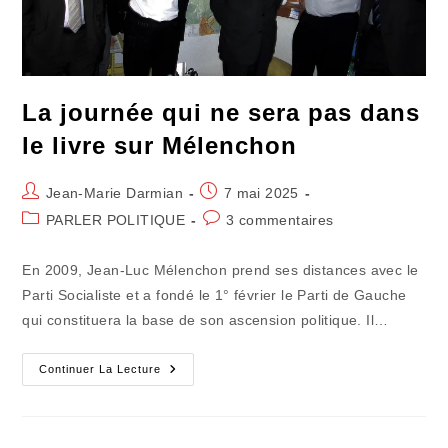
La journée qui ne sera pas dans
le livre sur Mélenchon
Auteur/autrice
Publication
Jean-Marie Darmian
7 mai 2025
de
publiée :
Post
Commentaires
PARLER POLITIQUE
3 commentaires
la
category:
de
publication :
la
En 2009, Jean-Luc Mélenchon prend ses distances avec le
publication :
Parti Socialiste et a fondé le 1° février le Parti de Gauche
qui constituera la base de son ascension politique. Il…
La
Continuer La Lecture
Journée
Qui
Ne
Sera
Pas