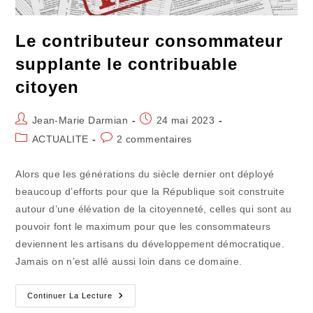
Le contributeur consommateur
supplante le contribuable
citoyen
Auteur/autrice
Publication
Jean-Marie Darmian
24 mai 2023
de
publiée :
Post
Commentaires
ACTUALITE
2 commentaires
la
category:
de
publication :
la
Alors que les générations du siècle dernier ont déployé
publication :
beaucoup d’efforts pour que la République soit construite
autour d’une élévation de la citoyenneté, celles qui sont au
pouvoir font le maximum pour que les consommateurs
deviennent les artisans du développement démocratique.
Jamais on n’est allé aussi loin dans ce domaine.
Le
Continuer La Lecture
Contributeur