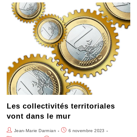
Et
Tout
Le
Temps
Les collectivités territoriales
vont dans le mur
Auteur/autrice
Publication
Jean-Marie Darmian
6 novembre 2023
de
publiée :