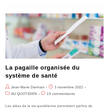
Effets
De
La
Réforme
De
La
Fiscalité
Locale
La pagaille organisée du
système de santé
Auteur/autrice
Publication
Jean-Marie Darmian
3 novembre 2022
de
publiée :
Post
Commentaires
AU QUOTIDIEN
19 commentaires
la
category:
de
publication :
la
Les aléas de la vie quotidienne permettent parfois de
publication :