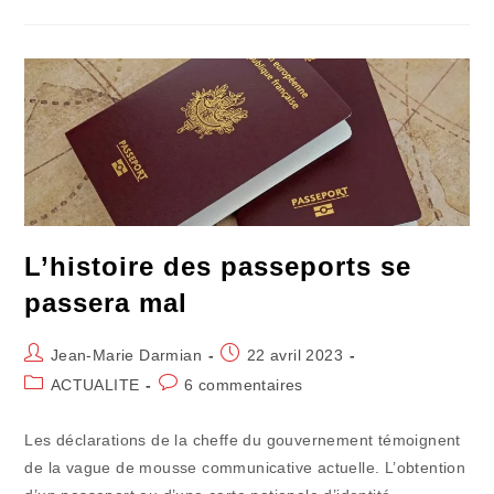
Consommateur
Supplante
Le
Contribuable
Citoyen
L’histoire des passeports se
passera mal
Auteur/autrice
Publication
Jean-Marie Darmian
22 avril 2023
de
publiée :
Post
Commentaires
ACTUALITE
6 commentaires
la
category:
de
publication :
la
Les déclarations de la cheffe du gouvernement témoignent
publication :
de la vague de mousse communicative actuelle. L’obtention