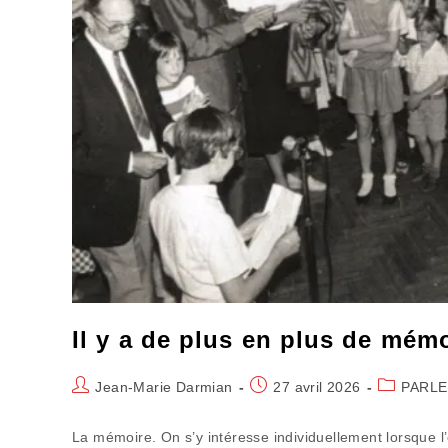
Il y a de plus en plus de mém
Auteur/autrice
Publication
Post
Jean-Marie Darmian
27 avril 2026
PARLE
de
publiée :
category:
la
La mémoire. On s’y intéresse individuellement lorsque 