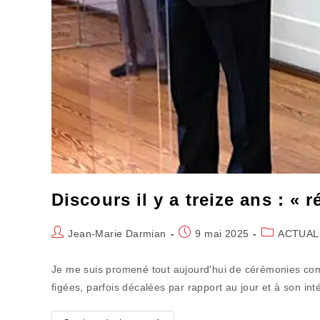
Discours il y a treize ans : « r
Auteur/autrice
Publication
Post
Jean-Marie Darmian
9 mai 2025
ACTUAL
de
publiée :
category:
la
Je me suis promené tout aujourd'hui de cérémonies c
publication :
figées, parfois décalées par rapport au jour et à son int