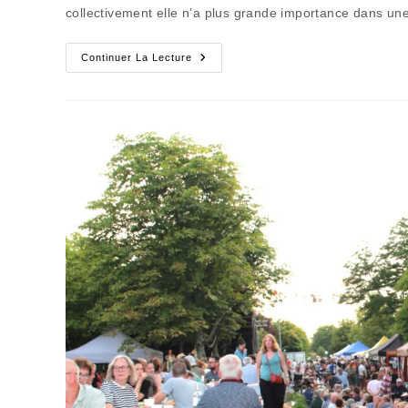
publication :
collectivement elle n’a plus grande importance dans u
Il
Continuer La Lecture
Y
A
De
Plus
En
Plus
De
Mémoires
Qui
Flanchent