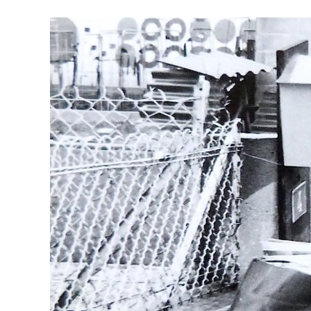
(12)
:
Vingt
Ans
Après…