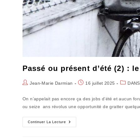
Passé ou présent d’été (2) : le
Auteur/autrice
Publication
Post
Jean-Marie Darmian
16 juillet 2025
DANS
de
publiée :
category:
la
On n’appelait pas encore ça des jobs d’été et aucun for
publication :
ou seize ans révolus une opportunité de gratter quelq
Passé
Continuer La Lecture
Ou
Présent
D’été
(2)