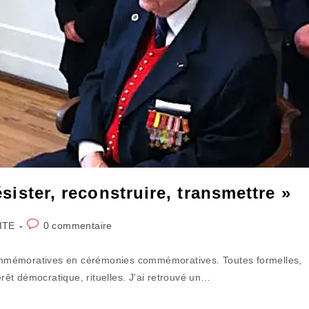
ésister, reconstruire, transmettre »
Commentaires
ITE
0 commentaire
de
la
ommémoratives en cérémonies commémoratives. Toutes formelles,
publication :
érêt démocratique, rituelles. J'ai retrouvé un…