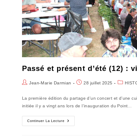
Passé et présent d’été (12) : 
Auteur/autrice
Publication
Post
Jean-Marie Darmian
28 juillet 2025
HIST
de
publiée :
category:
la
La première édition du partage d’un concert et d’une cu
publication :
initiée il y a vingt ans lors de l’inauguration du Point…
Passé
Continuer La Lecture
Et
Présent
D’été