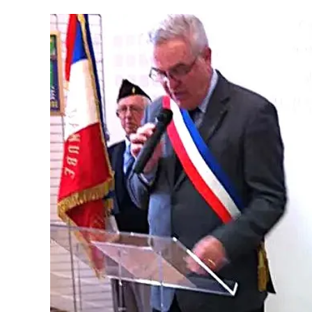
:
Le
Facteur
Social