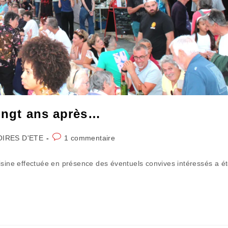
vingt ans après…
Commentaires
OIRES D'ETE
1 commentaire
de
la
isine effectuée en présence des éventuels convives intéressés a é
publication :