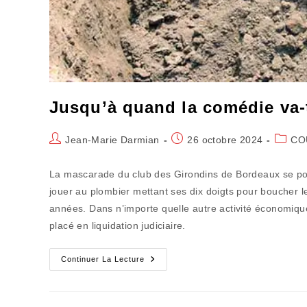
Jusqu’à quand la comédie va-t
Auteur/autrice
Publication
Post
Jean-Marie Darmian
26 octobre 2024
CO
de
publiée :
catego
la
La mascarade du club des Girondins de Bordeaux se pou
publication :
jouer au plombier mettant ses dix doigts pour boucher le
années. Dans n’importe quelle autre activité économique
placé en liquidation judiciaire.
Jusqu’à
Continuer La Lecture
Quand
La
Comédie
Va-