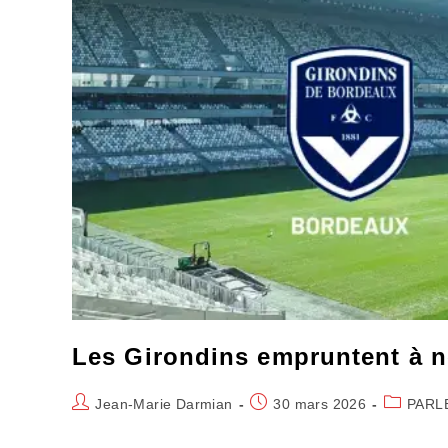
Les Girondins empruntent à 
Auteur/autrice
Publication
Post
Jean-Marie Darmian
30 mars 2026
PARL
de
publiée :
category:
la