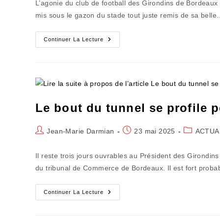
L’agonie du club de football des Girondins de Bordeaux 
publication :
mis sous le gazon du stade tout juste remis de sa bell
Les
Continuer La Lecture
Girondins
Empruntent
À
Nouveau
Le
Tobbogan
Le bout du tunnel se profile 
Auteur/autrice
Publication
Post
Jean-Marie Darmian
23 mai 2025
ACTUA
de
publiée :
category:
la
Il reste trois jours ouvrables au Président des Girondin
publication :
du tribunal de Commerce de Bordeaux. Il est fort proba
Le
Continuer La Lecture
Bout
Du
Tunnel