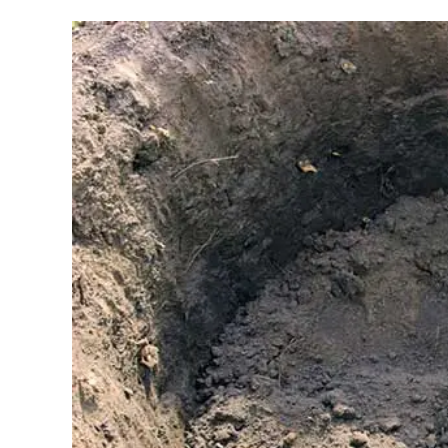
Se
Profile
Pour
Les
Girondins
De
Bordeaux