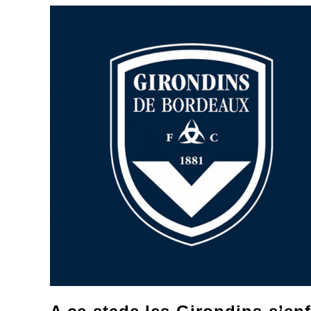
T-
Elle
Durer
?