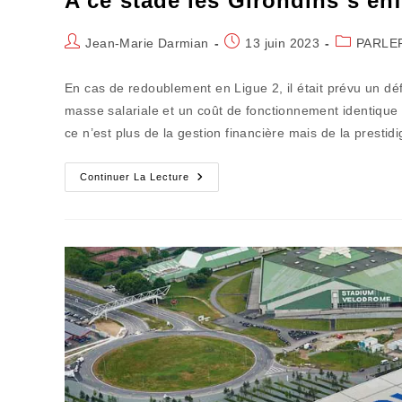
A ce stade les Girondins s’en
Auteur/autrice
Publication
Post
Jean-Marie Darmian
13 juin 2023
PARLE
de
publiée :
category:
la
En cas de redoublement en Ligue 2, il était prévu un dé
publication :
masse salariale et un coût de fonctionnement identique 
ce n’est plus de la gestion financière mais de la prestid
A
Continuer La Lecture
Ce
Stade
Les
Girondins
S’enfoncent
Dans
Le
Brouillard