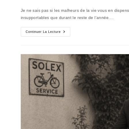
de
publiée :
category:
la
Je ne sais pas si les malheurs de la vie vous en dispe
publication :
insupportables que durant le reste de l’année.…
La
Continuer La Lecture
Parenthèse
Estivale
Qui
Rend
Modeste
Et
Serein