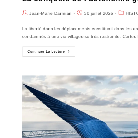
Auteur/autrice
Publication
Post
Jean-Marie Darmian
30 juillet 2026
HIST
de
publiée :
category:
la
La liberté dans les déplacements constituait dans les a
publication :
condamnés à une vie villageoise très restreinte. Certes 
La
Continuer La Lecture
Conquête
De
L’autonomie
Grâce
Au
Solex