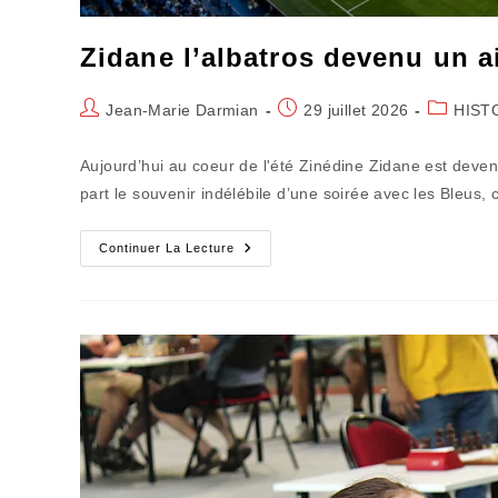
Zidane l’albatros devenu un a
Auteur/autrice
Publication
Post
Jean-Marie Darmian
29 juillet 2026
HIST
de
publiée :
category:
la
Aujourd’hui au coeur de l'été Zinédine Zidane est deven
publication :
part le souvenir indélébile d’une soirée avec les Bleus,
Zidane
Continuer La Lecture
L’albatros
Devenu
Un
Aigle