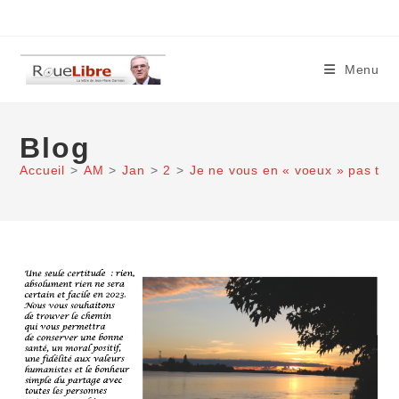
Skip
to
content
Menu
Blog
Accueil
>
AM
>
Jan
>
2
>
Je ne vous en « voeux » pas touj