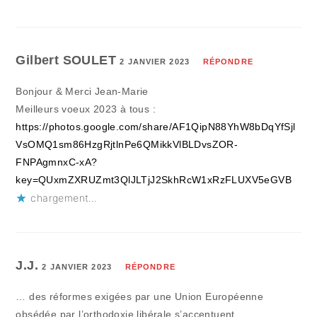
Gilbert SOULET
2 JANVIER 2023
RÉPONDRE
Bonjour & Merci Jean-Marie
Meilleurs voeux 2023 à tous :
https://photos.google.com/share/AF1QipN88YhW8bDqYfSjl
VsOMQ1sm86HzgRjtlnPe6QMikkVlBLDvsZOR-
FNPAgmnxC-xA?
key=QUxmZXRUZmt3QlJLTjJ2SkhRcW1xRzFLUXV5eGVB
chargement…
J.J.
2 JANVIER 2023
RÉPONDRE
… des réformes exigées par une Union Européenne
obsédée par l’orthodoxie libérale s’accentuent….