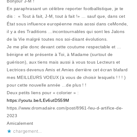
Bonjour J-M !
En paraphrasant un célèbre reporter footballistique, je te
dis : « Tout à fait, J-M, tout à fait !» … sauf que, dans cet
État sous influence européenne mais aossi dans ceMonde,
il y a des Traditions …incontournables qui sont les Jalons
de la Vie malgré toutes nos soi-disant évolutions.
Je me plie donc devant cette coutume respectable et …
bénigne et te présente à Toi, à Madame (surtout de
guérison), aux tiens mais aussi à vous tous Lecteurs et
Lectrices devenus Amis et Amies derrière cet écran blafard
mes MEILLEURS VOEUX (à vous de choisir lesquels ! ! ! )
pour cette nouvelle année …de plus ! !
Deux petits liens pour « colorier » :
https://youtu.be/LEv6utDS59M
https.//www.dromadaire.com/post/8961-feu-d-artifice-de-
2023
Amicalement
chargement…