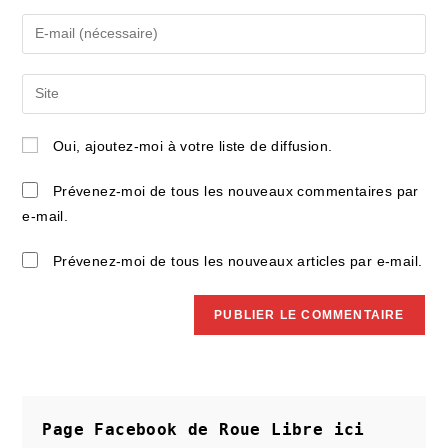
name
Enter
or
your
username
email
Saisir
to
address
l’URL
comment
to
de
Oui, ajoutez-moi à votre liste de diffusion.
comment
votre
site
Prévenez-moi de tous les nouveaux commentaires par
(facultatif)
e-mail.
Prévenez-moi de tous les nouveaux articles par e-mail.
Page Facebook de Roue Libre
ici