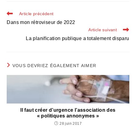
autre
autre
autre
fenêtre
fenêtre
fenêtre
Read
Article précédent
more
Dans mon rétroviseur de 2022
articles
Article suivant
La planification publique a totalement disparu
VOUS DEVRIEZ ÉGALEMENT AIMER
Il faut créer d’urgence l’association des
« politiques annonymes »
28 juin 2017