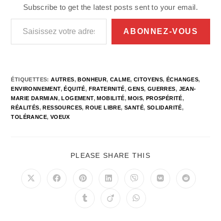
Subscribe to get the latest posts sent to your email.
Saisissez votre adresse e-mail…
ABONNEZ-VOUS
ÉTIQUETTES
:
AUTRES
,
BONHEUR
,
CALME
,
CITOYENS
,
ÉCHANGES
,
ENVIRONNEMENT
,
ÉQUITÉ
,
FRATERNITÉ
,
GENS
,
GUERRES
,
JEAN-
MARIE DARMIAN
,
LOGEMENT
,
MOBILITÉ
,
MOIS
,
PROSPÉRITÉ
,
RÉALITÉS
,
RESSOURCES
,
ROUE LIBRE
,
SANTÉ
,
SOLIDARITÉ
,
TOLÉRANCE
,
VOEUX
PARTAGER
PLEASE SHARE THIS
CE
CONTENU
Ouvrir
Ouvrir
Ouvrir
Ouvrir
Ouvrir
Ouvrir
Ouvrir
dans
dans
dans
dans
dans
dans
dans
une
une
une
une
une
une
une
Ouvrir
Ouvrir
Ouvrir
autre
autre
autre
autre
autre
autre
autre
dans
dans
dans
fenêtre
fenêtre
fenêtre
fenêtre
fenêtre
fenêtre
fenêtre
une
une
une