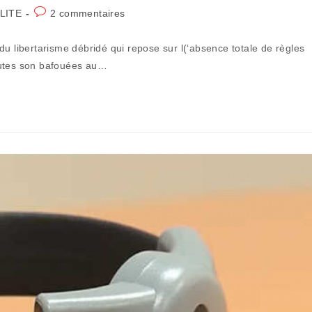
Commentaires
LITE
2 commentaires
de
la
du libertarisme débridé qui repose sur l(‘absence totale de règles
publication :
outes son bafouées au…