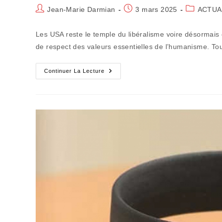
Auteur/autrice
Publication
Post
Jean-Marie Darmian
3 mars 2025
ACTUA
de
publiée :
category:
la
Les USA reste le temple du libéralisme voire désormais 
publication :
de respect des valeurs essentielles de l’humanisme. T
Les
Continuer La Lecture
Consommateurs
Doivent
Devenir
Des
Citoyens
Anti-
Trump