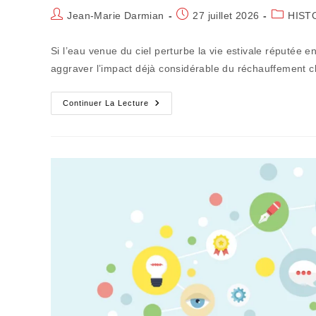
Auteur/autrice
Publication
Post
Jean-Marie Darmian
27 juillet 2026
HIST
de
publiée :
category:
la
Si l’eau venue du ciel perturbe la vie estivale réputée e
publication :
aggraver l’impact déjà considérable du réchauffement 
Souhaitons
Continuer La Lecture
Qu’ils
Ne
Deviennent
Pas
Les
Soldats
De
Feu
La
Terre