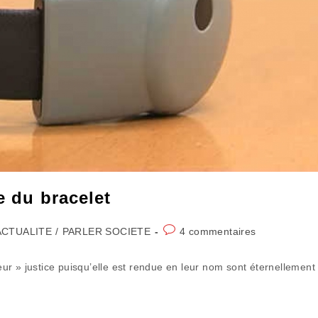
e du bracelet
Commentaires
ACTUALITE
/
PARLER SOCIETE
4 commentaires
gory:
de
la
leur » justice puisqu’elle est rendue en leur nom sont éternellement
publication :