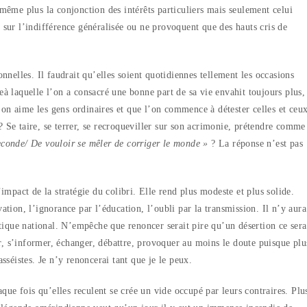
 même plus la conjonction des intérêts particuliers mais seulement celui
t sur l’indifférence généralisée ou ne provoquent que des hauts cris de
onnelles. Il faudrait qu’elles soient quotidiennes tellement les occasions
eà laquelle l’on a consacré une bonne part de sa vie envahit toujours plus,
 on aime les gens ordinaires et que l’on commence à détester celles et ceu
? Se taire, se terrer, se recroqueviller sur son acrimonie, prétendre comme
seconde/ De vouloir se mêler de corriger le monde »
? La réponse n’est pas
’impact de la stratégie du colibri. Elle rend plus modeste et plus solide.
vation, l’ignorance par l’éducation, l’oubli par la transmission. Il n’y aura
ique national. N’empêche que renoncer serait pire qu’un désertion ce sera
rmer, s’informer, échanger, débattre, provoquer au moins le doute puisque plu
séistes. Je n’y renoncerai tant que je le peux.
haque fois qu’elles reculent se crée un vide occupé par leurs contraires. Plu