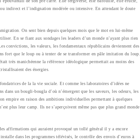
épouvantail de son pré carré. Elle tergiverse, elle bafouille, elle éructe,
t ou indirect et l’indignation modérée ou intensive. En attendant le doute
l’immigration. On sent bien depuis quelques mois que le mot en lui-même
tiliser. En se fiant aux sondages les leaders d’un monde n’ayant plus rien
Les convictions, les valeurs, les fondamentaux républicains deviennent des
ns fort que le loup ou à tenter de se transformer en pâle imitation du loup
était très manichéenne la référence idéologique permettait au moins des
istallisaient des énergies.
 fondatrices de la la vie sociale. Et comme les laboratoires d’idées ne
s dans un bougli-bougla d’où n’émergent que les saveurs, les odeurs, les
tion empire en raison des ambitions individuelles permettant à quelques
 n’est plus leur camp. Ils ne s’aperçoivent même pas que plus grand monde
es affirmations qui auraient provoqué un tollé général il y a encore
installe dans les programmes télévisés, le contrôle des envois d’euros à