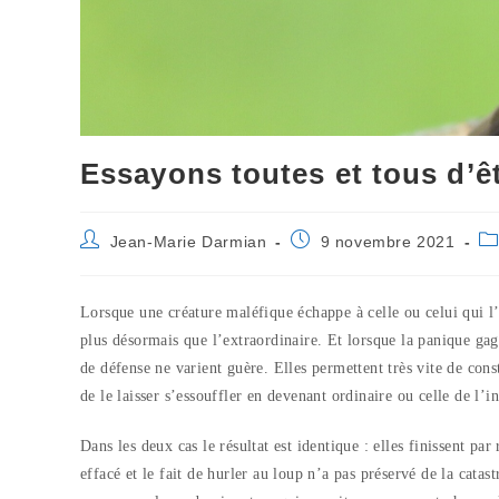
Essayons toutes et tous d’êt
Auteur/autrice
Publication
Po
Jean-Marie Darmian
9 novembre 2021
de
publiée :
ca
la
publication :
Lorsque une créature maléfique échappe à celle ou celui qui 
plus désormais que l’extraordinaire. Et lorsque la panique gag
de défense ne varient guère. Elles permettent très vite de cons
de le laisser s’essouffler en devenant ordinaire ou celle de l’i
Dans les deux cas le résultat est identique : elles finissent pa
effacé et le fait de hurler au loup n’a pas préservé de la cata