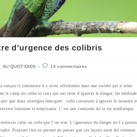
re d’urgence des colibris
st
Commentaires
AU QUOTIDIEN
14 commentaires
tegory:
de
la
publication :
l’a conçue il commence à y avoir affolement dans une société qui n’aime
ne le camp de celles et ceux qui ont feint d’ignorer le danger, les méthode
tater que deux stratégies émergent : celle consistant à ignorer le monstre e
nvective lointaine et méprisante. C’est une constante de la vie médiatique.
r renforcer celui ou celle que l’on vise. L’ignorance du danger ne l’a jamais
strophe. Pourtant rien ne permet de penser que ces leçons aient été retenues