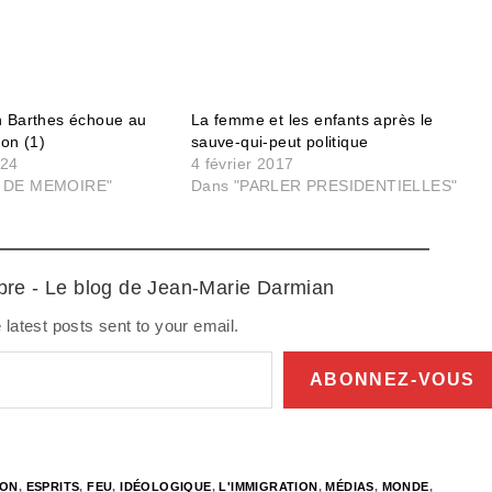
n Barthes échoue au
La femme et les enfants après le
éon (1)
sauve-qui-peut politique
024
4 février 2017
S DE MEMOIRE"
Dans "PARLER PRESIDENTIELLES"
ibre - Le blog de Jean-Marie Darmian
 latest posts sent to your email.
ABONNEZ-VOUS
ION
,
ESPRITS
,
FEU
,
IDÉOLOGIQUE
,
L'IMMIGRATION
,
MÉDIAS
,
MONDE
,