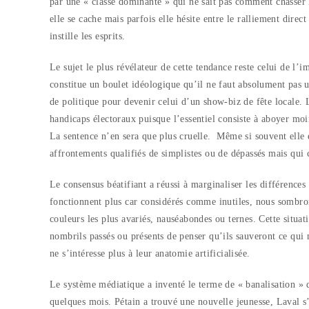
par une « classe dominante » qui ne sait pas comment chasser l’
elle se cache mais parfois elle hésite entre le ralliement direc
instille les esprits.
Le sujet le plus révélateur de cette tendance reste celui de 
constitue un boulet idéologique qu’il ne faut absolument pas u
de politique pour devenir celui d’un show-biz de fête locale. 
handicaps électoraux puisque l’essentiel consiste à aboyer moi
La sentence n’en sera que plus cruelle.
Même si souvent elle 
affrontements qualifiés de simplistes ou de dépassés mais qui cr
Le consensus béatifiant a réussi à marginaliser les différences
fonctionnent plus car considérés comme inutiles, nous sombron
couleurs les plus avariés, nauséabondes ou ternes. Cette situa
nombrils passés ou présents de penser qu’ils sauveront ce qui
ne s’intéresse plus à leur anatomie artificialisée.
Le système médiatique a inventé le terme de « banalisation » d
quelques mois. Pétain a trouvé une nouvelle jeunesse, Laval s’