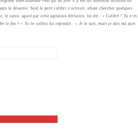
La légende amérindienne veut qu’un jour il y eut un immense incendie de
nts le désastre. Seul le petit colibri s’activait, allant chercher quelques
 le tatou, agacé par cette agitation dérisoire, lui dit :
« Colibri ! Tu n’es
dre le feu ! «
Et le colibri lui répondit :
« Je le sais, mais je fais ma part.