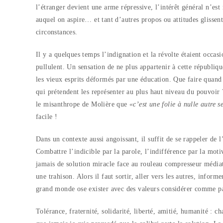
l’étranger devient une arme répressive, l’intérêt général n’est
auquel on aspire… et tant d’autres propos ou attitudes glissen
circonstances.
Il y a quelques temps l’indignation et la révolte étaient occasi
pullulent. Un sensation de ne plus appartenir à cette républiqu
les vieux esprits déformés par une éducation. Que faire quand
qui prétendent les représenter au plus haut niveau du pouvoir 
le misanthrope de Molière que
«c’est une folie à nulle autre 
facile !
Dans un contexte aussi angoissant, il suffit de se rappeler de l
Combattre l’indicible par la parole, l’indifférence par la moti
jamais de solution miracle face au rouleau compresseur médiat
une trahison. Alors il faut sortir, aller vers les autres, info
grand monde ose exister avec des valeurs considérer comme pas
Tolérance, fraternité, solidarité, liberté, amitié, humanité : c