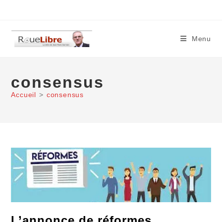
Skip
to
content
Menu
consensus
Accueil
>
consensus
L’annonce de réformes