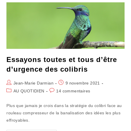
Gogos
Essayons toutes et tous d’être
d’urgence des colibris
Auteur/autrice
Publication
Jean-Marie Darmian
9 novembre 2021
de
publiée :
Post
Commentaires
AU QUOTIDIEN
14 commentaires
la
category:
de
publication :
la
Plus que jamais je crois dans la stratégie du colibri face au
publication :
rouleau compresseur de la banalisation des idées les plus
effroyables.