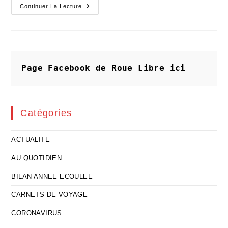
Essayons
Continuer La Lecture
Toutes
Et
Tous
D’être
D’urgence
Des
Colibris
Page Facebook de Roue Libre
ici
Catégories
ACTUALITE
AU QUOTIDIEN
BILAN ANNEE ECOULEE
CARNETS DE VOYAGE
CORONAVIRUS