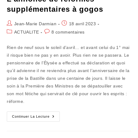
supplémentaires à gogos
Auteur/autrice
Publication
Jean-Marie Darmian
18 avril 2023
de
publiée :
Post
Commentaires
ACTUALITE
8 commentaires
la
category:
de
publication :
la
Rien de neuf sous le soleil d’avril… et avant celui du 1° mai
publication :
il risque bien ne pas y en avoir. Plus rien ne se passera. Le
pensionnaire de l’Élysée a effectué sa déclaration et quoi
qu’il advienne il ne reviendra plus avant l’anniversaire de la
prise de la Bastille dans une centaine de jours. Il laisse le
soin à la Première des Ministres de se dépatouiller avec
son mot fétiche qui servirait de clé pour ouvrir les esprits :
réforme.
L’annonce
Continuer La Lecture
De
Réformes
Supplémentaires
À