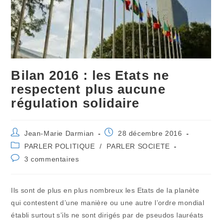
Bilan 2016 : les Etats ne
respectent plus aucune
régulation solidaire
Auteur/autrice
Publication
Jean-Marie Darmian
28 décembre 2016
de
publiée :
Post
PARLER POLITIQUE
/
PARLER SOCIETE
la
category:
Commentaires
3 commentaires
publication :
de
la
publication :
Ils sont de plus en plus nombreux les Etats de la planète
qui contestent d’une manière ou une autre l’ordre mondial
établi surtout s’ils ne sont dirigés par de pseudos lauréats