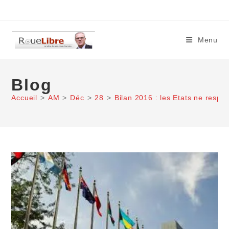
Skip
to
content
Menu
Blog
Accueil
>
AM
>
Déc
>
28
>
Bilan 2016 : les Etats ne respe