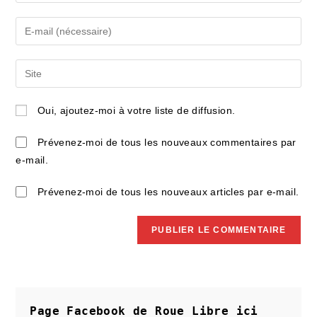
your
name
Enter
or
your
username
email
Saisir
to
address
l’URL
comment
to
de
Oui, ajoutez-moi à votre liste de diffusion.
comment
votre
site
Prévenez-moi de tous les nouveaux commentaires par
(facultatif)
e-mail.
Prévenez-moi de tous les nouveaux articles par e-mail.
Page Facebook de Roue Libre
ici