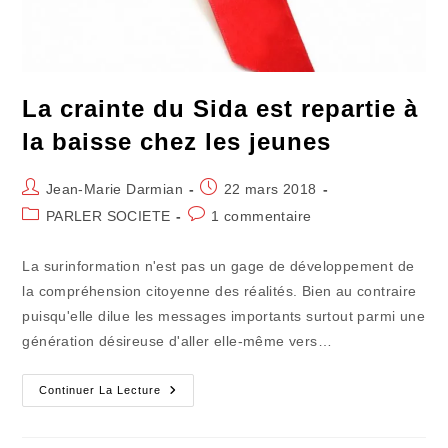
La crainte du Sida est repartie à
la baisse chez les jeunes
Auteur/autrice
Publication
Jean-Marie Darmian
22 mars 2018
de
publiée :
Post
Commentaires
PARLER SOCIETE
1 commentaire
la
category:
de
publication :
la
La surinformation n'est pas un gage de développement de
publication :
la compréhension citoyenne des réalités. Bien au contraire
puisqu'elle dilue les messages importants surtout parmi une
génération désireuse d'aller elle-même vers…
La
Continuer La Lecture
Crainte
Du
Sida
Est