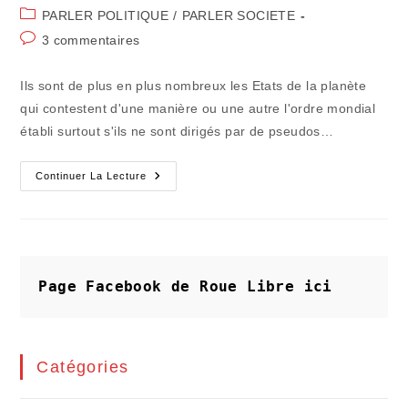
de
publiée :
Post
PARLER POLITIQUE
/
PARLER SOCIETE
la
category:
Commentaires
3 commentaires
publication :
de
la
Ils sont de plus en plus nombreux les Etats de la planète
publication :
qui contestent d'une manière ou une autre l'ordre mondial
établi surtout s'ils ne sont dirigés par de pseudos…
Bilan
Continuer La Lecture
2016
:
Les
Etats
Ne
Respectent
Plus
Aucune
Page Facebook de Roue Libre
ici
Régulation
Solidaire
Catégories