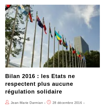
Repartie
À
La
Baisse
Chez
Les
Jeunes
Bilan 2016 : les Etats ne
respectent plus aucune
régulation solidaire
Auteur/autrice
Publication
Jean-Marie Darmian
28 décembre 2016