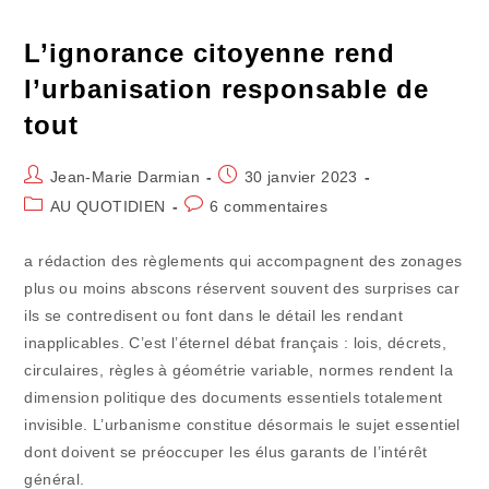
L’ignorance citoyenne rend
l’urbanisation responsable de
tout
Auteur/autrice
Publication
Jean-Marie Darmian
30 janvier 2023
de
publiée :
Post
Commentaires
AU QUOTIDIEN
6 commentaires
la
category:
de
publication :
la
a rédaction des règlements qui accompagnent des zonages
publication :
plus ou moins abscons réservent souvent des surprises car
ils se contredisent ou font dans le détail les rendant
inapplicables. C’est l’éternel débat français : lois, décrets,
circulaires, règles à géométrie variable, normes rendent la
dimension politique des documents essentiels totalement
invisible. L’urbanisme constitue désormais le sujet essentiel
dont doivent se préoccuper les élus garants de l’intérêt
général.