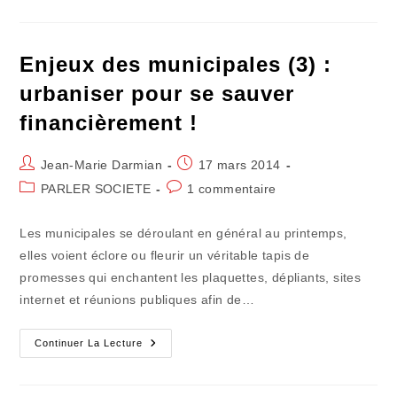
La
Course
D'adaptation
À
La
Enjeux des municipales (3) :
Démographie
Des
urbaniser pour se sauver
Collèges
financièrement !
Auteur/autrice
Publication
Jean-Marie Darmian
17 mars 2014
de
publiée :
Post
Commentaires
PARLER SOCIETE
1 commentaire
la
category:
de
publication :
la
Les municipales se déroulant en général au printemps,
publication :
elles voient éclore ou fleurir un véritable tapis de
promesses qui enchantent les plaquettes, dépliants, sites
internet et réunions publiques afin de…
Enjeux
Continuer La Lecture
Des
Municipales
(3)
: