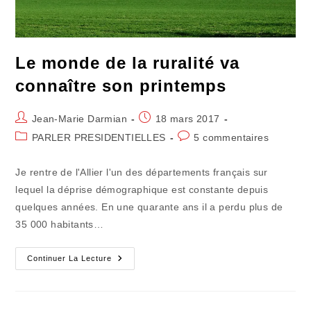
Le monde de la ruralité va
connaître son printemps
Auteur/autrice
Publication
Jean-Marie Darmian
18 mars 2017
de
publiée :
Post
Commentaires
PARLER PRESIDENTIELLES
5 commentaires
la
category:
de
publication :
la
Je rentre de l'Allier l'un des départements français sur
publication :
lequel la déprise démographique est constante depuis
quelques années. En une quarante ans il a perdu plus de
35 000 habitants…
Le
Continuer La Lecture
Monde
De
La
Ruralité
Va