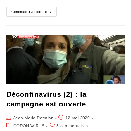
L’ignorance
Continuer La Lecture
Citoyenne
Rend
L’urbanisation
Responsable
De
Tout
Déconfinavirus (2) : la
campagne est ouverte
Auteur/autrice
Publication
Jean-Marie Darmian
12 mai 2020
de
publiée :
Post
Commentaires
CORONAVIRUS
3 commentaires
la