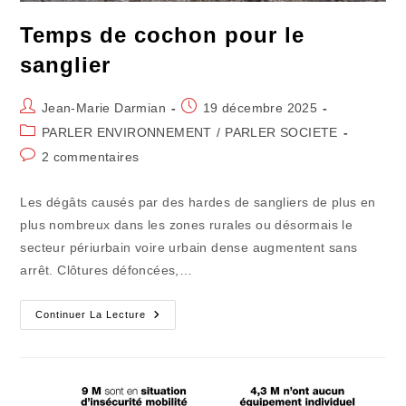
Temps de cochon pour le
sanglier
Auteur/autrice
Publication
Jean-Marie Darmian
19 décembre 2025
de
publiée :
Post
PARLER ENVIRONNEMENT
/
PARLER SOCIETE
la
category:
Commentaires
2 commentaires
publication :
de
la
Les dégâts causés par des hardes de sangliers de plus en
publication :
plus nombreux dans les zones rurales ou désormais le
secteur périurbain voire urbain dense augmentent sans
arrêt. Clôtures défoncées,…
Temps
Continuer La Lecture
De
Cochon
Pour
Le
Sanglier