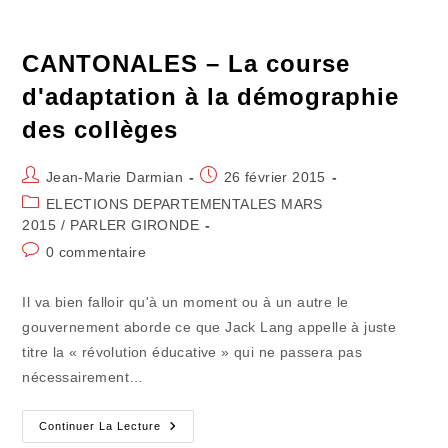
Connaître
Son
Printemps
CANTONALES – La course
d'adaptation à la démographie
des collèges
Auteur/autrice
Publication
Jean-Marie Darmian
26 février 2015
de
publiée :
Post
ELECTIONS DEPARTEMENTALES MARS
la
category:
2015
/
PARLER GIRONDE
publication :
Commentaires
0 commentaire
de
la
Il va bien falloir qu'à un moment ou à un autre le
publication :
gouvernement aborde ce que Jack Lang appelle à juste
titre la « révolution éducative » qui ne passera pas
nécessairement…
CANTONALES
Continuer La Lecture
–