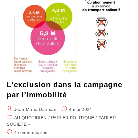
L’exclusion dans la campagne
par l’immobilité
Auteur/autrice
Publication
Jean-Marie Darmian
4 mai 2024
de
publiée :
Post
AU QUOTIDIEN
/
PARLER POLITIQUE
/
PARLER
la
category:
SOCIETE
publication :
Commentaires
4 commentaires