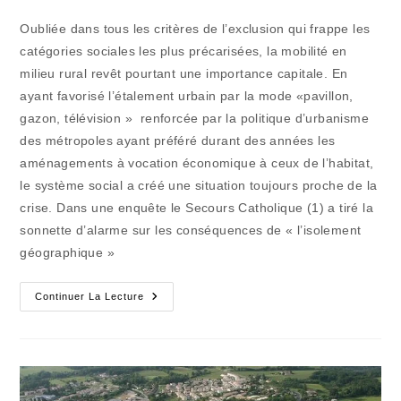
de
la
Oubliée dans tous les critères de l’exclusion qui frappe les
publication :
catégories sociales les plus précarisées, la mobilité en
milieu rural revêt pourtant une importance capitale. En
ayant favorisé l’étalement urbain par la mode «pavillon,
gazon, télévision » renforcée par la politique d’urbanisme
des métropoles ayant préféré durant des années les
aménagements à vocation économique à ceux de l’habitat,
le système social a créé une situation toujours proche de la
crise. Dans une enquête le Secours Catholique (1) a tiré la
sonnette d’alarme sur les conséquences de « l’isolement
géographique »
L’exclusion
Continuer La Lecture
Dans
La
Campagne
Par
L’immobilité