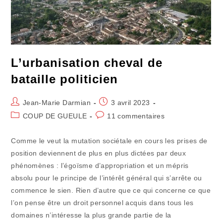
L’urbanisation cheval de
bataille politicien
Auteur/autrice
Publication
Jean-Marie Darmian
3 avril 2023
de
publiée :
Post
Commentaires
COUP DE GUEULE
11 commentaires
la
category:
de
publication :
la
Comme le veut la mutation sociétale en cours les prises de
publication :
position deviennent de plus en plus dictées par deux
phénomènes : l’égoïsme d’appropriation et un mépris
absolu pour le principe de l’intérêt général qui s’arrête ou
commence le sien. Rien d’autre que ce qui concerne ce que
l’on pense être un droit personnel acquis dans tous les
domaines n’intéresse la plus grande partie de la