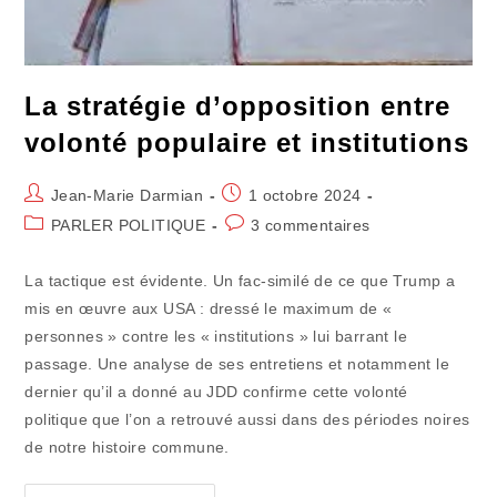
La stratégie d’opposition entre
volonté populaire et institutions
Auteur/autrice
Publication
Jean-Marie Darmian
1 octobre 2024
de
publiée :
Post
Commentaires
PARLER POLITIQUE
3 commentaires
la
category:
de
publication :
la
La tactique est évidente. Un fac-similé de ce que Trump a
publication :
mis en œuvre aux USA : dressé le maximum de «
personnes » contre les « institutions » lui barrant le
passage. Une analyse de ses entretiens et notamment le
dernier qu’il a donné au JDD confirme cette volonté
politique que l’on a retrouvé aussi dans des périodes noires
de notre histoire commune.