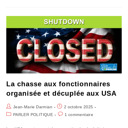
De
L’ultime
Pied
De
Nez
De
« Ni…
Ni »
La chasse aux fonctionnaires
organisée et décuplée aux USA
Auteur/autrice
Publication
Jean-Marie Darmian
2 octobre 2025
de
publiée :
Post
Commentaires
PARLER POLITIQUE
1 commentaire
la
category:
de
publication :
la