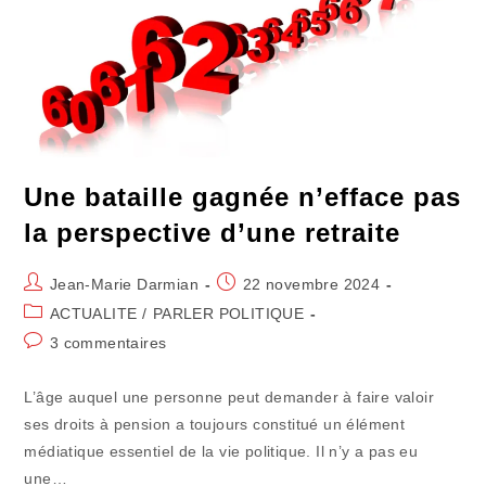
Textile
Une bataille gagnée n’efface pas
la perspective d’une retraite
Auteur/autrice
Publication
Jean-Marie Darmian
22 novembre 2024
de
publiée :
Post
ACTUALITE
/
PARLER POLITIQUE
la
category:
Commentaires
3 commentaires
publication :
de
la
L’âge auquel une personne peut demander à faire valoir
publication :
ses droits à pension a toujours constitué un élément
médiatique essentiel de la vie politique. Il n’y a pas eu
une…