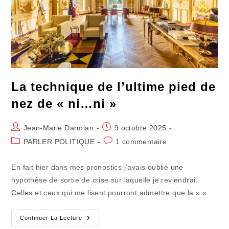
La technique de l’ultime pied de
nez de « ni…ni »
Auteur/autrice
Publication
Jean-Marie Darmian
9 octobre 2025
de
publiée :
Post
Commentaires
PARLER POLITIQUE
1 commentaire
la
category:
de
publication :
la
En fait hier dans mes pronostics j’avais oublié une
publication :
hypothèse de sortie de crise sur laquelle je reviendrai.
Celles et ceux qui me lisent pourront admettre que la » «…
La
Continuer La Lecture
Technique