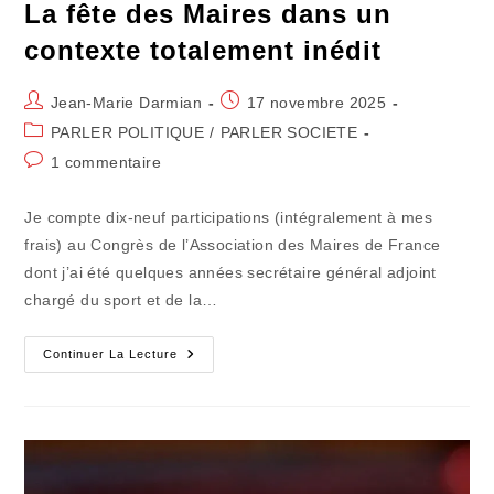
La fête des Maires dans un
contexte totalement inédit
Auteur/autrice
Publication
Jean-Marie Darmian
17 novembre 2025
de
publiée :
Post
PARLER POLITIQUE
/
PARLER SOCIETE
la
category:
Commentaires
1 commentaire
publication :
de
la
Je compte dix-neuf participations (intégralement à mes
publication :
frais) au Congrès de l’Association des Maires de France
dont j’ai été quelques années secrétaire général adjoint
chargé du sport et de la…
La
Continuer La Lecture
Fête
Des
Maires
Dans
Un
Contexte
Totalement
Inédit