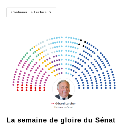
Une
Continuer La Lecture
Bataille
Gagnée
N’efface
Pas
La
Perspective
D’une
Retraite
La semaine de gloire du Sénat