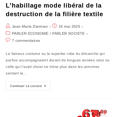
L’habillage mode libéral de la
destruction de la filière textile
Auteur/autrice
Publication
Jean-Marie Darmian
16 mai 2025
de
publiée :
Post
PARLER ECONOMIE
/
PARLER SOCIETE
la
category:
Commentaires
7 commentaires
publication :
de
la
Le fameux costume ou la superbe robe du dimanche qui
publication :
parfois accompagnaient durant de longues années celui ou
celle qui l’avait choisi ne trône plus dans les armoires
sentant la…
L’habillage
Continuer La Lecture
Mode
Libéral
De
La
Destruction
De
La
Filière