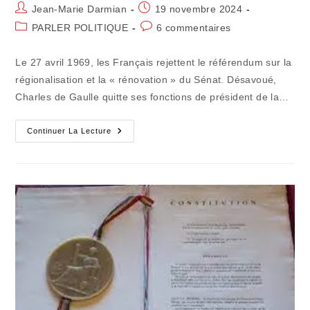
Auteur/autrice
Publication
Jean-Marie Darmian
19 novembre 2024
de
publiée :
Post
Commentaires
PARLER POLITIQUE
6 commentaires
la
category:
de
publication :
la
Le 27 avril 1969, les Français rejettent le référendum sur la
publication :
régionalisation et la « rénovation » du Sénat. Désavoué,
Charles de Gaulle quitte ses fonctions de président de la…
La
Continuer La Lecture
Semaine
De
Gloire
Du
Sénat