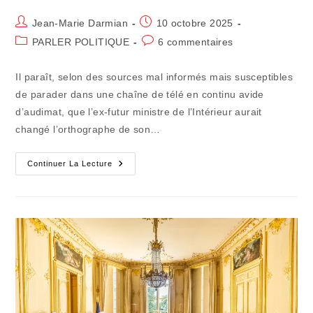
Auteur/autrice
Publication
Jean-Marie Darmian
10 octobre 2025
de
publiée :
Post
Commentaires
PARLER POLITIQUE
6 commentaires
la
category:
de
publication :
la
Il paraît, selon des sources mal informés mais susceptibles
publication :
de parader dans une chaîne de télé en continu avide
d’audimat, que l’ex-futur ministre de l’Intérieur aurait
changé l’orthographe de son…
Le
Continuer La Lecture
Champ
Des
Ruines
Politiques
Ne
Cesse
De
S’étendre