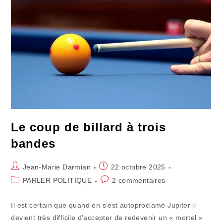
Le coup de billard à trois
bandes
Auteur/autrice
Publication
Jean-Marie Darmian
22 octobre 2025
de
publiée :
Post
Commentaires
PARLER POLITIQUE
2 commentaires
la
category:
de
publication :
la
Il est certain que quand on s’est autoproclamé Jupiter il
publication :
devient très difficile d’accepter de redevenir un « mortel »