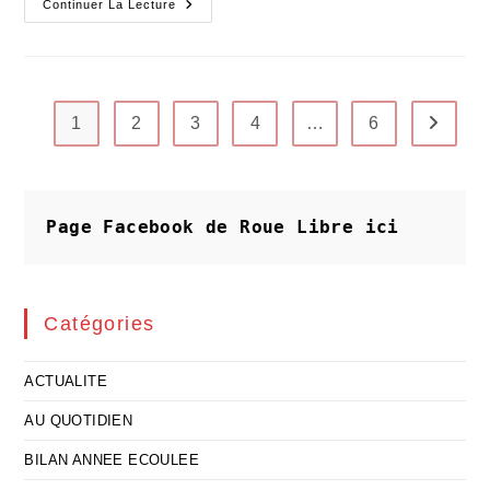
La
Continuer La Lecture
Stratégie
D’opposition
Entre
Volonté
Populaire
Et
Institutions
1
2
3
4
…
6
Aller à 
Page Facebook de Roue Libre
ici
Catégories
ACTUALITE
AU QUOTIDIEN
BILAN ANNEE ECOULEE