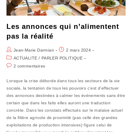
Les annonces qui n’alimentent
pas la réalité
Auteur/autrice
Publication
Jean-Marie Darmian
2 mars 2024
de
publiée :
Post
ACTUALITE
/
PARLER POLITIQUE
la
category:
Commentaires
2 commentaires
publication :
de
la
Lorsque la crise déborde dans tous les secteurs de la vie
publication :
sociale, la tentation de tous les pouvoirs c’est d’effectuer
des annonces destinées à calmer les événements sans être
certain que dans les faits elles auront une traduction
concrète. Dans les constats effectués sur le malaise actuel
de la filière agricole de proximité (pas celle des grandes
exploitations de production intensives) figure celui de