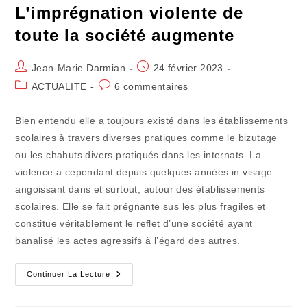
L’imprégnation violente de
toute la société augmente
Auteur/autrice
Publication
Jean-Marie Darmian
24 février 2023
de
publiée :
Post
Commentaires
ACTUALITE
6 commentaires
la
category:
de
publication :
la
Bien entendu elle a toujours existé dans les établissements
publication :
scolaires à travers diverses pratiques comme le bizutage
ou les chahuts divers pratiqués dans les internats. La
violence a cependant depuis quelques années in visage
angoissant dans et surtout, autour des établissements
scolaires. Elle se fait prégnante sus les plus fragiles et
constitue véritablement le reflet d’une société ayant
banalisé les actes agressifs à l’égard des autres.
L’imprégnation
Continuer La Lecture
Violente
De
Toute