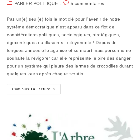
de
publiée :
Post
Commentaires
PARLER POLITIQUE
5 commentaires
la
category:
de
publication :
la
Pas un(e) seul(e) fois le mot clé pour l'avenir de notre
publication :
système démocratique n'est apparu dans ce flot de
considérations politiques, sociologiques, stratégiques,
égocentriques ou illusoires : citoyenneté ! Depuis de
longues années elle agonise et se meurt mais personne ne
souhaite la revigorer car elle représente le pire des danger
pour un système qui pleure des larmes de crocodiles durant
quelques jours après chaque scrutin.
La
Continuer La Lecture
Déliquescence
De
La
Citoyenneté
N’intéresse
Personne