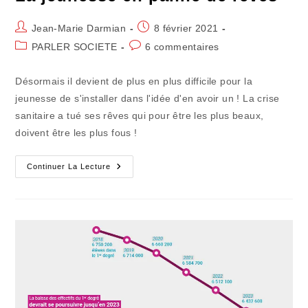
Auteur/autrice
Publication
Jean-Marie Darmian
8 février 2021
de
publiée :
Post
Commentaires
PARLER SOCIETE
6 commentaires
la
category:
de
publication :
la
Désormais il devient de plus en plus difficile pour la
publication :
jeunesse de s'installer dans l'idée d'en avoir un ! La crise
sanitaire a tué ses rêves qui pour être les plus beaux,
doivent être les plus fous !
La
Continuer La Lecture
Jeunesse
En
Panne
De
Rêves