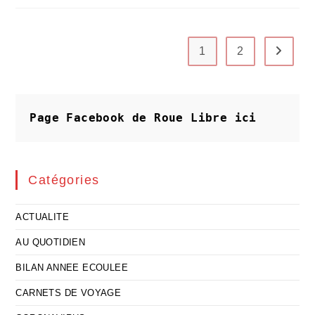
L’avenir
Du
Système
Éducatif
Public
1
2
Aller à 
Page Facebook de Roue Libre
ici
Catégories
ACTUALITE
AU QUOTIDIEN
BILAN ANNEE ECOULEE
CARNETS DE VOYAGE