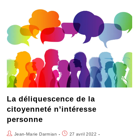
La
Société
Augmente
La déliquescence de la
citoyenneté n’intéresse
personne
Auteur/autrice
Publication
Jean-Marie Darmian
27 avril 2022