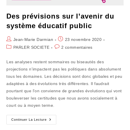
Des prévisions sur l’avenir du
système éducatif public
Auteur/autrice
Publication
Jean-Marie Darmian
23 novembre 2020
de
publiée :
Post
Commentaires
PARLER SOCIETE
2 commentaires
la
category:
de
publication :
la
Les analyses restent sommaires ou biseautés des
publication :
projections n'impactent pas les politiques dans absolument
tous les domaines. Les décisions sont donc globales et peu
adaptées à des évolutions très différentes. Il faudrait
pourtant que l'on convienne de grandes évolutions qui vont
bouleverser les certitudes que nous avons socialement à
court ou à moyen terme.
Des
Continuer La Lecture
Prévisions
Sur