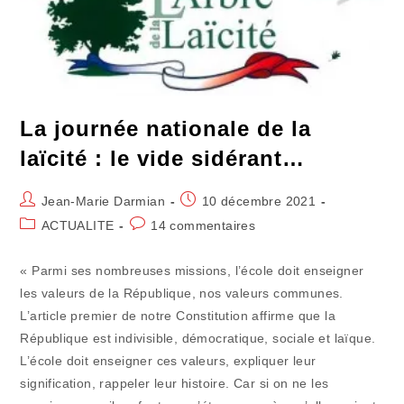
La journée nationale de la
laïcité : le vide sidérant…
Auteur/autrice
Publication
Jean-Marie Darmian
10 décembre 2021
de
publiée :
Post
Commentaires
ACTUALITE
14 commentaires
la
category:
de
publication :
la
« Parmi ses nombreuses missions, l’école doit enseigner
publication :
les valeurs de la République, nos valeurs communes.
L’article premier de notre Constitution affirme que la
République est indivisible, démocratique, sociale et laïque.
L’école doit enseigner ces valeurs, expliquer leur
signification, rappeler leur histoire. Car si on ne les