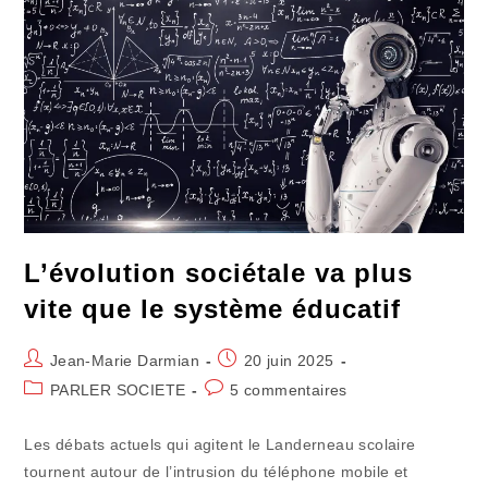
Chez
Les
Jeunes
L’évolution sociétale va plus
vite que le système éducatif
Auteur/autrice
Publication
Jean-Marie Darmian
20 juin 2025
de
publiée :
Post
Commentaires
PARLER SOCIETE
5 commentaires
la
category:
de
publication :
la
Les débats actuels qui agitent le Landerneau scolaire
publication :
tournent autour de l’intrusion du téléphone mobile et