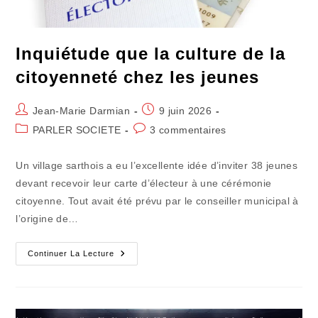
Inquiétude que la culture de la
citoyenneté chez les jeunes
Auteur/autrice
Publication
Jean-Marie Darmian
9 juin 2026
de
publiée :
Post
Commentaires
PARLER SOCIETE
3 commentaires
la
category:
de
publication :
la
Un village sarthois a eu l’excellente idée d’inviter 38 jeunes
publication :
devant recevoir leur carte d’électeur à une cérémonie
citoyenne. Tout avait été prévu par le conseiller municipal à
l’origine de…
Inquiétude
Continuer La Lecture
Que
La
Culture
De
La
Citoyenneté