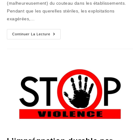
(malheureusement) du couteau dans les établissements.
Pendant que les querelles stériles, les exploitations
exagérées,…
L’évolution
Continuer La Lecture
Sociétale
Va
Plus
Vite
Que
Le
Système
Éducatif