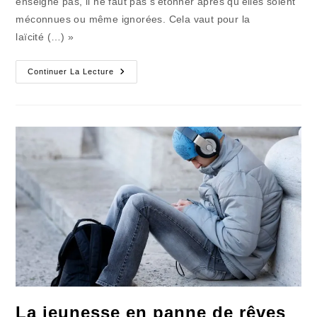
enseigne pas, il ne faut pas s’étonner après qu’elles soient
méconnues ou même ignorées. Cela vaut pour la
laïcité (…) »
La
Continuer La Lecture
Journée
Nationale
De
La
Laïcité
:
Le
Vide
Sidérant…
La jeunesse en panne de rêves