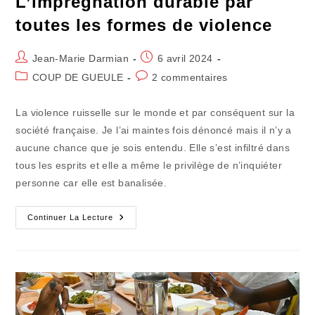
L’imprégnation durable par
toutes les formes de violence
Auteur/autrice
Publication
Jean-Marie Darmian
6 avril 2024
de
publiée :
Post
Commentaires
COUP DE GUEULE
2 commentaires
la
category:
de
publication :
la
La violence ruisselle sur le monde et par conséquent sur la
publication :
société française. Je l’ai maintes fois dénoncé mais il n’y a
aucune chance que je sois entendu. Elle s’est infiltré dans
tous les esprits et elle a même le privilège de n’inquiéter
personne car elle est banalisée.
L’imprégnation
Continuer La Lecture
Durable
Par
Toutes
Les
Formes
De
Violence