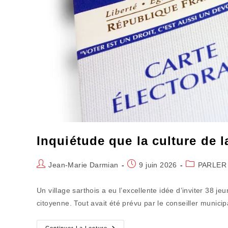
Inquiétude que la culture de l
Auteur/autrice
Publication
Post
Jean-Marie Darmian
9 juin 2026
PARLER
de
publiée :
category:
la
Un village sarthois a eu l’excellente idée d’inviter 38 j
publication :
citoyenne. Tout avait été prévu par le conseiller municip