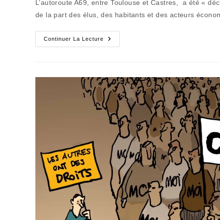
L’autoroute A69, entre Toulouse et Castres, a été « décla
publication :
de la part des élus, des habitants et des acteurs écon
Le
Continuer La Lecture
Coup
De
Pied
Dans
La
Fourmilière
D’un
Processus
Dépassé