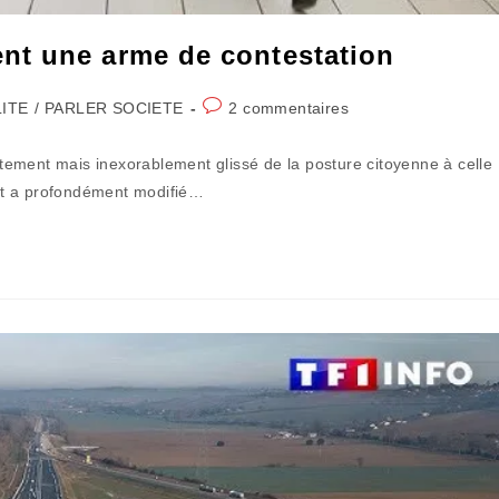
nt une arme de contestation
Commentaires
ITE
/
PARLER SOCIETE
2 commentaires
de
la
ement mais inexorablement glissé de la posture citoyenne à celle
publication :
at a profondément modifié…