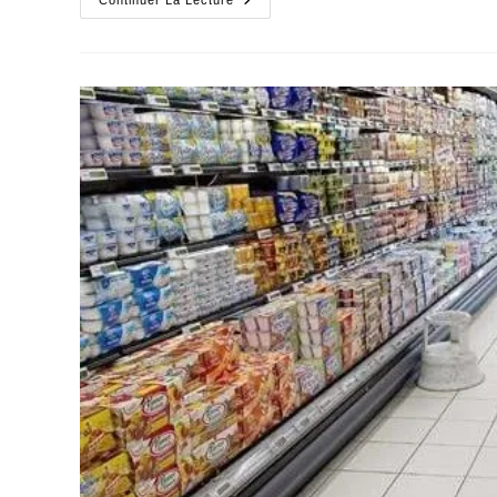
Inquiétude
Continuer La Lecture
Que
La
Culture
De
La
Citoyenneté
Chez
Les
Jeunes