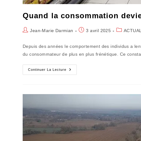
Quand la consommation devie
Auteur/autrice
Publication
Post
Jean-Marie Darmian
3 avril 2025
ACTUAL
de
publiée :
category:
la
Depuis des années le comportement des individus a lent
publication :
du consommateur de plus en plus frénétique. Ce const
Quand
Continuer La Lecture
La
Consommation
Devient
Une
Arme
De
Contestation