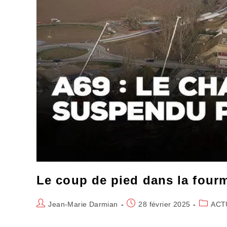
Le coup de pied dans la four
Auteur/autrice
Publication
Post
Jean-Marie Darmian
28 février 2025
ACT
de
publiée :
category
la