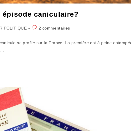
r épisode caniculaire?
Commentaires
R POLITIQUE
2 commentaires
de
la
canicule se profile sur la France. La première est à peine estompé
publication :
es…