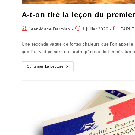
A-t-on tiré la leçon du premie
Auteur/autrice
Publication
Post
Jean-Marie Darmian
1 juillet 2026
PARLE
de
publiée :
category:
la
Une seconde vague de fortes chaleurs que l’on appelle 
publication :
que l’on voit poindre une autre période de températur
A-
Continuer La Lecture
T-
On
Tiré
La
Leçon
Du
Premier
Épisode
Caniculaire?