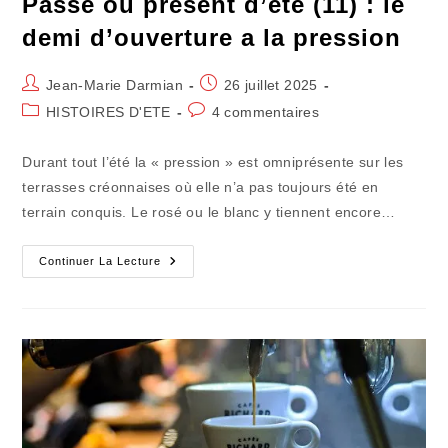
Passé ou présent d’été (11) : le
demi d’ouverture a la pression
Auteur/autrice
Publication
Jean-Marie Darmian
26 juillet 2025
de
publiée :
Post
Commentaires
HISTOIRES D'ETE
4 commentaires
la
category:
de
publication :
la
Durant tout l’été la « pression » est omniprésente sur les
publication :
terrasses créonnaises où elle n’a pas toujours été en
terrain conquis. Le rosé ou le blanc y tiennent encore…
Passé
Continuer La Lecture
Ou
Présent
D’été
(11)
:
Le
Demi
D’ouverture
A
La
Pression