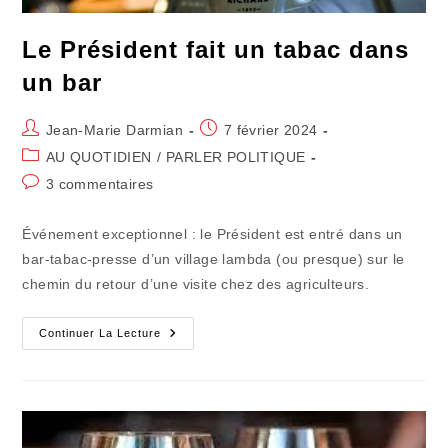
Le Président fait un tabac dans
un bar
Auteur/autrice
Publication
Jean-Marie Darmian
7 février 2024
de
publiée :
Post
AU QUOTIDIEN
/
PARLER POLITIQUE
la
category:
Commentaires
3 commentaires
publication :
de
la
Événement exceptionnel : le Président est entré dans un
publication :
bar-tabac-presse d’un village lambda (ou presque) sur le
chemin du retour d’une visite chez des agriculteurs.
Le
Continuer La Lecture
Président
Fait
Un
Tabac
Dans
Un
Bar