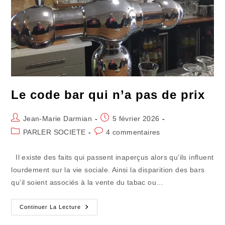
Le code bar qui n’a pas de prix
Auteur/autrice
Publication
Jean-Marie Darmian
5 février 2026
de
publiée :
Post
Commentaires
PARLER SOCIETE
4 commentaires
la
category:
de
publication :
la
Il existe des faits qui passent inaperçus alors qu’ils influent
publication :
lourdement sur la vie sociale. Ainsi la disparition des bars
qu’il soient associés à la vente du tabac ou…
Le
Continuer La Lecture
Code
Bar