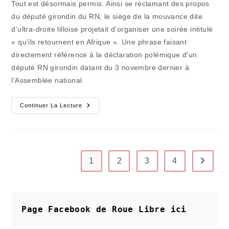
Tout est désormais permis. Ainsi se réclamant des propos
publication :
du député girondin du RN, le siège de la mouvance dite
d’ultra-droite lilloise projetait d’organiser une soirée intitulé
« qu’ils retournent en Afrique ». Une phrase faisant
directement référence à la déclaration polémique d'un
député RN girondin datant du 3 novembre dernier à
l’Assemblée national
Interdit
Continuer La Lecture
Au
Chiendent
Du
Racisme
Et
À
Ses
1
2
3
4
Aller à 
Jardiniers
Page Facebook de Roue Libre
ici