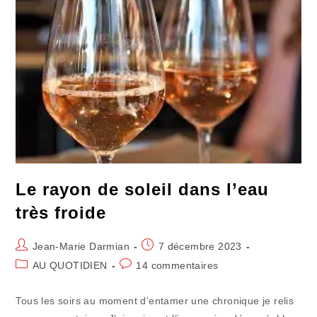
Le rayon de soleil dans l’eau
très froide
Auteur/autrice
Publication
Jean-Marie Darmian
7 décembre 2023
de
publiée :
Post
Commentaires
AU QUOTIDIEN
14 commentaires
la
category:
de
publication :
la
Tous les soirs au moment d’entamer une chronique je relis
publication :