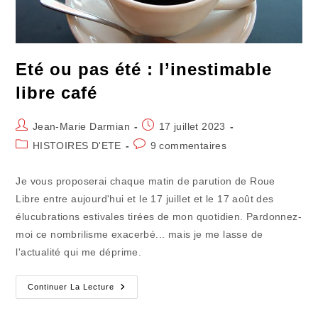
Eté ou pas été : l’inestimable
libre café
Auteur/autrice
Publication
Jean-Marie Darmian
17 juillet 2023
de
publiée :
Post
Commentaires
HISTOIRES D'ETE
9 commentaires
la
category:
de
publication :
la
Je vous proposerai chaque matin de parution de Roue
publication :
Libre entre aujourd'hui et le 17 juillet et le 17 août des
élucubrations estivales tirées de mon quotidien. Pardonnez-
moi ce nombrilisme exacerbé... mais je me lasse de
l'actualité qui me déprime.
Eté
Continuer La Lecture
Ou
Pas
Été