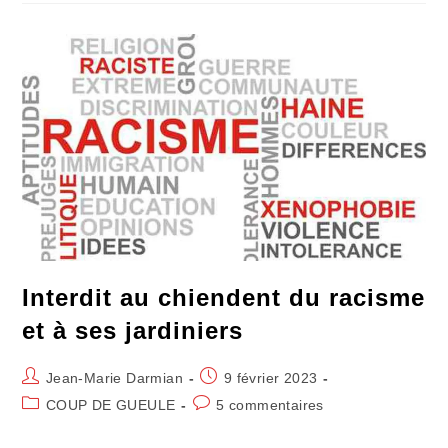
:
L’inestimable
Libre
Café
Interdit au chiendent du racisme
et à ses jardiniers
Auteur/autrice
Publication
Jean-Marie Darmian
9 février 2023
de
publiée :
Post
Commentaires
COUP DE GUEULE
5 commentaires
la
category:
de
publication :
la