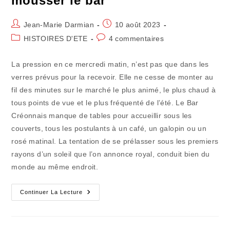
mousser le bar
Auteur/autrice
Publication
Jean-Marie Darmian
10 août 2023
de
publiée :
Post
Commentaires
HISTOIRES D'ETE
4 commentaires
la
category:
de
publication :
la
La pression en ce mercredi matin, n’est pas que dans les
publication :
verres prévus pour la recevoir. Elle ne cesse de monter au
fil des minutes sur le marché le plus animé, le plus chaud à
tous points de vue et le plus fréquenté de l’été. Le Bar
Créonnais manque de tables pour accueillir sous les
couverts, tous les postulants à un café, un galopin ou un
rosé matinal. La tentation de se prélasser sous les premiers
rayons d’un soleil que l’on annonce royal, conduit bien du
monde au même endroit.
Eté
Continuer La Lecture
Ou
Pas
Été
:
La