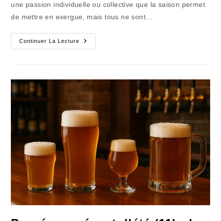
une passion individuelle ou collective que la saison permet
de mettre en exergue, mais tous ne sont…
Passé
Continuer La Lecture
Et
Présent
D’été
(28)
:
La
Solitude
Du
Terrassier