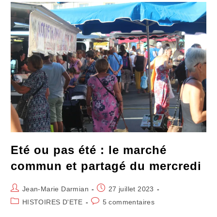
Pression
Fait
Mousser
Le
Bar
Eté ou pas été : le marché
commun et partagé du mercredi
Auteur/autrice
Publication
Jean-Marie Darmian
27 juillet 2023
de
publiée :
Post
Commentaires
HISTOIRES D'ETE
5 commentaires
la
category:
de