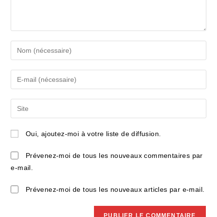
Enter
your
name
Enter
or
your
username
email
Saisir
to
address
l’URL
comment
to
de
Oui, ajoutez-moi à votre liste de diffusion.
comment
votre
site
Prévenez-moi de tous les nouveaux commentaires par
(facultatif)
e-mail.
Prévenez-moi de tous les nouveaux articles par e-mail.