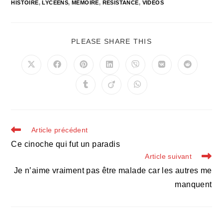
HISTOIRE
,
LYCÉENS
,
MÉMOIRE
,
RÉSISTANCE
,
VIDÉOS
PARTAGER
PLEASE SHARE THIS
CE
CONTENU
Ouvrir
Ouvrir
Ouvrir
Ouvrir
Ouvrir
Ouvrir
Ouvrir
dans
dans
dans
dans
dans
dans
dans
une
une
une
une
une
une
une
Ouvrir
Ouvrir
Ouvrir
autre
autre
autre
autre
autre
autre
autre
dans
dans
dans
fenêtre
fenêtre
fenêtre
fenêtre
fenêtre
fenêtre
fenêtre
une
une
une
autre
autre
autre
fenêtre
fenêtre
fenêtre
Read
Article précédent
more
Ce cinoche qui fut un paradis
articles
Article suivant
Je n’aime vraiment pas être malade car les autres me
manquent