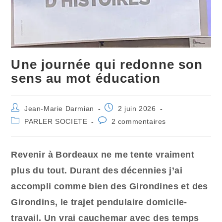
Une journée qui redonne son
sens au mot éducation
Auteur/autrice
Publication
Jean-Marie Darmian
2 juin 2026
de
publiée :
Post
Commentaires
PARLER SOCIETE
2 commentaires
la
category:
de
publication :
la
publication :
Revenir à Bordeaux ne me tente vraiment
plus du tout. Durant des décennies j’ai
accompli comme bien des Girondines et des
Girondins, le trajet pendulaire domicile-
travail. Un vrai cauchemar avec des temps