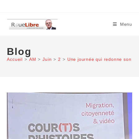
Skip
to
content
Menu
Blog
Accueil
>
AM
>
Juin
>
2
>
Une journée qui redonne son se