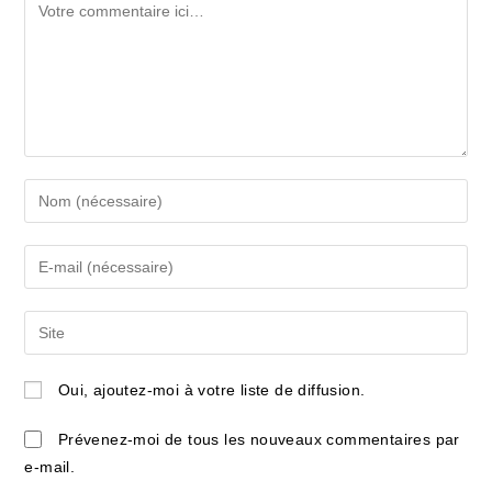
Comment
Enter
your
name
Enter
or
your
username
email
Saisir
to
address
l’URL
comment
to
de
Oui, ajoutez-moi à votre liste de diffusion.
comment
votre
site
Prévenez-moi de tous les nouveaux commentaires par
(facultatif)
e-mail.