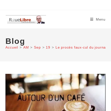
Skip
to
content
Menu
Blog
Accueil
>
AM
>
Sep
>
19
>
Le procès faux-cul du journalis