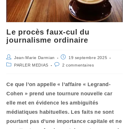
Le procès faux-cul du
journalisme ordinaire
Auteur/autrice
Publication
Jean-Marie Darmian
19 septembre 2025
de
publiée :
Post
Commentaires
PARLER MEDIAS
2 commentaires
la
category:
de
publication :
la
publication :
Ce que l’on appelle « l’affaire « Legrand-
Cohen » prend une tournure nouvelle car
elle met en évidence les ambiguïtés
médiatiques habituelles. Les faits ne sont
pourtant pas d’une importance capitale et ne