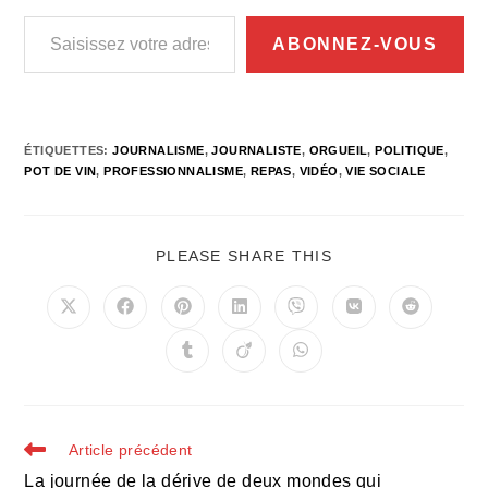
Saisissez votre adresse e-mail…
ABONNEZ-VOUS
ÉTIQUETTES
:
JOURNALISME
,
JOURNALISTE
,
ORGUEIL
,
POLITIQUE
,
POT DE VIN
,
PROFESSIONNALISME
,
REPAS
,
VIDÉO
,
VIE SOCIALE
PARTAGER
PLEASE SHARE THIS
CE
CONTENU
Ouvrir
Ouvrir
Ouvrir
Ouvrir
Ouvrir
Ouvrir
Ouvrir
dans
dans
dans
dans
dans
dans
dans
une
une
une
une
une
une
une
Ouvrir
Ouvrir
Ouvrir
autre
autre
autre
autre
autre
autre
autre
dans
dans
dans
fenêtre
fenêtre
fenêtre
fenêtre
fenêtre
fenêtre
fenêtre
une
une
une
autre
autre
autre
fenêtre
fenêtre
fenêtre
Read
Article précédent
more
La journée de la dérive de deux mondes qui