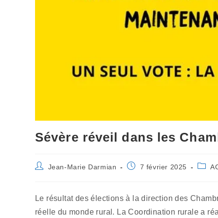
Sévère réveil dans les Cha
Auteur/autrice
Publication
Post
Jean-Marie Darmian
7 février 2025
A
de
publiée :
catego
la
publication :
Le résultat des élections à la direction des Chambr
réelle du monde rural. La Coordination rurale a r