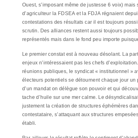
Ouest, s’imposant même de justesse 6 voix) mais
d’agriculteur la FDSEA et la FDJA régnaient depuis
contestations des résultats car il est toujours pos
scrutin. Des alliances restent aussi toujours possi
représentés mais dans le fond peu importe puisque 
Le premier constat est à nouveau désolant. La parti
enjeux n’intéressaient pas les chefs d’exploitation
réunions publiques, le syndicat « institutionnel » a
électeurs potentiels se détournent chaque jour un 
d’un mandat on délègue son pouvoir et qui découv
tache d’huile sur une mer calme. Le désyndicalis
justement la création de structures éphémères dans
contestataire, s’attaquant aux structures empesées 
établi.
Par ailleurs le résultat reflète le sentiment d’aban