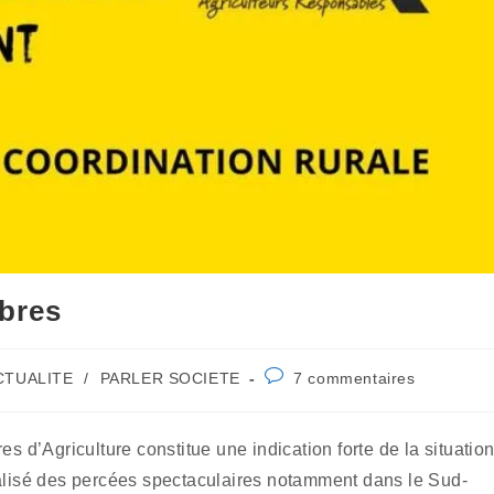
mbres
Commentaires
CTUALITE
/
PARLER SOCIETE
7 commentaires
ry:
de
la
publication :
es d’Agriculture constitue une indication forte de la situatio
éalisé des percées spectaculaires notamment dans le Sud-