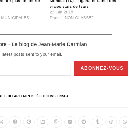
mettre plus de beurre
Mondial (10) : Tigana et Kanté des
vraies stars de tsars
22 juin 2018
 MUNICIPALES"
Dans "_NON CLASSE"
ibre - Le blog de Jean-Marie Darmian
 latest posts sent to your email.
ABONNEZ-VOUS
ALE
,
DÉPARTEMENTS
,
ÉLECTIONS
,
FNSEA
Ouvrir
Ouvrir
Ouvrir
Ouvrir
Ouvrir
Ouvrir
Ouvrir
Ouvrir
Ouvrir
O
dans
dans
dans
dans
dans
dans
dans
dans
dans
d