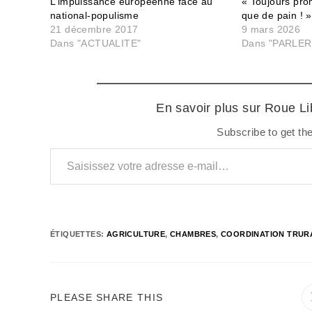
L’impuissance européenne face au
« Toujours pro
national-populisme
que de pain ! »
21 décembre 2017
9 mars 2026
Dans "ACTUALITE"
Dans "PARLER
En savoir plus sur Roue L
Subscribe to get the
Saisissez votre adresse e-mail…
ÉTIQUETTES
:
AGRICULTURE
,
CHAMBRES
,
COORDINATION TRUR
PARTAGER
PLEASE SHARE THIS