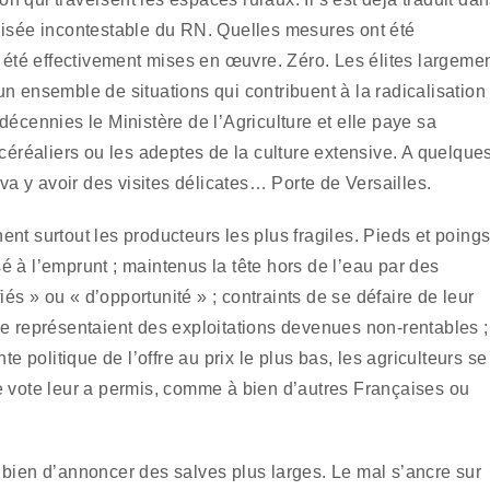
lisée incontestable du RN. Quelles mesures ont été
té effectivement mises en œuvre. Zéro. Les élites largeme
n ensemble de situations qui contribuent à la radicalisation
décennies le Ministère de l’Agriculture et elle paye sa
 céréaliers ou les adeptes de la culture extensive. A quelque
 va y avoir des visites délicates… Porte de Versailles.
nt surtout les producteurs les plus fragiles. Pieds et poing
 à l’emprunt ; maintenus la tête hors de l’eau par des
s » ou « d’opportunité » ; contraints de se défaire de leur
 que représentaient des exploitations devenues non-rentables ;
e politique de l’offre au prix le plus bas, les agriculteurs se
e vote leur a permis, comme à bien d’autres Françaises ou
 bien d’annoncer des salves plus larges. Le mal s’ancre sur