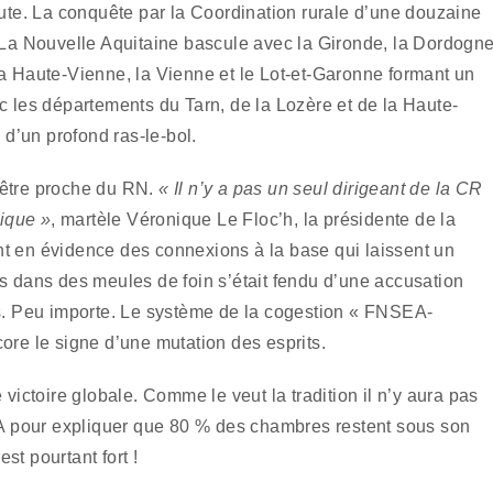
oute. La conquête par la Coordination rurale d’une douzaine
. La Nouvelle Aquitaine bascule avec la Gironde, la Dordogne
La Haute-Vienne, la Vienne et le Lot-et-Garonne formant un
c les départements du Tarn, de la Lozère et de la Haute-
d’un profond ras-le-bol.
’être proche du RN.
« Il n’y a pas un seul dirigeant de la CR
tique »
, martèle Véronique Le Floc’h, la présidente de la
t en évidence des connexions à la base qui laissent un
es dans des meules de foin s’était fendu d’une accusation
ts. Peu importe. Le système de la cogestion « FNSEA-
ore le signe d’une mutation des esprits.
 victoire globale. Comme le veut la tradition il n’y aura pas
SEA pour expliquer que 80 % des chambres restent sous son
t pourtant fort !