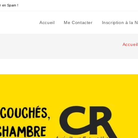
r en Spam !
Accueil
Me Contacter
Inscription à la 
Accuei