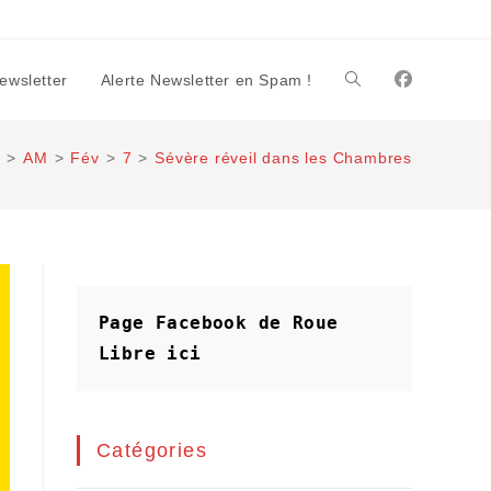
Newsletter
Alerte Newsletter en Spam !
Toggle
l
>
AM
>
Fév
>
7
>
Sévère réveil dans les Chambres
website
search
Page Facebook de Roue 
Libre
ici
Catégories