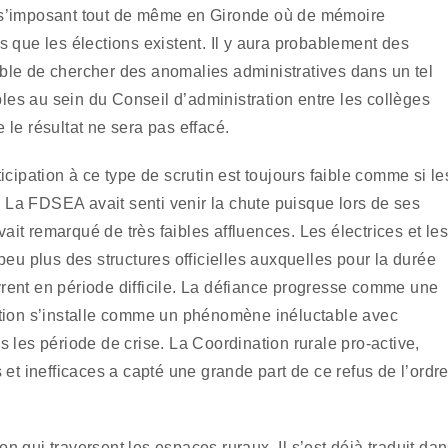
 s’imposant tout de même en Gironde où de mémoire
 que les élections existent. Il y aura probablement des
sible de chercher des anomalies administratives dans un tel
bles au sein du Conseil d’administration entre les collèges
le résultat ne sera pas effacé.
cipation à ce type de scrutin est toujours faible comme si le
. La FDSEA avait senti venir la chute puisque lors de ses
vait remarqué de très faibles affluences. Les électrices et le
peu plus des structures officielles auxquelles pour la durée
rent en période difficile. La défiance progresse comme une
ation s’installe comme un phénomène inéluctable avec
 les période de crise. La Coordination rurale pro-active,
et inefficaces a capté une grande part de ce refus de l’ordr
don qui traversent les espaces ruraux. Il s’est déjà traduit da