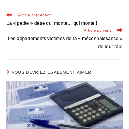
autre
autre
autre
fenêtre
fenêtre
fenêtre
Read
Article précédent
more
La « petite » dette qui monte… qui monte !
articles
Article suivant
Les départements victimes de la « méconnaissance »
de leur rôle
VOUS DEVRIEZ ÉGALEMENT AIMER