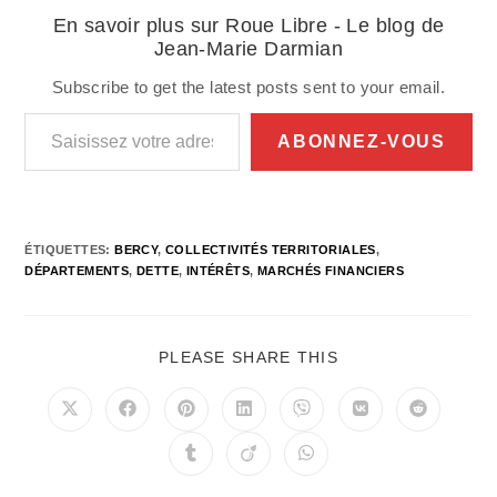
En savoir plus sur Roue Libre - Le blog de
Jean-Marie Darmian
Subscribe to get the latest posts sent to your email.
Saisissez votre adresse e-mail…
ABONNEZ-VOUS
ÉTIQUETTES
:
BERCY
,
COLLECTIVITÉS TERRITORIALES
,
DÉPARTEMENTS
,
DETTE
,
INTÉRÊTS
,
MARCHÉS FINANCIERS
PARTAGER
PLEASE SHARE THIS
CE
CONTENU
Ouvrir
Ouvrir
Ouvrir
Ouvrir
Ouvrir
Ouvrir
Ouvrir
dans
dans
dans
dans
dans
dans
dans
une
une
une
une
une
une
une
Ouvrir
Ouvrir
Ouvrir
autre
autre
autre
autre
autre
autre
autre
dans
dans
dans
fenêtre
fenêtre
fenêtre
fenêtre
fenêtre
fenêtre
fenêtre
une
une
une