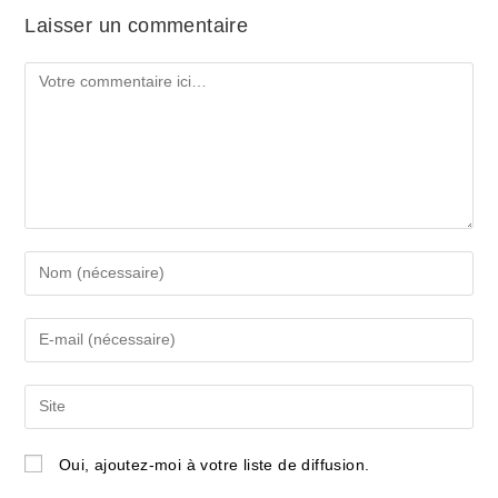
Laisser un commentaire
Comment
Enter
your
name
Enter
or
your
username
email
Saisir
to
address
l’URL
comment
to
de
Oui, ajoutez-moi à votre liste de diffusion.
comment
votre