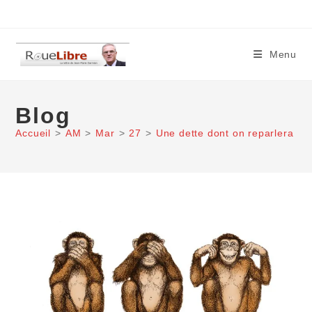
Skip
to
content
Menu
Blog
Accueil
>
AM
>
Mar
>
27
>
Une dette dont on reparlera fo