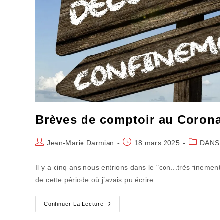
Brèves de comptoir au Corona 
Auteur/autrice
Publication
Post
Jean-Marie Darmian
18 mars 2025
DANS
de
publiée :
category:
la
Il y a cinq ans nous entrions dans le "con...très finemen
publication :
de cette période où j’avais pu écrire…
Brèves
Continuer La Lecture
De
Comptoir