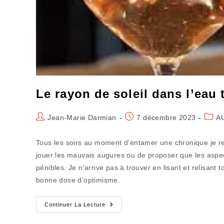
Le rayon de soleil dans l’eau 
Auteur/autrice
Publication
Post
Jean-Marie Darmian
7 décembre 2023
A
de
publiée :
categ
la
Tous les soirs au moment d’entamer une chronique je re
publication :
jouer les mauvais augures ou de proposer que les aspec
pénibles. Je n’arrive pas à trouver en lisant et relisant
bonne dose d’optimisme.
Le
Continuer La Lecture
Rayon
De