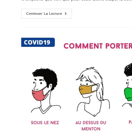
Sortie
Continuer La Lecture
Malheureuse
De
La
Piste
À
L’étoile