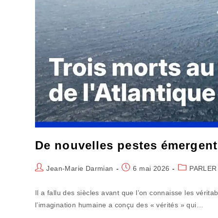
De nouvelles pestes émergent
Auteur/autrice
Publication
Post
Jean-Marie Darmian
6 mai 2026
PARLER
de
publiée :
category:
la
Il a fallu des siècles avant que l’on connaisse les vérita
publication :
l’imagination humaine a conçu des « vérités » qui…