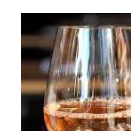
Au
Corona
Virus
Au
Jour
Le
Jour
(1)