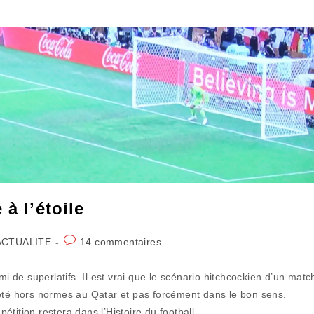
à l’étoile
Commentaires
ACTUALITE
14 commentaires
gory:
de
la
de superlatifs. Il est vrai que le scénario hitchcockien d’un matc
publication :
 été hors normes au Qatar et pas forcément dans le bon sens.
tition restera dans l’Histoire du football.