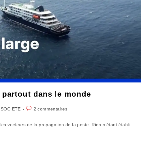
 partout dans le monde
Commentaires
 SOCIETE
2 commentaires
de
la
bles vecteurs de la propagation de la peste. Rien n’étant établi
publication :