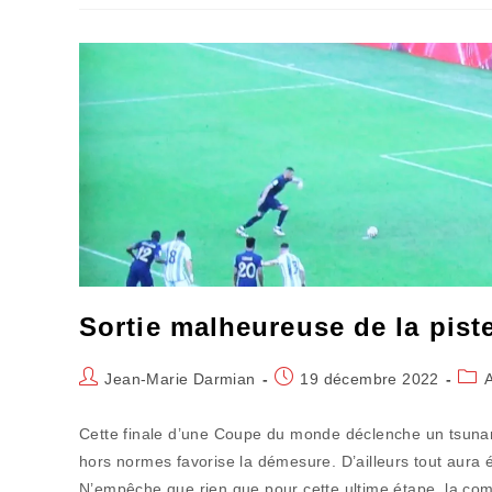
Soleil
Dans
L’eau
Très
Froide
Sortie malheureuse de la piste 
Auteur/autrice
Publication
Post
Jean-Marie Darmian
19 décembre 2022
de
publiée :
cate
la
Cette finale d’une Coupe du monde déclenche un tsunami 
publication :
hors normes favorise la démesure. D’ailleurs tout aura
N’empêche que rien que pour cette ultime étape, la compé