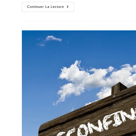
De
Continuer La Lecture
Nouvelles
Pestes
Émergent
Partout
Dans
Le
Monde