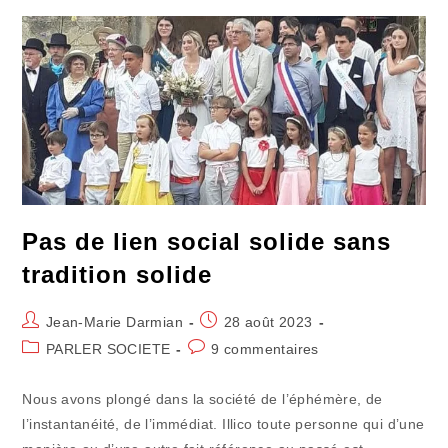
Des
Namibiens
Pas de lien social solide sans
tradition solide
Auteur/autrice
Publication
Jean-Marie Darmian
28 août 2023
de
publiée :
Post
Commentaires
PARLER SOCIETE
9 commentaires
la
category:
de
publication :
la
Nous avons plongé dans la société de l’éphémère, de
publication :
l’instantanéité, de l’immédiat. Illico toute personne qui d’une