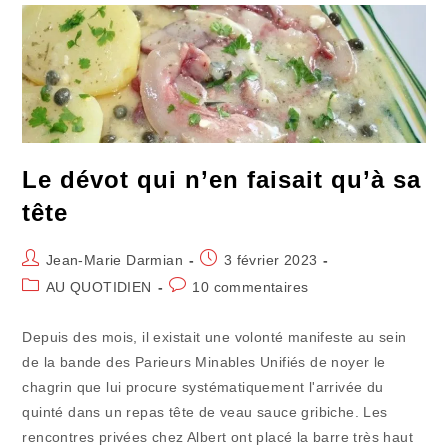
De
Disparition
Le dévot qui n’en faisait qu’à sa
tête
Auteur/autrice
Publication
Jean-Marie Darmian
3 février 2023
de
publiée :
Post
Commentaires
AU QUOTIDIEN
10 commentaires
la
category:
de
publication :
la
Depuis des mois, il existait une volonté manifeste au sein
publication :
de la bande des Parieurs Minables Unifiés de noyer le
chagrin que lui procure systématiquement l'arrivée du
quinté dans un repas tête de veau sauce gribiche. Les
rencontres privées chez Albert ont placé la barre très haut