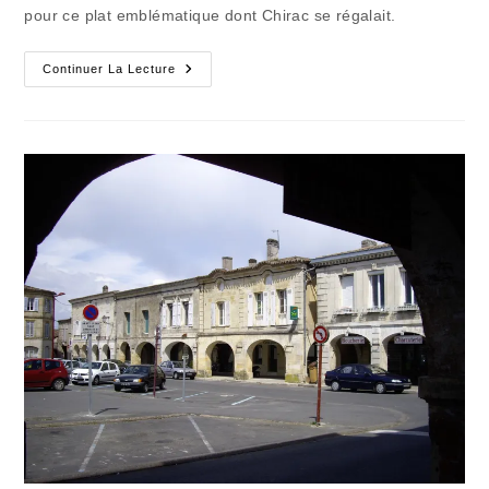
pour ce plat emblématique dont Chirac se régalait.
Le
Continuer La Lecture
Dévot
Qui
N’en
Faisait
Qu’à
Sa
Tête