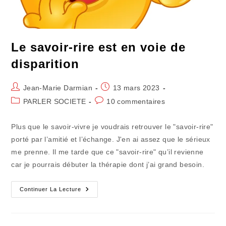
Le savoir-rire est en voie de
disparition
Auteur/autrice
Publication
Jean-Marie Darmian
13 mars 2023
de
publiée :
Post
Commentaires
PARLER SOCIETE
10 commentaires
la
category:
de
publication :
la
Plus que le savoir-vivre je voudrais retrouver le "savoir-rire"
publication :
porté par l’amitié et l’échange. J'en ai assez que le sérieux
me prenne. Il me tarde que ce "savoir-rire" qu’il revienne
car je pourrais débuter la thérapie dont j’ai grand besoin.
Le
Continuer La Lecture
Savoir-
Rire
Est
En
Voie