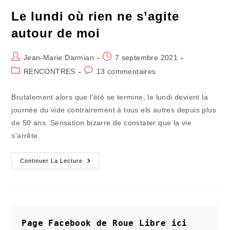
Le lundi où rien ne s’agite
autour de moi
Auteur/autrice
Publication
Jean-Marie Darmian
7 septembre 2021
de
publiée :
Post
Commentaires
RENCONTRES
13 commentaires
la
category:
de
publication :
la
Brutalement alors que l'été se termine, le lundi devient la
publication :
journée du vide contrairement à tous els autres depuis plus
de 50 ans. Sensation bizarre de constater que la vie
s'arrête.
Le
Continuer La Lecture
Lundi
Où
Rien
Ne
S’agite
Autour
De
Moi
Page Facebook de Roue Libre
ici