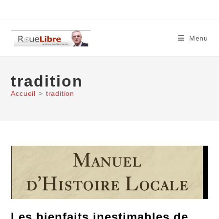
Skip
to
content
Menu
tradition
Accueil
>
tradition
Les bienfaits inestimables de