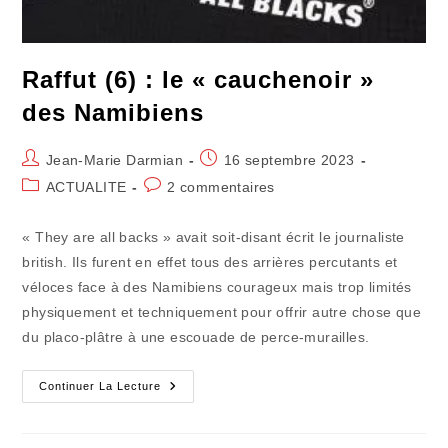
Raffut (6) : le « cauchenoir »
des Namibiens
Auteur/autrice
Publication
Jean-Marie Darmian
16 septembre 2023
de
publiée :
Post
Commentaires
ACTUALITE
2 commentaires
la
category:
de
publication :
la
« They are all backs » avait soit-disant écrit le journaliste
publication :
british. Ils furent en effet tous des arrières percutants et
véloces face à des Namibiens courageux mais trop limités
physiquement et techniquement pour offrir autre chose que
du placo-plâtre à une escouade de perce-murailles.
Raffut
Continuer La Lecture
(6)
:
Le
« Cauchenoir »