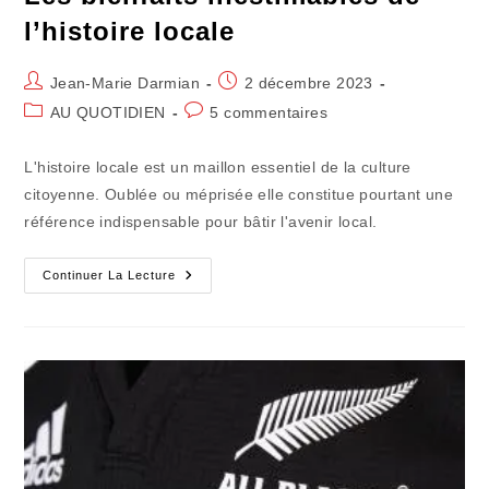
l’histoire locale
Auteur/autrice
Publication
Jean-Marie Darmian
2 décembre 2023
de
publiée :
Post
Commentaires
AU QUOTIDIEN
5 commentaires
la
category:
de
publication :
la
L'histoire locale est un maillon essentiel de la culture
publication :
citoyenne. Oublée ou méprisée elle constitue pourtant une
référence indispensable pour bâtir l'avenir local.
Les
Continuer La Lecture
Bienfaits
Inestimables
De
L’histoire
Locale