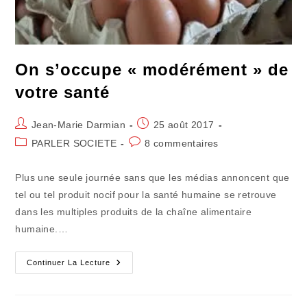
On s’occupe « modérément » de
votre santé
Auteur/autrice
Publication
Jean-Marie Darmian
25 août 2017
de
publiée :
Post
Commentaires
PARLER SOCIETE
8 commentaires
la
category:
de
publication :
la
Plus une seule journée sans que les médias annoncent que
publication :
tel ou tel produit nocif pour la santé humaine se retrouve
dans les multiples produits de la chaîne alimentaire
humaine.…
On
Continuer La Lecture
S’occupe
« Modérément »
De
Votre