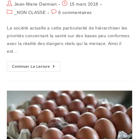
Auteur/autrice
Publication
Jean-Marie Darmian
15 mars 2018
de
publiée :
Post
Commentaires
_NON CLASSE
6 commentaires
la
category:
de
publication :
la
La société actuelle a cette particularité de hiérarchiser les
publication :
priorités concernant la santé sur des bases peu conformes
avec la réalité des dangers réels qui la menace. Ainsi il
est…
On
Continuer La Lecture
Peut
Avoir
Les
Foies
Devant
Les
Ravages
De
NASH