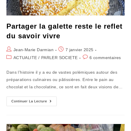
Partager la galette reste le reflet
du savoir vivre
Auteur/autrice
Publication
Jean-Marie Darmian
7 janvier 2025
de
publiée :
Post
Commentaires
ACTUALITE
/
PARLER SOCIETE
6 commentaires
la
category:
de
publication :
la
Dans l’histoire il y a eu de vastes polémiques autour des
publication :
préparations culinaires ou pâtissières. Entre le pain au
chocolat et la chocolatine, ce sont en fait deux visions de…
Partager
Continuer La Lecture
La
Galette
Reste
Le
Reflet
Du
Savoir