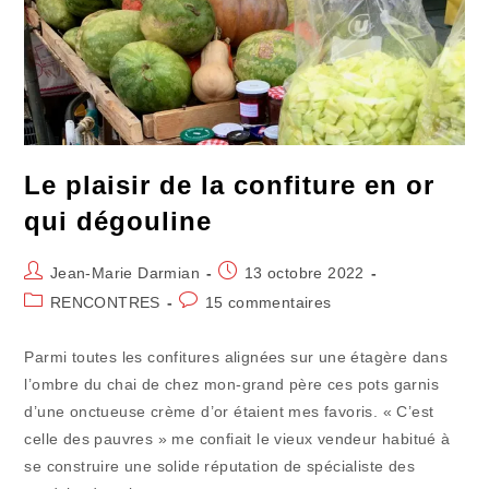
Vivre
Le plaisir de la confiture en or
qui dégouline
Auteur/autrice
Publication
Jean-Marie Darmian
13 octobre 2022
de
publiée :
Post
Commentaires
RENCONTRES
15 commentaires
la
category:
de
publication :
la
Parmi toutes les confitures alignées sur une étagère dans
publication :
l’ombre du chai de chez mon-grand père ces pots garnis
d’une onctueuse crème d’or étaient mes favoris. « C’est
celle des pauvres » me confiait le vieux vendeur habitué à
se construire une solide réputation de spécialiste des