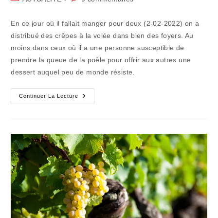
la
category:
de
publication :
la
En ce jour où il fallait manger pour deux (2-02-2022) on a
publication :
distribué des crêpes à la volée dans bien des foyers. Au
moins dans ceux où il a une personne susceptible de
prendre la queue de la poêle pour offrir aux autres une
dessert auquel peu de monde résiste.
Distribution
Continuer La Lecture
De
Crêpes
Bien
Tournées