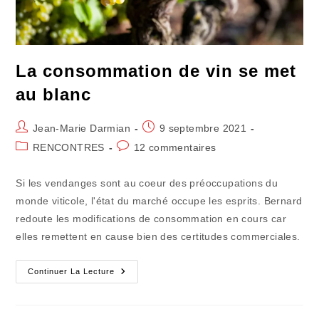
La consommation de vin se met
au blanc
Auteur/autrice
Publication
Jean-Marie Darmian
9 septembre 2021
de
publiée :
Post
Commentaires
RENCONTRES
12 commentaires
la
category:
de
publication :
la
Si les vendanges sont au coeur des préoccupations du
publication :
monde viticole, l'état du marché occupe les esprits. Bernard
redoute les modifications de consommation en cours car
elles remettent en cause bien des certitudes commerciales.
La
Continuer La Lecture
Consommation
De
Vin
Se