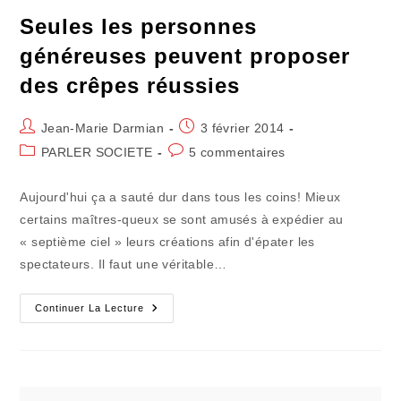
Santé
Seules les personnes
généreuses peuvent proposer
des crêpes réussies
Auteur/autrice
Publication
Jean-Marie Darmian
3 février 2014
de
publiée :
Post
Commentaires
PARLER SOCIETE
5 commentaires
la
category:
de
publication :
la
Aujourd'hui ça a sauté dur dans tous les coins! Mieux
publication :
certains maîtres-queux se sont amusés à expédier au
« septième ciel » leurs créations afin d'épater les
spectateurs. Il faut une véritable…
Seules
Continuer La Lecture
Les
Personnes
Généreuses
Peuvent
Proposer
Des
Crêpes