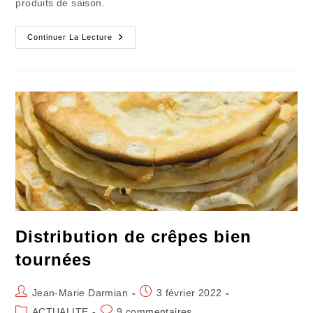
produits de saison.
Le
Continuer La Lecture
Plaisir
De
La
Confiture
En
Or
Qui
Dégouline
Distribution de crêpes bien
tournées
Auteur/autrice
Publication
Jean-Marie Darmian
3 février 2022
de
publiée :
Post
Commentaires
ACTUALITE
9 commentaires