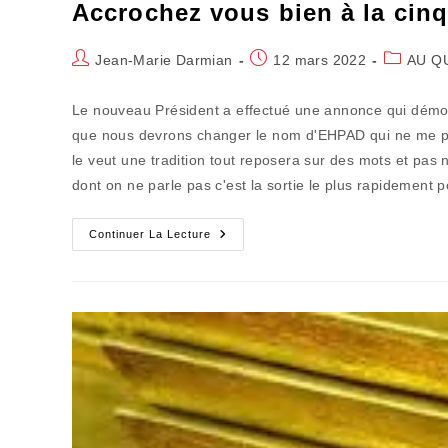
Accrochez vous bien à la cinq
Auteur/autrice
Publication
Post
Jean-Marie Darmian
12 mars 2022
AU Q
de
publiée :
category:
la
Le nouveau Président a effectué une annonce qui démont
publication :
que nous devrons changer le nom d'EHPAD qui ne me pla
le veut une tradition tout reposera sur des mots et pas
dont on ne parle pas c'est la sortie le plus rapidement 
Accrochez
Continuer La Lecture
Vous
Bien
À
La
Cinquième
Branche
:
Ça
Va
Secouer!