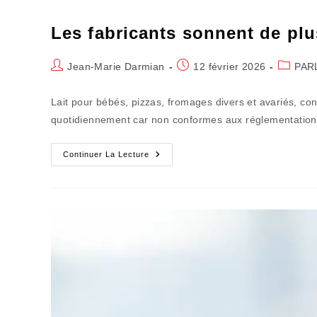
Les fabricants sonnent de plu
Auteur/autrice
Publication
Post
Jean-Marie Darmian
12 février 2026
PAR
de
publiée :
category
la
Lait pour bébés, pizzas, fromages divers et avariés, con
publication :
quotidiennement car non conformes aux réglementatio
Les
Continuer La Lecture
Fabricants
Sonnent
De
Plus
En
Plus
Le
Rappel