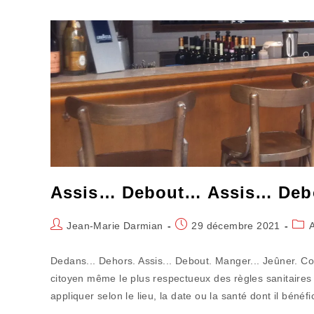
La
Contamination
Positive
Des
Plus
Fortunés
Assis… Debout… Assis… Deb
Auteur/autrice
Publication
Post
Jean-Marie Darmian
29 décembre 2021
de
publiée :
cate
la
Dedans... Dehors. Assis... Debout. Manger... Jeûner. Co
publication :
citoyen même le plus respectueux des règles sanitaire
appliquer selon le lieu, la date ou la santé dont il bénéfi