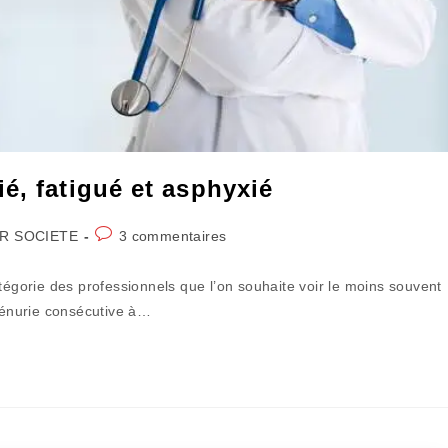
é, fatigué et asphyxié
Commentaires
R SOCIETE
3 commentaires
de
la
tégorie des professionnels que l’on souhaite voir le moins souvent
publication :
 pénurie consécutive à…