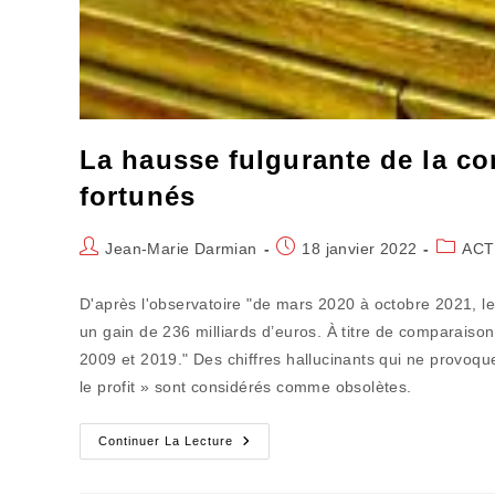
La hausse fulgurante de la co
fortunés
Auteur/autrice
Publication
Post
Jean-Marie Darmian
18 janvier 2022
ACT
de
publiée :
categor
la
D'après l'observatoire "de mars 2020 à octobre 2021, le
publication :
un gain de 236 milliards d’euros. À titre de comparaiso
2009 et 2019." Des chiffres hallucinants qui ne provoqu
le profit » sont considérés comme obsolètes.
La
Continuer La Lecture
Hausse
Fulgurante
De