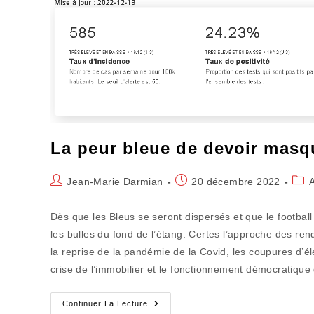
Et
Asphyxié
La peur bleue de devoir masqu
Auteur/autrice
Publication
Post
Jean-Marie Darmian
20 décembre 2022
de
publiée :
cate
la
Dès que les Bleus se seront dispersés et que le footba
publication :
les bulles du fond de l’étang. Certes l’approche des re
la reprise de la pandémie de la Covid, les coupures d’éle
crise de l’immobilier et le fonctionnement démocratique d
La
Continuer La Lecture
Peur