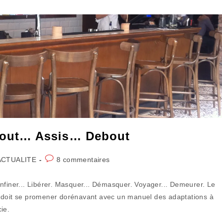
out… Assis… Debout
Commentaires
ACTUALITE
8 commentaires
gory:
de
la
nfiner... Libérer. Masquer... Démasquer. Voyager... Demeurer. Le
publication :
s doit se promener dorénavant avec un manuel des adaptations à
cie.