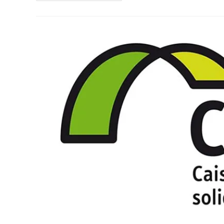
Bleue
De
Devoir
Masquer
Le
Virus