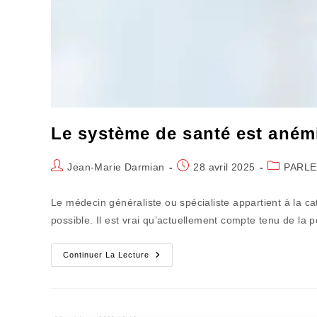
Le système de santé est anémi
Auteur/autrice
Publication
Post
Jean-Marie Darmian
28 avril 2025
PARLE
de
publiée :
category:
la
Le médecin généraliste ou spécialiste appartient à la ca
publication :
possible. Il est vrai qu’actuellement compte tenu de la
Le
Continuer La Lecture
Système
De
Santé
Est
Anémié,
Fatigué