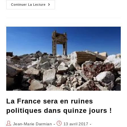
La
Continuer La Lecture
« Pasteurisation »
Des
Espoirs
D’un
Automne
Libre
La France sera en ruines
politiques dans quinze jours !
Auteur/autrice
Publication
Jean-Marie Darmian
13 avril 2017