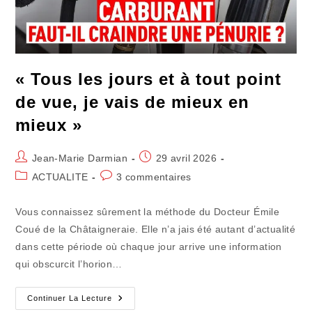
« Tous les jours et à tout point
de vue, je vais de mieux en
mieux »
Auteur/autrice
Publication
Jean-Marie Darmian
29 avril 2026
de
publiée :
Post
Commentaires
ACTUALITE
3 commentaires
la
category:
de
publication :
la
Vous connaissez sûrement la méthode du Docteur Émile
publication :
Coué de la Châtaigneraie. Elle n’a jais été autant d’actualité
dans cette période où chaque jour arrive une information
qui obscurcit l’horion…
« Tous
Continuer La Lecture
Les