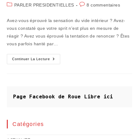
de
publiée :
Post
Commentaires
PARLER PRESIDENTIELLES
8 commentaires
la
category:
de
publication :
la
Avez-vous éprouvé la sensation du vide intérieur ? Avez-
publication :
vous constaté que votre sprit n'est plus en mesure de
réagir ? Avez vous éprouvé la tentation de renoncer ? Êtes
vous parfois hanté par…
La
Continuer La Lecture
France
Sera
En
Ruines
Politiques
Dans
Quinze
Jours
Page Facebook de Roue Libre
ici
!
Catégories