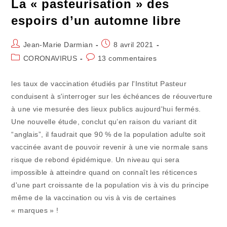
La « pasteurisation » des
espoirs d’un automne libre
Auteur/autrice
Publication
Jean-Marie Darmian
8 avril 2021
de
publiée :
Post
Commentaires
CORONAVIRUS
13 commentaires
la
category:
de
publication :
la
les taux de vaccination étudiés par l'Institut Pasteur
publication :
conduisent à s'interroger sur les échéances de réouverture
à une vie mesurée des lieux publics aujourd'hui fermés.
Une nouvelle étude, conclut qu’en raison du variant dit
“anglais”, il faudrait que 90 % de la population adulte soit
vaccinée avant de pouvoir revenir à une vie normale sans
risque de rebond épidémique. Un niveau qui sera
impossible à atteindre quand on connaît les réticences
d'une part croissante de la population vis à vis du principe
même de la vaccination ou vis à vis de certaines
« marques » !