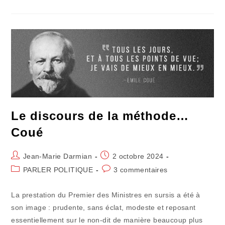
Jours
Et
À
Tout
Point
De
Vue,
Je
Vais
De
Mieux
En
Mieux »
Le discours de la méthode…
Coué
Auteur/autrice
Publication
Jean-Marie Darmian
2 octobre 2024
de
publiée :
Post
Commentaires
PARLER POLITIQUE
3 commentaires
la
category:
de
publication :
la
La prestation du Premier des Ministres en sursis a été à
publication :
son image : prudente, sans éclat, modeste et reposant
essentiellement sur le non-dit de manière beaucoup plus