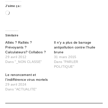
J’aime ça :
Chargement…
Similaire
Alliés ? Ralliés ?
Il n'y a plus de barrage
Prévoyants ?
antipollution contre l'huile
Calculateurs? Collabos ?
brune
29 avril 2012
31 mars 2015
Dans "_NON CLASSE"
Dans "PARLER
POLITIQUE"
Le renoncement et
l’indifférence virus mortels
29 avril 2024
Dans "ACTUALITE"