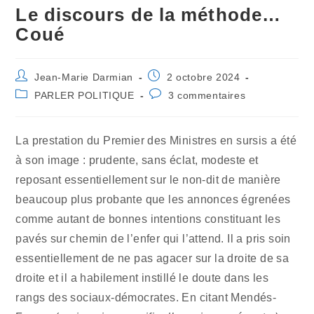
Le discours de la méthode…
Coué
Auteur/autrice
Publication
Jean-Marie Darmian
2 octobre 2024
de
publiée :
Post
Commentaires
PARLER POLITIQUE
3 commentaires
la
category:
de
publication :
la
publication :
La prestation du Premier des Ministres en sursis a été
à son image : prudente, sans éclat, modeste et
reposant essentiellement sur le non-dit de manière
beaucoup plus probante que les annonces égrenées
comme autant de bonnes intentions constituant les
pavés sur chemin de l’enfer qui l’attend. Il a pris soin
essentiellement de ne pas agacer sur la droite de sa
droite et il a habilement instillé le doute dans les
rangs des sociaux-démocrates. En citant Mendés-