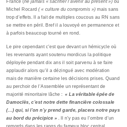
France (
ne jamais « sacrifier l’avenir au présent »)
ou
Michel Rocard
( « culture du compromis »)
mais sans
trop d’effets. Il a fait de multiples coucous au RN sans
se mettre en péril. Bref il a louvoyé en permanence et
à parfois beaucoup tourné en rond.
Le pire cependant c’est que devant un hémicycle où
les revenants ayant soutenu mordicus la politique
déployée pendant dix ans il soit parvenu à se faire
applaudir alors qu’il a dézingué avec modération
mais de manière certaine les décisions prises. Quand
au perchoir de l’Assemblée un représentant de
majorité minoritaire lâche :
« La véritable épée de
Damoclès, c’est notre dette financière colossale
(…) qui, si l’on n’y prend garde, placera notre pays
au bord du précipice »
.
Il
n’y pas eu l’ombre d’un
remords dans les rangs du fameux bloc central.