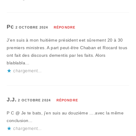
Pc
2 OCTOBRE 2024
RÉPONDRE
J’en suis à mon huitième président eet sûrement 20 à 30
premiers ministres. A part peut-être Chaban et Rocard tous
ont fait des discours dementis par les faits. Alors
blablabla…
chargement…
J.J.
2 OCTOBRE 2024
RÉPONDRE
P C @ Je te bats, j’en suis au douzième ….avec la même
conclusion…
chargement…