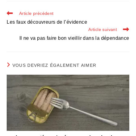
autre
autre
autre
fenêtre
fenêtre
fenêtre
Read
Article précédent
more
Les faux découvreurs de l’évidence
articles
Article suivant
Il ne va pas faire bon vieillir dans la dépendance
VOUS DEVRIEZ ÉGALEMENT AIMER