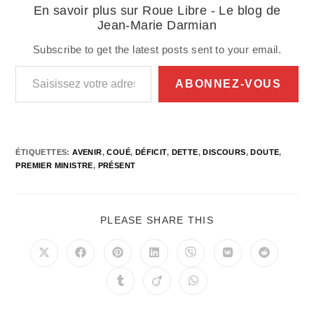
En savoir plus sur Roue Libre - Le blog de
Jean-Marie Darmian
Subscribe to get the latest posts sent to your email.
Saisissez votre adresse e-mail…
ABONNEZ-VOUS
ÉTIQUETTES
:
AVENIR
,
COUÉ
,
DÉFICIT
,
DETTE
,
DISCOURS
,
DOUTE
,
PREMIER MINISTRE
,
PRÉSENT
PARTAGER
PLEASE SHARE THIS
CE
CONTENU
Ouvrir
Ouvrir
Ouvrir
Ouvrir
Ouvrir
Ouvrir
Ouvrir
dans
dans
dans
dans
dans
dans
dans
une
une
une
une
une
une
une
Ouvrir
Ouvrir
Ouvrir
autre
autre
autre
autre
autre
autre
autre
dans
dans
dans
fenêtre
fenêtre
fenêtre
fenêtre
fenêtre
fenêtre
fenêtre
une
une
une