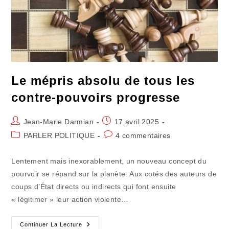
Le mépris absolu de tous les
contre-pouvoirs progresse
Auteur/autrice
Publication
Jean-Marie Darmian
17 avril 2025
de
publiée :
Post
Commentaires
PARLER POLITIQUE
4 commentaires
la
category:
de
publication :
la
Lentement mais inexorablement, un nouveau concept du
publication :
pourvoir se répand sur la planète. Aux cotés des auteurs de
coups d’État directs ou indirects qui font ensuite
« légitimer » leur action violente…
Le
Continuer La Lecture