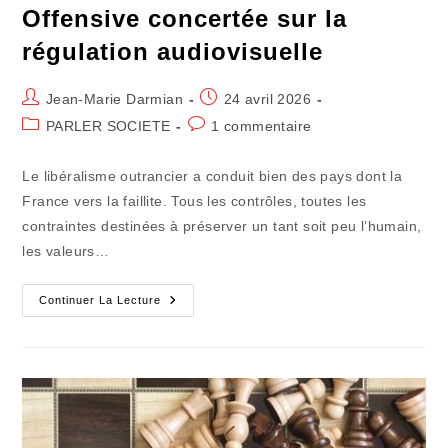
Offensive concertée sur la
régulation audiovisuelle
Auteur/autrice
Publication
Jean-Marie Darmian
24 avril 2026
de
publiée :
Post
Commentaires
PARLER SOCIETE
1 commentaire
la
category:
de
publication :
la
Le libéralisme outrancier a conduit bien des pays dont la
publication :
France vers la faillite. Tous les contrôles, toutes les
contraintes destinées à préserver un tant soit peu l’humain,
les valeurs…
Offensive
Continuer La Lecture
Concertée
Sur
La
Régulation
Audiovisuelle