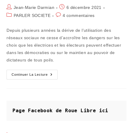
Auteur/autrice
Publication
Jean-Marie Darmian
6 décembre 2021
de
publiée :
Post
Commentaires
PARLER SOCIETE
4 commentaires
la
category:
de
publication :
la
Depuis plusieurs années la dérive de l'utilisation des
publication :
réseaux sociaux ne cesse d’accroître les dangers sur les
choix que les électrices et les électeurs peuvent effectuer
dans les démocraties ou sur le maintien au pouvoir de
dictateurs de tous poils.
Subsistera-
Continuer La Lecture
T-
Il
Encore
Dans
Quelques
Temps
De
Véritables
Page Facebook de Roue Libre
ici
Contre-
Pouvoirs
?