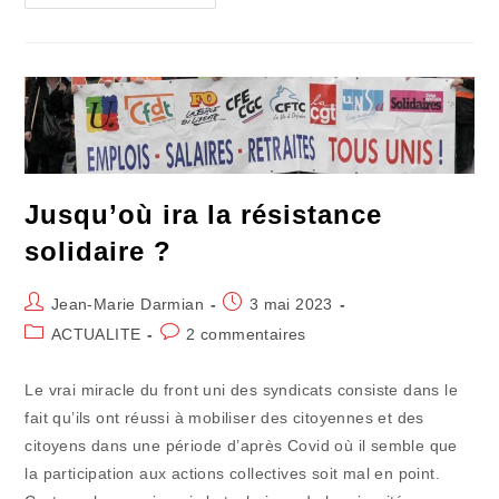
Mépris
Absolu
De
Tous
Les
Contre-
Pouvoirs
Progresse
Jusqu’où ira la résistance
solidaire ?
Auteur/autrice
Publication
Jean-Marie Darmian
3 mai 2023
de
publiée :
Post
Commentaires
ACTUALITE
2 commentaires
la
category:
de
publication :
la
Le vrai miracle du front uni des syndicats consiste dans le
publication :
fait qu’ils ont réussi à mobiliser des citoyennes et des
citoyens dans une période d’après Covid où il semble que
la participation aux actions collectives soit mal en point.