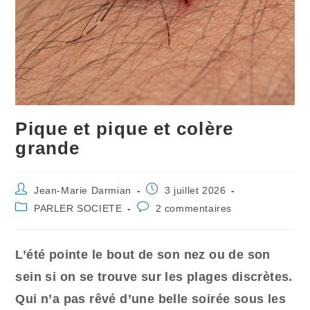
Pique et pique et colère
grande
Auteur/autrice
Publication
Jean-Marie Darmian
3 juillet 2026
de
publiée :
Post
Commentaires
PARLER SOCIETE
2 commentaires
la
category:
de
publication :
la
publication :
L’été pointe le bout de son nez ou de son
sein si on se trouve sur les plages discrètes.
Qui n’a pas rêvé d’une belle soirée sous les