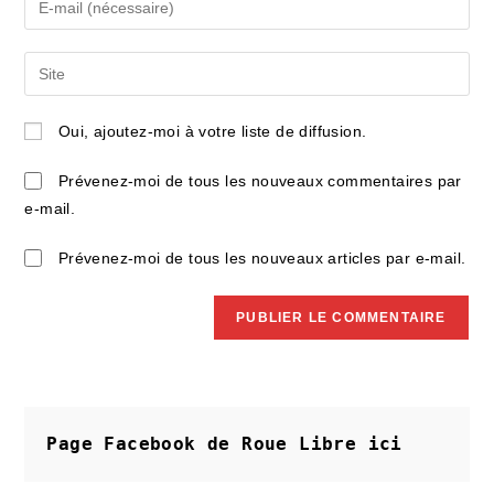
or
your
username
email
Saisir
to
address
l’URL
comment
to
de
Oui, ajoutez-moi à votre liste de diffusion.
comment
votre
site
Prévenez-moi de tous les nouveaux commentaires par
(facultatif)
e-mail.
Prévenez-moi de tous les nouveaux articles par e-mail.
Page Facebook de Roue Libre
ici