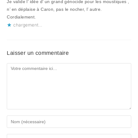
Je valide l’ idée d’ un grand génocide pour les moustiques ,
n’ en déplaise à Caron, pas le nocher, l’ autre.
Cordialement.
chargement…
Laisser un commentaire
Comment
Enter
your
name
Enter