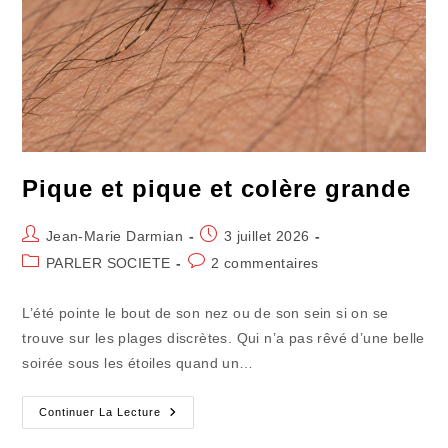
Pique et pique et colère grande
Auteur/autrice
Publication
Jean-Marie Darmian
3 juillet 2026
de
publiée :
Post
Commentaires
PARLER SOCIETE
2 commentaires
la
category:
de
publication :
la
L’été pointe le bout de son nez ou de son sein si on se
publication :
trouve sur les plages discrètes. Qui n’a pas rêvé d’une belle
soirée sous les étoiles quand un…
Pique
Continuer La Lecture
Et
Pique