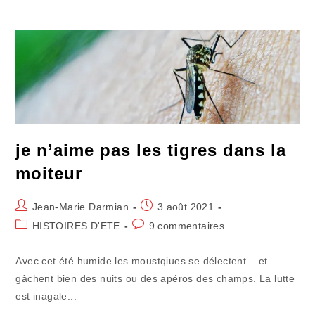
Et
Colère
Grande
je n’aime pas les tigres dans la
moiteur
Auteur/autrice
Publication
Jean-Marie Darmian
3 août 2021
de
publiée :
Post
Commentaires
HISTOIRES D'ETE
9 commentaires
la
category:
de
publication :
la
Avec cet été humide les moustqiues se délectent... et
publication :
gâchent bien des nuits ou des apéros des champs. La lutte
est inagale...