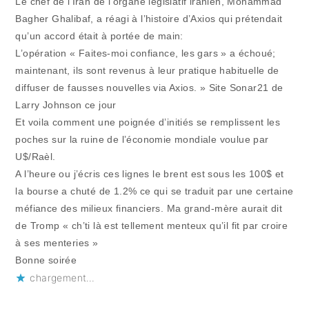
Le chef de l’Iran de l’organe législatif iranien, Mohammad
Bagher Ghalibaf, a réagi à l’histoire d’Axios qui prétendait
qu’un accord était à portée de main:
L’opération « Faites-moi confiance, les gars » a échoué;
maintenant, ils sont revenus à leur pratique habituelle de
diffuser de fausses nouvelles via Axios. » Site Sonar21 de
Larry Johnson ce jour
Et voila comment une poignée d’initiés se remplissent les
poches sur la ruine de l’économie mondiale voulue par
U$/Raèl.
A l’heure ou j’écris ces lignes le brent est sous les 100$ et
la bourse a chuté de 1.2% ce qui se traduit par une certaine
méfiance des milieux financiers. Ma grand-mère aurait dit
de Tromp « ch’ti là est tellement menteux qu’il fit par croire
à ses menteries »
Bonne soirée
chargement…