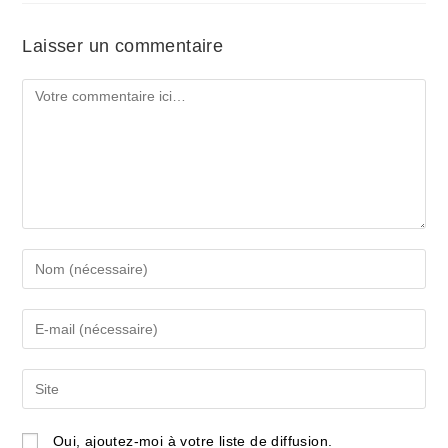
Laisser un commentaire
Comment
Enter
your
name
Enter
or
your
username
email
Saisir
to
address
l’URL
comment
to
de
Oui, ajoutez-moi à votre liste de diffusion.
comment