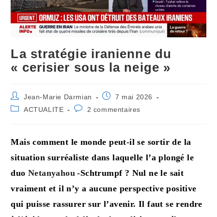
La stratégie iranienne du
« cerisier sous la neige »
Auteur/autrice
Publication
Jean-Marie Darmian
7 mai 2026
de
publiée :
Post
Commentaires
ACTUALITE
2 commentaires
la
category:
de
publication :
la
publication :
Mais comment le monde peut-il se sortir de la
situation surréaliste dans laquelle l’a plongé le
duo
Netanyahou
-Schtrumpf ? Nul ne le sait
vraiment et il n’y a aucune perspective positive
qui puisse rassurer sur l’avenir. Il faut se rendre