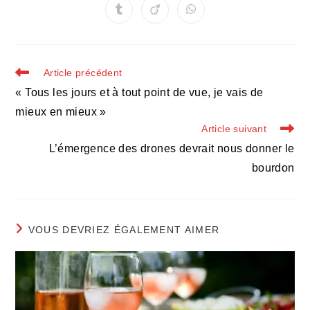
une
une
une
une
une
une
une
Ouvrir
Ouvrir
Ouvrir
autre
autre
autre
autre
autre
autre
autre
dans
dans
dans
fenêtre
fenêtre
fenêtre
fenêtre
fenêtre
fenêtre
fenêtre
une
une
une
autre
autre
autre
fenêtre
fenêtre
fenêtre
Read
Article précédent
more
« Tous les jours et à tout point de vue, je vais de
articles
mieux en mieux »
Article suivant
L’émergence des drones devrait nous donner le
bourdon
VOUS DEVRIEZ ÉGALEMENT AIMER