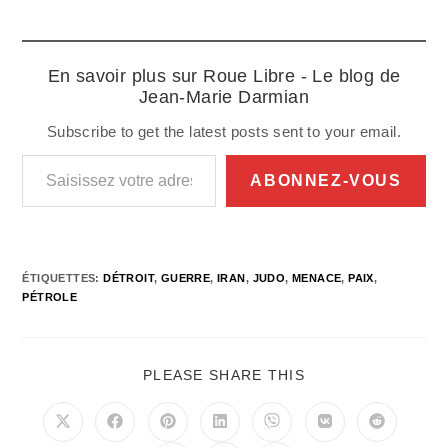
En savoir plus sur Roue Libre - Le blog de
Jean-Marie Darmian
Subscribe to get the latest posts sent to your email.
Saisissez votre adresse e-mail…
ABONNEZ-VOUS
ÉTIQUETTES
:
DÉTROIT
,
GUERRE
,
IRAN
,
JUDO
,
MENACE
,
PAIX
,
PÉTROLE
PARTAGER
PLEASE SHARE THIS
CE
CONTENU
Ouvrir
Ouvrir
Ouvrir
Ouvrir
Ouvrir
Ouvrir
Ouvrir
dans
dans
dans
dans
dans
dans
dans