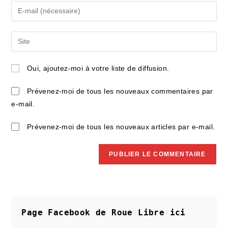
name
Enter
or
your
username
email
Saisir
to
address
l’URL
comment
to
de
Oui, ajoutez-moi à votre liste de diffusion.
comment
votre
site
Prévenez-moi de tous les nouveaux commentaires par
(facultatif)
e-mail.
Prévenez-moi de tous les nouveaux articles par e-mail.
Page Facebook de Roue Libre
ici