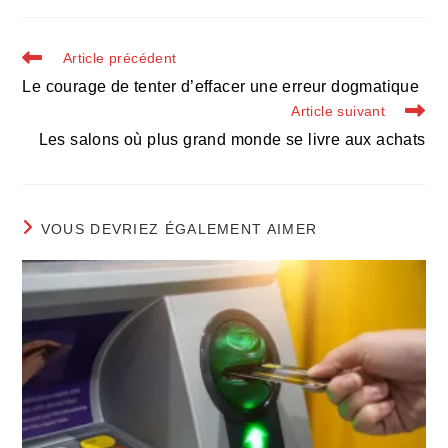
une
une
une
autre
autre
autre
fenêtre
fenêtre
fenêtre
Read
Article précédent
more
Le courage de tenter d’effacer une erreur dogmatique
articles
Article suivant
Les salons où plus grand monde se livre aux achats
VOUS DEVRIEZ ÉGALEMENT AIMER