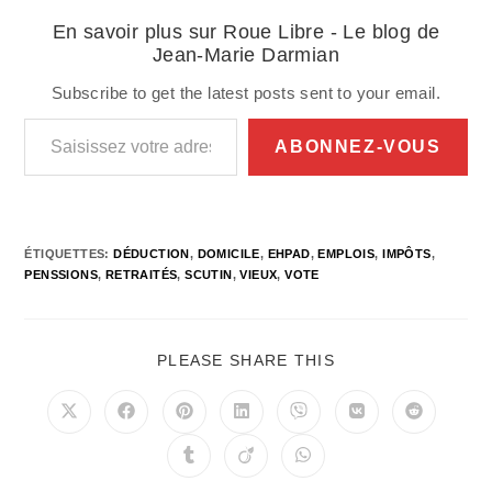
En savoir plus sur Roue Libre - Le blog de
Jean-Marie Darmian
Subscribe to get the latest posts sent to your email.
Saisissez votre adresse e-mail…
ABONNEZ-VOUS
ÉTIQUETTES
:
DÉDUCTION
,
DOMICILE
,
EHPAD
,
EMPLOIS
,
IMPÔTS
,
PENSSIONS
,
RETRAITÉS
,
SCUTIN
,
VIEUX
,
VOTE
PARTAGER
PLEASE SHARE THIS
CE
CONTENU
Ouvrir
Ouvrir
Ouvrir
Ouvrir
Ouvrir
Ouvrir
Ouvrir
dans
dans
dans
dans
dans
dans
dans
une
une
une
une
une
une
une
Ouvrir
Ouvrir
Ouvrir
autre
autre
autre
autre
autre
autre
autre
dans
dans
dans
fenêtre
fenêtre
fenêtre
fenêtre
fenêtre
fenêtre
fenêtre