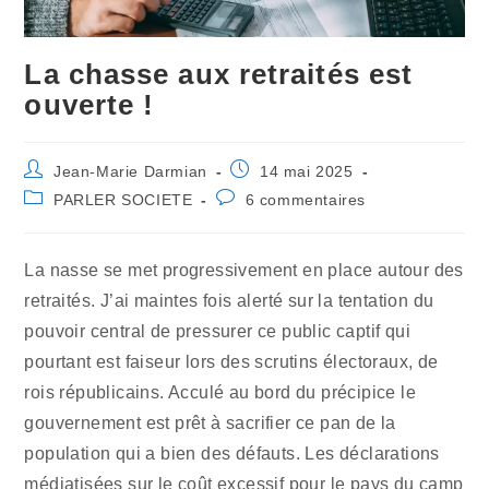
La chasse aux retraités est
ouverte !
Auteur/autrice
Publication
Jean-Marie Darmian
14 mai 2025
de
publiée :
Post
Commentaires
PARLER SOCIETE
6 commentaires
la
category:
de
publication :
la
publication :
La nasse se met progressivement en place autour des
retraités. J’ai maintes fois alerté sur la tentation du
pouvoir central de pressurer ce public captif qui
pourtant est faiseur lors des scrutins électoraux, de
rois républicains. Acculé au bord du précipice le
gouvernement est prêt à sacrifier ce pan de la
population qui a bien des défauts. Les déclarations
médiatisées sur le coût excessif pour le pays du camp