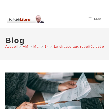
Skip
to
content
Menu
Blog
Accueil
>
AM
>
Mai
>
14
>
La chasse aux retraités est ouve