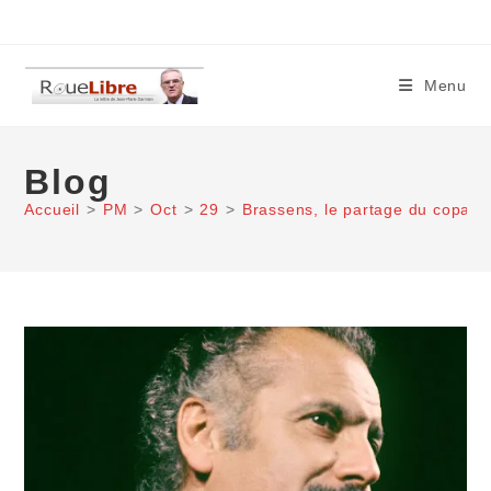
Skip
to
content
Menu
Blog
Accueil
>
PM
>
Oct
>
29
>
Brassens, le partage du copai