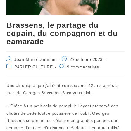
Brassens, le partage du
copain, du compagnon et du
camarade
Auteur/autrice
Publication
Jean-Marie Darmian
29 octobre 2023
de
publiée :
Post
Commentaires
PARLER CULTURE
9 commentaires
la
category:
de
publication :
la
publication :
Une chronique que j’ai écrite en souvenir 42 ans après la
mort de Georges Brassens. Si ça vous plait
« Grâce à un petit coin de parapluie l’ayant préservé des
chutes de cette foutue poussière de l’oubli, Georges
Brassens se permet de célébrer en grandes pompes une
centaine d’années d’existence théorique. Il en aura utilisé