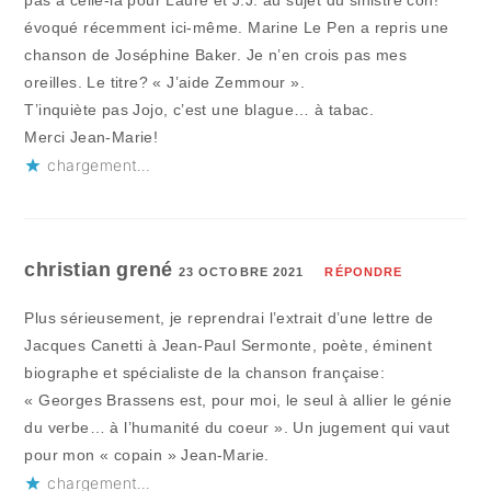
pas à celle-là pour Laure et J.J. au sujet du sinistre con!
évoqué récemment ici-même. Marine Le Pen a repris une
chanson de Joséphine Baker. Je n’en crois pas mes
oreilles. Le titre? « J’aide Zemmour ».
T’inquiète pas Jojo, c’est une blague… à tabac.
Merci Jean-Marie!
chargement…
christian grené
23 OCTOBRE 2021
RÉPONDRE
Plus sérieusement, je reprendrai l’extrait d’une lettre de
Jacques Canetti à Jean-Paul Sermonte, poète, éminent
biographe et spécialiste de la chanson française:
« Georges Brassens est, pour moi, le seul à allier le génie
du verbe… à l’humanité du coeur ». Un jugement qui vaut
pour mon « copain » Jean-Marie.
chargement…