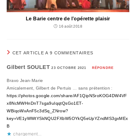
Le Barie centre de l’opérette plaisir
16 août 2018
CET ARTICLE A 9 COMMENTAIRES
Gilbert SOULET
23 OCTOBRE 2021
RÉPONDRE
Bravo Jean-Marie
Amicalement, Gilbert de Pertuis … sans prétention :
https://photos.google.com/share/AF1QipNSroKOG4DW4VF
x8NcMWHnDnT7sga9uIqqtQsGo1ET-
WBiqoWxAnF5c3dSq_ZNrow?
key=VE1yWWtYSkNQU2FXbW5OYkQ5eUpYZndMS3gxMEx
B
chargement…