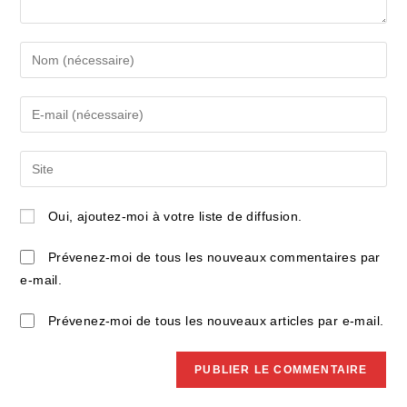
Enter
your
name
Enter
or
your
username
email
Saisir
to
address
l’URL
comment
to
de
Oui, ajoutez-moi à votre liste de diffusion.
comment
votre
site
Prévenez-moi de tous les nouveaux commentaires par
(facultatif)
e-mail.
Prévenez-moi de tous les nouveaux articles par e-mail.