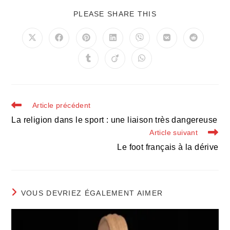
PARTAGER
PLEASE SHARE THIS
CE
CONTENU
Ouvrir
Ouvrir
Ouvrir
Ouvrir
Ouvrir
Ouvrir
Ouvrir
dans
dans
dans
dans
dans
dans
dans
une
une
une
une
une
une
une
Ouvrir
Ouvrir
Ouvrir
autre
autre
autre
autre
autre
autre
autre
dans
dans
dans
fenêtre
fenêtre
fenêtre
fenêtre
fenêtre
fenêtre
fenêtre
une
une
une
autre
autre
autre
fenêtre
fenêtre
fenêtre
Read
Article précédent
more
La religion dans le sport : une liaison très dangereuse
articles
Article suivant
Le foot français à la dérive
VOUS DEVRIEZ ÉGALEMENT AIMER