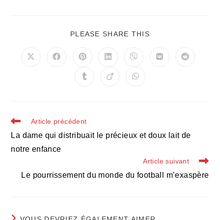
PARTAGER
PLEASE SHARE THIS
CE
CONTENU
Ouvrir
Ouvrir
Ouvrir
Ouvrir
Ouvrir
Ouvrir
Ouvrir
dans
dans
dans
dans
dans
dans
dans
une
une
une
une
une
une
une
Ouvrir
Ouvrir
Ouvrir
autre
autre
autre
autre
autre
autre
autre
dans
dans
dans
fenêtre
fenêtre
fenêtre
fenêtre
fenêtre
fenêtre
fenêtre
une
une
une
autre
autre
autre
fenêtre
fenêtre
fenêtre
Read
Article précédent
more
La dame qui distribuait le précieux et doux lait de
articles
notre enfance
Article suivant
Le pourrissement du monde du football m’exaspère
VOUS DEVRIEZ ÉGALEMENT AIMER