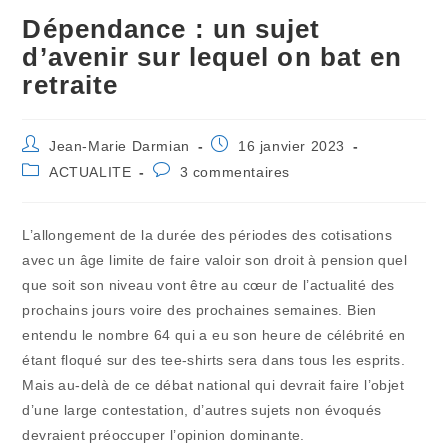
Dépendance : un sujet
d’avenir sur lequel on bat en
retraite
Auteur/autrice
Publication
Jean-Marie Darmian
16 janvier 2023
de
publiée :
Post
Commentaires
ACTUALITE
3 commentaires
la
category:
de
publication :
la
publication :
L’allongement de la durée des périodes des cotisations
avec un âge limite de faire valoir son droit à pension quel
que soit son niveau vont être au cœur de l’actualité des
prochains jours voire des prochaines semaines. Bien
entendu le nombre 64 qui a eu son heure de célébrité en
étant floqué sur des tee-shirts sera dans tous les esprits.
Mais au-delà de ce débat national qui devrait faire l’objet
d’une large contestation, d’autres sujets non évoqués
devraient préoccuper l’opinion dominante.