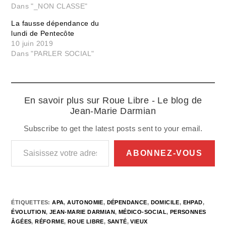
Dans "_NON CLASSE"
La fausse dépendance du
lundi de Pentecôte
10 juin 2019
Dans "PARLER SOCIAL"
En savoir plus sur Roue Libre - Le blog de
Jean-Marie Darmian
Subscribe to get the latest posts sent to your email.
Saisissez votre adresse e-mail…
ABONNEZ-VOUS
ÉTIQUETTES
:
APA
,
AUTONOMIE
,
DÉPENDANCE
,
DOMICILE
,
EHPAD
,
ÉVOLUTION
,
JEAN-MARIE DARMIAN
,
MÉDICO-SOCIAL
,
PERSONNES
ÂGÉES
,
RÉFORME
,
ROUE LIBRE
,
SANTÉ
,
VIEUX