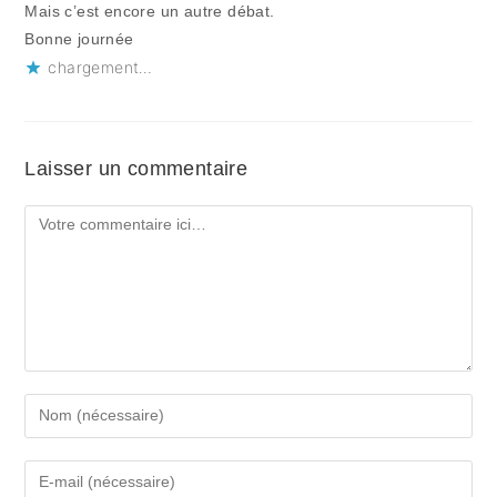
Mais c’est encore un autre débat.
Bonne journée
chargement…
Laisser un commentaire
Comment
Enter
your
name
Enter
or