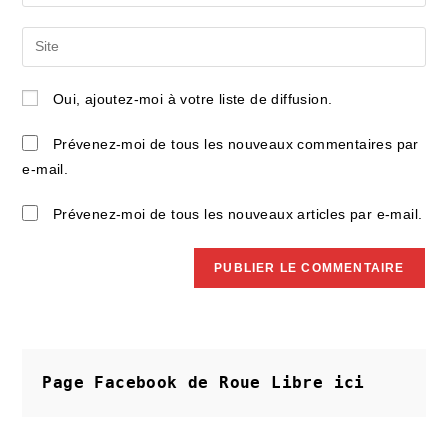
your
username
email
Saisir
to
address
l’URL
comment
to
de
Oui, ajoutez-moi à votre liste de diffusion.
comment
votre
site
Prévenez-moi de tous les nouveaux commentaires par
(facultatif)
e-mail.
Prévenez-moi de tous les nouveaux articles par e-mail.
Page Facebook de Roue Libre
ici