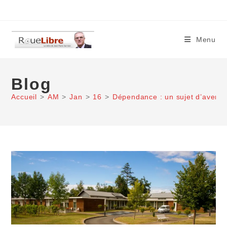
Skip
to
content
Menu
Blog
Accueil
>
AM
>
Jan
>
16
>
Dépendance : un sujet d’avenir 