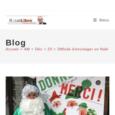
Skip
to
content
Menu
Blog
Accueil
>
AM
>
Déc
>
23
>
Difficile d’envisager un Noël de