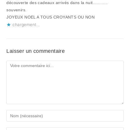
découverte des cadeaux arrivés dans la nuit………..
souvenirs.
JOYEUX NOEL A TOUS CROYANTS OU NON
chargement…
Laisser un commentaire
Comment
Enter
your
name