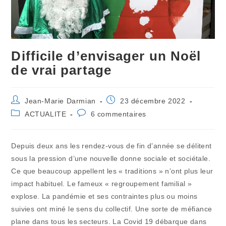
Difficile d’envisager un Noël
de vrai partage
Auteur/autrice
Publication
Jean-Marie Darmian
23 décembre 2022
de
publiée :
Post
Commentaires
ACTUALITE
6 commentaires
la
category:
de
publication :
la
publication :
Depuis deux ans les rendez-vous de fin d’année se délitent
sous la pression d’une nouvelle donne sociale et sociétale.
Ce que beaucoup appellent les « traditions » n’ont plus leur
impact habituel. Le fameux « regroupement familial »
explose. La pandémie et ses contraintes plus ou moins
suivies ont miné le sens du collectif. Une sorte de méfiance
plane dans tous les secteurs. La Covid 19 débarque dans