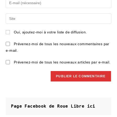
Enter
or
your
username
email
Saisir
to
address
l’URL
comment
to
de
Oui, ajoutez-moi à votre liste de diffusion.
comment
votre
site
Prévenez-moi de tous les nouveaux commentaires par
(facultatif)
e-mail.
Prévenez-moi de tous les nouveaux articles par e-mail.
Page Facebook de Roue Libre
ici