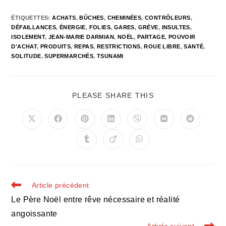
ÉTIQUETTES
:
ACHATS
,
BÛCHES
,
CHEMINÉES
,
CONTRÔLEURS
,
DÉFAILLANCES
,
ÉNERGIE
,
FOLIES
,
GARES
,
GRÈVE
,
INSULTES
,
ISOLEMENT
,
JEAN-MARIE DARMIAN
,
NOËL
,
PARTAGE
,
POUVOIR
D'ACHAT
,
PRODUITS
,
REPAS
,
RESTRICTIONS
,
ROUE LIBRE
,
SANTÉ
,
SOLITUDE
,
SUPERMARCHÉS
,
TSUNAMI
PARTAGER
PLEASE SHARE THIS
CE
CONTENU
Ouvrir
Ouvrir
Ouvrir
Ouvrir
Ouvrir
Ouvrir
Ouvrir
dans
dans
dans
dans
dans
dans
dans
une
une
une
une
une
une
une
Ouvrir
Ouvrir
Ouvrir
autre
autre
autre
autre
autre
autre
autre
dans
dans
dans
fenêtre
fenêtre
fenêtre
fenêtre
fenêtre
fenêtre
fenêtre
une
une
une
autre
autre
autre
fenêtre
fenêtre
fenêtre
Read
Article précédent
more
Le Père Noël entre rêve nécessaire et réalité
articles
angoissante
Article suivant