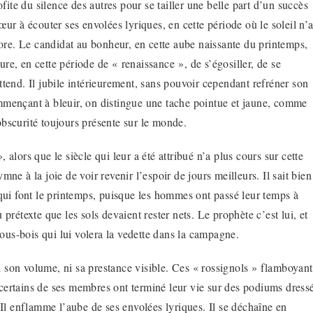
rofite du silence des autres pour se tailler une belle part d’un succès
r à écouter ses envolées lyriques, en cette période où le soleil n’
gnore. Le candidat au bonheur, en cette aube naissante du printemps,
ure, en cette période de « renaissance », de s’égosiller, de se
attend. Il jubile intérieurement, sans pouvoir cependant refréner son
ommençant à bleuir, on distingue une tache pointue et jaune, comme
’obscurité toujours présente sur le monde.
 alors que le siècle qui leur a été attribué n’a plus cours sur cette
mne à la joie de voir revenir l’espoir de jours meilleurs. Il sait bien
s qui font le printemps, puisque les hommes ont passé leur temps à
 prétexte que les sols devaient rester nets. Le prophète c’est lui, et
ous-bois qui lui volera la vedette dans la campagne.
t ni son volume, ni sa prestance visible. Ces « rossignols » flamboyant
 certains de ses membres ont terminé leur vie sur des podiums dress
. Il enflamme l’aube de ses envolées lyriques. Il se déchaîne en