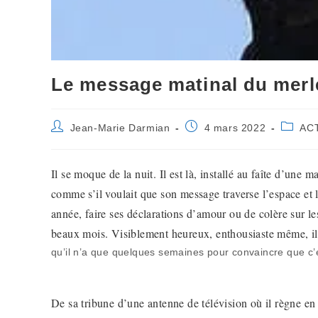
Le message matinal du merle 
Auteur/autrice
Publication
Post
Jean-Marie Darmian
4 mars 2022
AC
de
publiée :
categor
la
publication :
Il se moque de la nuit. Il est là, installé au faîte d’une 
comme s’il voulait que son message traverse l’espace et l
année, faire ses déclarations d’amour ou de colère sur les
beaux mois. Visiblement heureux, enthousiaste même, i
qu’il n’a que quelques semaines pour convaincre que c’es
De sa tribune d’une antenne de télévision où il règne en 