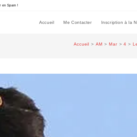
r en Spam !
Accueil
Me Contacter
Inscription à la 
Accueil
>
AM
>
Mar
>
4
>
L