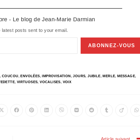
ibre - Le blog de Jean-Marie Darmian
 latest posts sent to your email.
ABONNEZ-VOUS
,
COUCOU
,
ENVOLÉES
,
IMPROVISATION
,
JOURS
,
JUBILE
,
MERLE
,
MESSAGE
,
VEDETTE
,
VIRTUOSES
,
VOCALISES
,
VOIX
Ouvrir
Ouvrir
Ouvrir
Ouvrir
Ouvrir
Ouvrir
Ouvrir
Ouvrir
Ouvrir
O
dans
dans
dans
dans
dans
dans
dans
dans
dans
d
une
une
une
une
une
une
une
une
une
u
autre
autre
autre
autre
autre
autre
autre
autre
autre
a
fenêtre
fenêtre
fenêtre
fenêtre
fenêtre
fenêtre
fenêtre
fenêtre
fenêtre
f
Article suivant