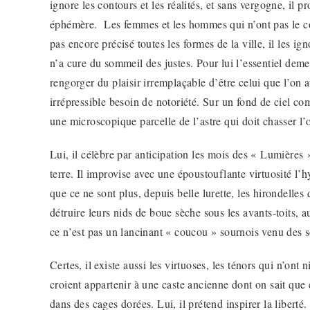
ignore les contours et les réalités, et sans vergogne, il p
éphémère.
Les femmes et les hommes qui n’ont pas le cœu
pas encore précisé toutes les formes de la ville, il les i
n’a cure du sommeil des justes. Pour lui l’essentiel deme
rengorger du plaisir irremplaçable d’être celui que l’on 
irrépressible besoin de notoriété. Sur un fond de ciel c
une microscopique parcelle de l’astre qui doit chasser l
Lui, il célèbre par anticipation les mois des « Lumières »,
terre. Il improvise avec une époustouflante virtuosité l’hy
que ce ne sont plus, depuis belle lurette, les hirondelle
détruire leurs nids de boue sèche sous les avants-toits, au
ce n’est pas un lancinant « coucou » sournois venu des s
Certes, il existe aussi les virtuoses, les ténors qui n’on
croient appartenir à une caste ancienne dont on sait que
dans des cages dorées. Lui, il prétend inspirer la liberté