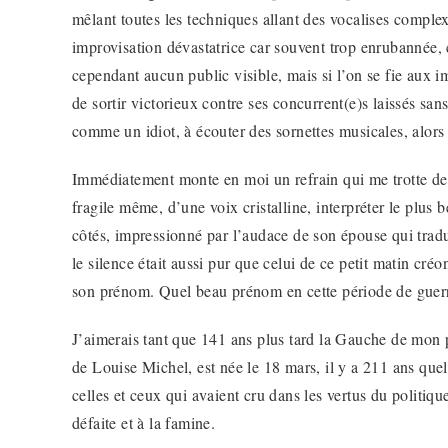
mêlant toutes les techniques allant des vocalises comple
improvisation dévastatrice car souvent trop enrubannée, c
cependant aucun public visible, mais si l’on se fie aux im
de sortir victorieux contre ses concurrent(e)s laissés sa
comme un idiot, à écouter des sornettes musicales, alor
Immédiatement monte en moi un refrain qui me trotte dep
fragile même, d’une voix cristalline, interpréter le plus 
côtés, impressionné par l’audace de son épouse qui traduis
le silence était aussi pur que celui de ce petit matin cr
son prénom. Quel beau prénom en cette période de guerre
J’aimerais tant que 141 ans plus tard la Gauche de mon
de Louise Michel, est née le 18 mars, il y a 211 ans que
celles et ceux qui avaient cru dans les vertus du politiqu
défaite et à la famine.