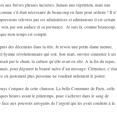
xes aux brèves phrases incisives. Jamais une répétition, mais une
omme s’il était nécessaire de beaucoup en faire pour séduire ! Il n’
pressions relevées par ses admiratrices et admirateurs il est certain
ns voix par son audace et sa prestance.
Je suis là, comme beaucoup,
s que mon temps est compté.
uis des décennies dans la tête. Je revois une petite dame menue,
bel hymne révolutionnaire qui soit. Son mari, ouvrier cimentier à ses
ait par le chant, la culture qu’elle avait en elle. A la fin du repas,
éonnais, pour déguster la beauté naïve d’un message. Clémence, c’étai
 où justement plus personne ne voudrait utilement le porter.
 pays s’empare de cette chanson. La belle Commune de Paris, celle
lques heures avant le printemps, pour s’achever dans le sang de
e face aux pouvoirs arrogants de l’argent qui les avait conduits à la