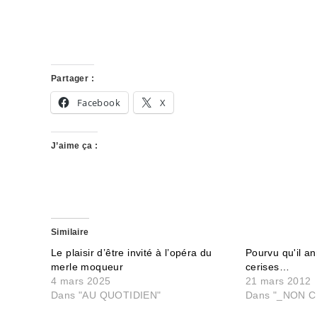
Partager :
Facebook
X
J’aime ça :
Similaire
Le plaisir d’être invité à l’opéra du
Pourvu qu'il a
merle moqueur
cerises…
4 mars 2025
21 mars 2012
Dans "AU QUOTIDIEN"
Dans "_NON C