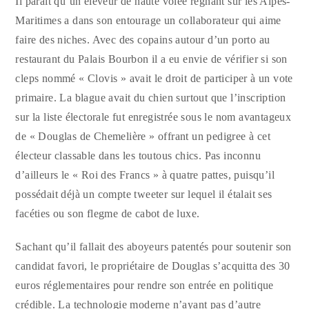
Il paraît qu’un éleveur de haute volée règnant sur les Alpes-
Maritimes a dans son entourage un collaborateur qui aime
faire des niches. Avec des copains autour d’un porto au
restaurant du Palais Bourbon il a eu envie de vérifier si son
cleps nommé « Clovis » avait le droit de participer à un vote
primaire. La blague avait du chien surtout que l’inscription
sur la liste électorale fut enregistrée sous le nom avantageux
de « Douglas de Chemelière » offrant un pedigree à cet
électeur classable dans les toutous chics. Pas inconnu
d’ailleurs le « Roi des Francs » à quatre pattes, puisqu’il
possédait déjà
un compte tweeter sur lequel il étalait ses
facéties ou son flegme de cabot de luxe.
Sachant qu’il fallait des aboyeurs patentés pour soutenir son
candidat favori, le propriétaire de Douglas s’acquitta des 30
euros réglementaires pour rendre son entrée en politique
crédible. La technologie moderne n’ayant pas d’autre