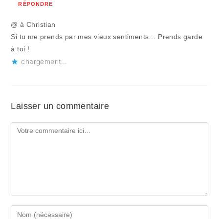
RÉPONDRE
@ à Christian
Si tu me prends par mes vieux sentiments… Prends garde
à toi !
chargement…
Laisser un commentaire
Comment
Enter