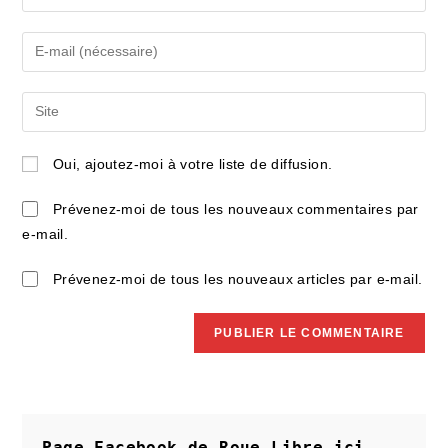
your
name
Enter
or
your
username
email
Saisir
to
address
l’URL
comment
to
de
Oui, ajoutez-moi à votre liste de diffusion.
comment
votre
site
Prévenez-moi de tous les nouveaux commentaires par
(facultatif)
e-mail.
Prévenez-moi de tous les nouveaux articles par e-mail.
Page Facebook de Roue Libre
ici