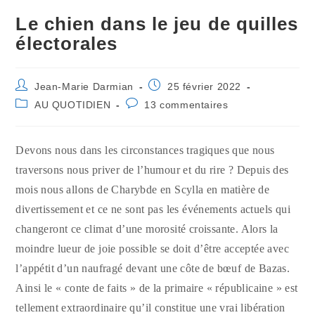
Le chien dans le jeu de quilles
électorales
Auteur/autrice
Publication
Jean-Marie Darmian
25 février 2022
de
publiée :
Post
Commentaires
AU QUOTIDIEN
13 commentaires
la
category:
de
publication :
la
publication :
Devons nous dans les circonstances tragiques que nous
traversons nous priver de l’humour et du rire ? Depuis des
mois nous allons de Charybde en Scylla en matière de
divertissement et ce ne sont pas les événements actuels qui
changeront ce climat d’une morosité croissante. Alors la
moindre lueur de joie possible se doit d’être acceptée avec
l’appétit d’un naufragé devant une côte de bœuf de Bazas.
Ainsi le « conte de faits » de la primaire « républicaine » est
tellement extraordinaire qu’il constitue une vrai libération