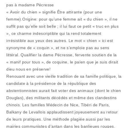
pas à madame Pécresse
« Avoir du chien » signifie Être attirante (pour une
femme).Origine: pour qu’une femme ait « du chien », il ne
suffit pas qu’elle soit belle ; il lui faut ce petit « truc en plus
», ce charme indescriptible qui la rend totalement
irrésistible aux yeux des autres. Le mot « chien » ici est
synonyme de « coquin », et ne s’emploie pas au sens
littéral. Qualifier la dame Pécresse, fervente soutien de la
« manif pour tous », de coquine, le païen que je suis dirait
dieu nous en préserve!
Renouant avec une vieille tradition de sa famille politique, la
candidate à la présidence de la république des
abstentionnistes aurait fait voter des animaux (dont le chien
Douglas), des militants décédés et même des clandestins
chinois. Les familles Médecin de Nice, Tibéri de Paris,
Balkany de Levallois applaudissent joyeusement au retour
de leurs pratiques. Une méthode plagiée aussi par les
mairies communistes d’antan dans les banlieues rouges.