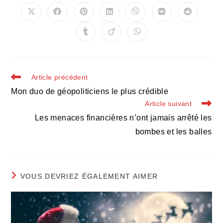
CONTENU
Ouvrir
Ouvrir
Ouvrir
Ouvrir
Ouvrir
Ouvrir
Ouvrir
dans
dans
dans
dans
dans
dans
dans
une
une
une
une
une
une
une
Ouvrir
Ouvrir
Ouvrir
autre
autre
autre
autre
autre
autre
autre
dans
dans
dans
fenêtre
fenêtre
fenêtre
fenêtre
fenêtre
fenêtre
fenêtre
une
une
une
autre
autre
autre
fenêtre
fenêtre
fenêtre
Read
Article précédent
more
Mon duo de géopoliticiens le plus crédible
articles
Article suivant
Les menaces financières n’ont jamais arrêté les
bombes et les balles
VOUS DEVRIEZ ÉGALEMENT AIMER