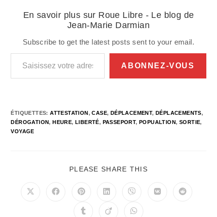
En savoir plus sur Roue Libre - Le blog de
Jean-Marie Darmian
Subscribe to get the latest posts sent to your email.
Saisissez votre adresse e-mail…
ABONNEZ-VOUS
ÉTIQUETTES
:
ATTESTATION
,
CASE
,
DÉPLACEMENT
,
DÉPLACEMENTS
,
DÉROGATION
,
HEURE
,
LIBERTÉ
,
PASSEPORT
,
POPUALTION
,
SORTIE
,
VOYAGE
PARTAGER
PLEASE SHARE THIS
CE
CONTENU
Ouvrir
Ouvrir
Ouvrir
Ouvrir
Ouvrir
Ouvrir
Ouvrir
dans
dans
dans
dans
dans
dans
dans
une
une
une
une
une
une
une
Ouvrir
Ouvrir
Ouvrir
autre
autre
autre
autre
autre
autre
autre