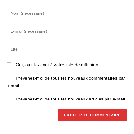
Enter
your
name
Enter
or
your
username
email
Saisir
to
address
l’URL
comment
to
de
Oui, ajoutez-moi à votre liste de diffusion.
comment
votre
site
Prévenez-moi de tous les nouveaux commentaires par
(facultatif)
e-mail.
Prévenez-moi de tous les nouveaux articles par e-mail.