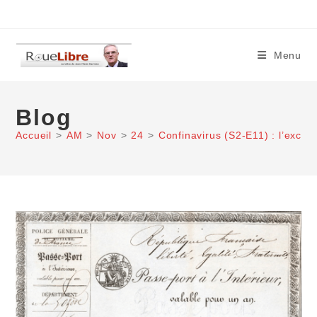
Skip
to
content
Menu
Blog
Accueil
>
AM
>
Nov
>
24
>
Confinavirus (S2-E11) : l’except