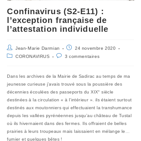
Confinavirus (S2-E11) :
l’exception française de
l’attestation individuelle
Auteur/autrice
Publication
Jean-Marie Darmian
24 novembre 2020
de
publiée :
Post
Commentaires
CORONAVIRUS
3 commentaires
la
category:
de
publication :
la
publication :
Dans les archives de la Mairie de Sadirac au temps de ma
jeunesse curieuse j’avais trouvé sous la poussière des
décennies écoulées des passeports du XIX° siècle
destinées à la circulation « à l’intérieur ». ils étaient surtout
destinés aux moutonniers qui effectuaient la transhumance
depuis les vallées pyrénéennes jusqu’au château de Tustal
où ils hivernaient dans des fermes. Ils offraient de belles
prairies à leurs troupeaux mais laissaient en mélange le…
fumier et quelques bêtes !