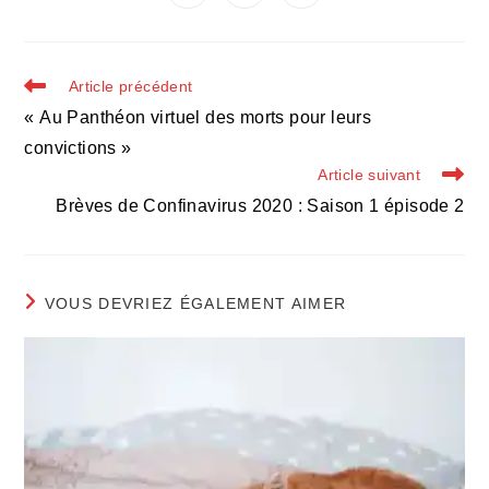
dans
dans
dans
fenêtre
fenêtre
fenêtre
fenêtre
fenêtre
fenêtre
fenêtre
une
une
une
autre
autre
autre
fenêtre
fenêtre
fenêtre
Read
Article précédent
more
« Au Panthéon virtuel des morts pour leurs
articles
convictions »
Article suivant
Brèves de Confinavirus 2020 : Saison 1 épisode 2
VOUS DEVRIEZ ÉGALEMENT AIMER