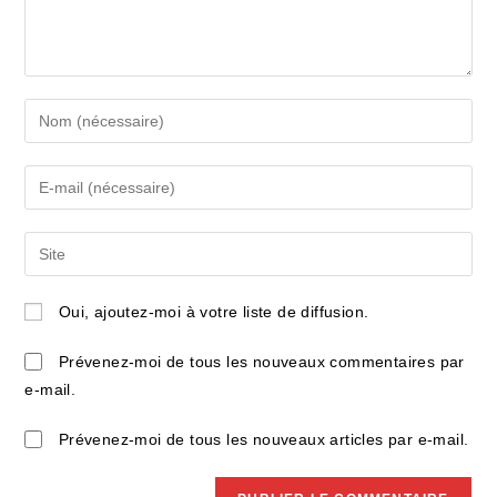
Enter
your
name
Enter
or
your
username
email
Saisir
to
address
l’URL
comment
to
de
Oui, ajoutez-moi à votre liste de diffusion.
comment
votre
site
Prévenez-moi de tous les nouveaux commentaires par
(facultatif)
e-mail.
Prévenez-moi de tous les nouveaux articles par e-mail.