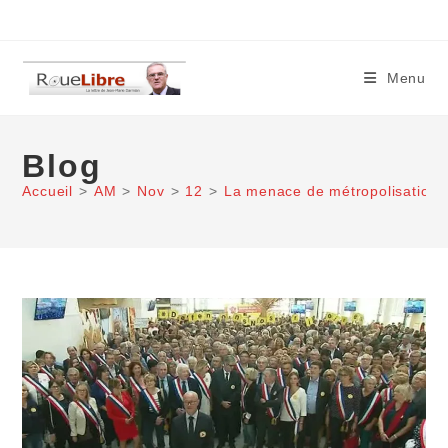
Skip
to
content
Menu
Blog
Accueil
>
AM
>
Nov
>
12
>
La menace de métropolisation 