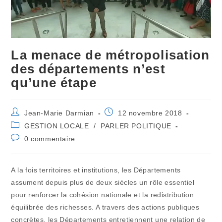
La menace de métropolisation
des départements n’est
qu’une étape
Auteur/autrice
Publication
Jean-Marie Darmian
12 novembre 2018
de
publiée :
Post
GESTION LOCALE
/
PARLER POLITIQUE
la
category:
Commentaires
0 commentaire
publication :
de
la
publication :
A la fois territoires et institutions, les Départements
assument depuis plus de deux siècles un rôle essentiel
pour renforcer la cohésion nationale et la redistribution
équilibrée des richesses. A travers des actions publiques
concrètes, les Départements entretiennent une relation de