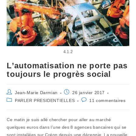
4.1.2
L’automatisation ne porte pas
toujours le progrès social
Auteur/autrice
Publication
Jean-Marie Darmian
26 janvier 2017
de
publiée :
Post
Commentaires
PARLER PRESIDENTIELLES
11 commentaires
la
category:
de
publication :
la
publication :
Ce matin je suis allé chercher pour aller au marché
quelques euros dans l’une des 8 agences bancaires qui se
sont installées sur Créon depuis une décennie. La nouvelle