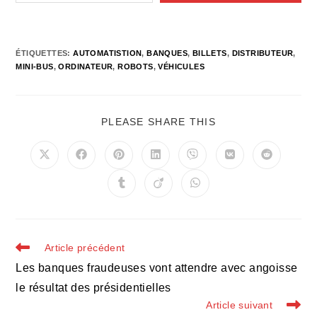
ÉTIQUETTES
:
AUTOMATISTION
,
BANQUES
,
BILLETS
,
DISTRIBUTEUR
,
MINI-BUS
,
ORDINATEUR
,
ROBOTS
,
VÉHICULES
PARTAGER
PLEASE SHARE THIS
CE
CONTENU
Ouvrir
Ouvrir
Ouvrir
Ouvrir
Ouvrir
Ouvrir
Ouvrir
dans
dans
dans
dans
dans
dans
dans
une
une
une
une
une
une
une
Ouvrir
Ouvrir
Ouvrir
autre
autre
autre
autre
autre
autre
autre
dans
dans
dans
fenêtre
fenêtre
fenêtre
fenêtre
fenêtre
fenêtre
fenêtre
une
une
une
autre
autre
autre
fenêtre
fenêtre
fenêtre
Read
Article précédent
more
Les banques fraudeuses vont attendre avec angoisse
articles
le résultat des présidentielles
Article suivant