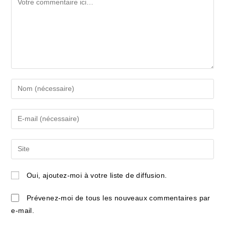
Enter
your
name
Enter
or
your
username
email
Saisir
to
address
l’URL
comment
to
de
Oui, ajoutez-moi à votre liste de diffusion.
comment
votre
site
Prévenez-moi de tous les nouveaux commentaires par
(facultatif)
e-mail.