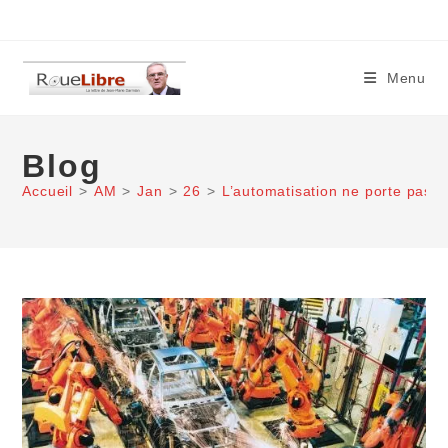
Skip
to
content
Menu
Blog
Accueil
>
AM
>
Jan
>
26
>
L’automatisation ne porte pas to