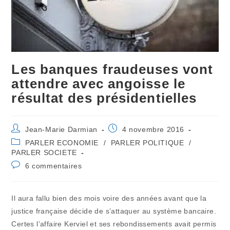
Les banques fraudeuses vont
attendre avec angoisse le
résultat des présidentielles
Auteur/autrice
Publication
Jean-Marie Darmian
4 novembre 2016
de
publiée :
Post
PARLER ECONOMIE
/
PARLER POLITIQUE
/
la
category:
PARLER SOCIETE
publication :
Commentaires
6 commentaires
de
la
publication :
Il aura fallu bien des mois voire des années avant que la
justice française décide de s’attaquer au système bancaire.
Certes l’affaire Kerviel et ses rebondissements avait permis