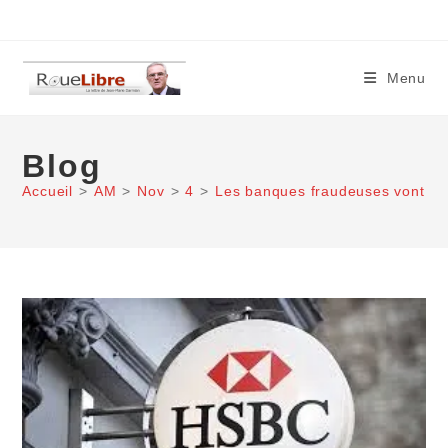
Skip
to
content
Menu
Blog
Accueil
>
AM
>
Nov
>
4
>
Les banques fraudeuses vont atte