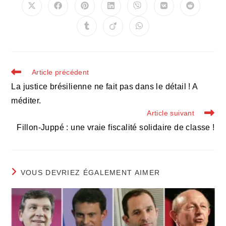
Ouvrir
Ouvrir
Ouvrir
Ouvrir
Ouvrir
Ouvrir
Ouvrir
dans
dans
dans
dans
dans
dans
dans
une
une
une
une
une
une
une
Ouvrir
Ouvrir
Ouvrir
autre
autre
autre
autre
autre
autre
autre
dans
dans
dans
fenêtre
fenêtre
fenêtre
fenêtre
fenêtre
fenêtre
fenêtre
une
une
une
autre
autre
autre
fenêtre
fenêtre
fenêtre
Read
Article précédent
more
La justice brésilienne ne fait pas dans le détail ! A
articles
méditer.
Article suivant
Fillon-Juppé : une vraie fiscalité solidaire de classe !
VOUS DEVRIEZ ÉGALEMENT AIMER