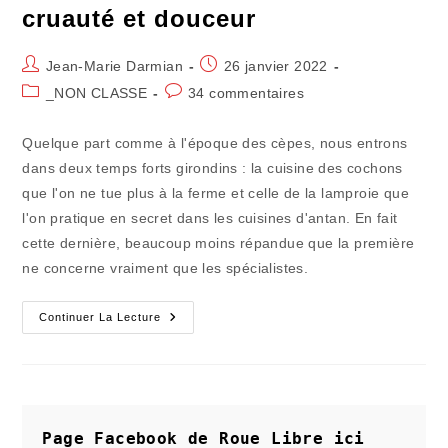
cruauté et douceur
Auteur/autrice
Publication
Jean-Marie Darmian
26 janvier 2022
de
publiée :
Post
Commentaires
_NON CLASSE
34 commentaires
la
category:
de
publication :
la
Quelque part comme à l'époque des cèpes, nous entrons
publication :
dans deux temps forts girondins : la cuisine des cochons
que l'on ne tue plus à la ferme et celle de la lamproie que
l'on pratique en secret dans les cuisines d'antan. En fait
cette dernière, beaucoup moins répandue que la première
ne concerne vraiment que les spécialistes.
La
Continuer La Lecture
Cuisine
De
La
Lamproie
Entre
Cruauté
Et
Douceur
Page Facebook de Roue Libre
ici