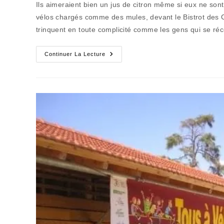
Ils aimeraient bien un jus de citron même si eux ne so
publication :
vélos chargés comme des mules, devant le Bistrot des Co
trinquent en toute complicité comme les gens qui se réc
Ici
Continuer La Lecture
Et
D’ailleurs
(9)
:
Les
Pédaleurs
Novices
Du
9…
3