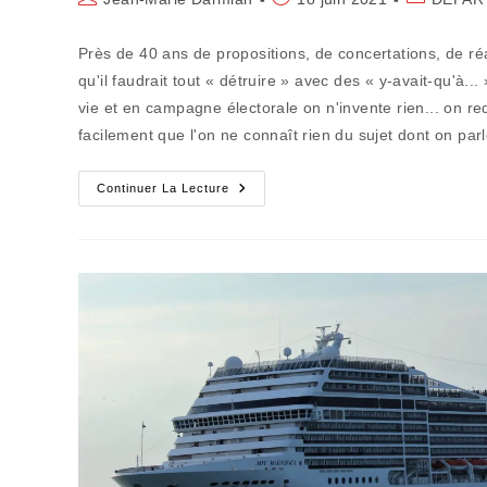
de
publiée :
category:
la
Près de 40 ans de propositions, de concertations, de r
publication :
qu'il faudrait tout « détruire » avec des « y-avait-qu'à...
vie et en campagne électorale on n'invente rien... on r
facilement que l'on ne connaît rien du sujet dont on par
La
Continuer La Lecture
Piste
Pavée
De
Mauvaises
Intentions