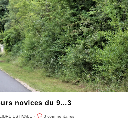
aleurs novices du 9…3
Commentaires
LIBRE ESTIVALE
3 commentaires
de
la