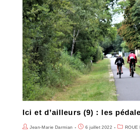
Ici et d’ailleurs (9) : les péd
Auteur/autrice
Publication
Post
Jean-Marie Darmian
6 juillet 2022
ROUE 
de
publiée :
category:
la