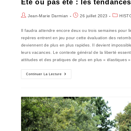
Eté ou pas été : les tendanc
Auteur/autrice
Publication
Post
Jean-Marie Darmian
26 juillet 2023
HIST
de
publiée :
category:
la
Il faudra attendre encore deux ou trois semaines pour lir
publication :
repères entrent en jeu pour cette évaluation des retom
deviennent de plus en plus rapides. Il devient impossible
leurs vacances. Le contexte général de la liberté essenti
attitudes et des pratiques de plus en plus « élastiques »
Eté
Continuer La Lecture
Ou
Pas
Été
:
Les
Tendances
Mouvantes
Du
Tourisme