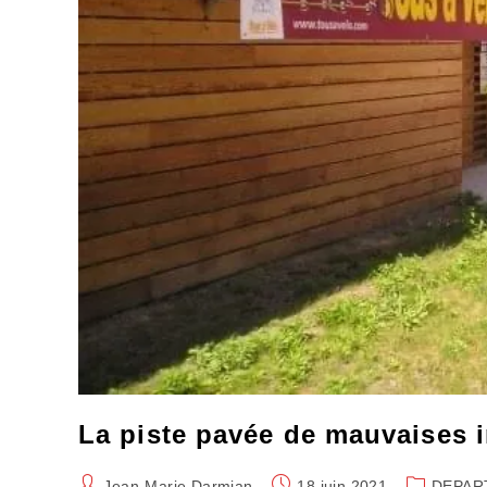
La piste pavée de mauvaises 
Auteur/autrice
Publication
Post
Jean-Marie Darmian
18 juin 2021
DEPAR