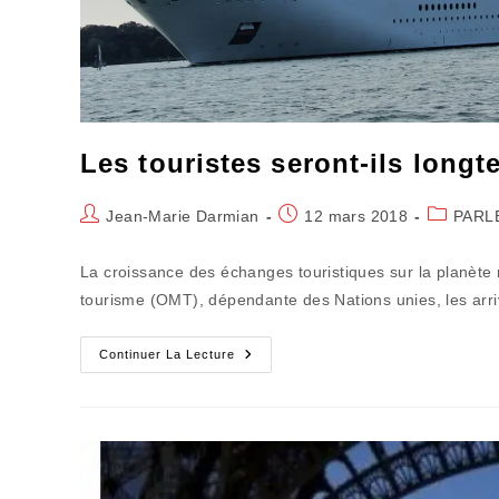
Les touristes seront-ils long
Auteur/autrice
Publication
Post
Jean-Marie Darmian
12 mars 2018
PARL
de
publiée :
category:
la
La croissance des échanges touristiques sur la planète 
publication :
tourisme (OMT), dépendante des Nations unies, les arri
Les
Continuer La Lecture
Touristes
Seront-
Ils
Longtemps
Les
Bienvenus
?