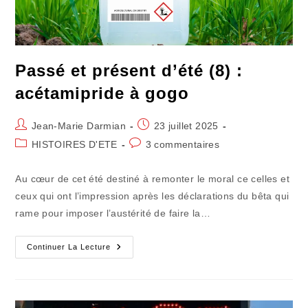
Passé et présent d’été (8) :
acétamipride à gogo
Auteur/autrice
Publication
Jean-Marie Darmian
23 juillet 2025
de
publiée :
Post
Commentaires
HISTOIRES D'ETE
3 commentaires
la
category:
de
publication :
la
Au cœur de cet été destiné à remonter le moral ce celles et
publication :
ceux qui ont l’impression après les déclarations du bêta qui
rame pour imposer l’austérité de faire la…
Passé
Continuer La Lecture
Et
Présent
D’été
(8)
:
Acétamipride