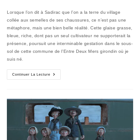
la
category:
de
publication :
la
Lorsque l’on dit à Sadirac que l’on a la terre du village
publication :
collée aux semelles de ses chaussures, ce n’est pas une
métaphore, mais une bien belle réalité. Cette glaise grasse,
bleue, riche, dont pas un seul cultivateur ne supporterait la
présence, poursuit une interminable gestation dans le sous-
sol de cette commune de l’Entre Deux Mers girondin où je
suis né.
Et
Continuer La Lecture
Le
Créateur
Donna
La
Vie
À
La
Terre
De
Sadirac