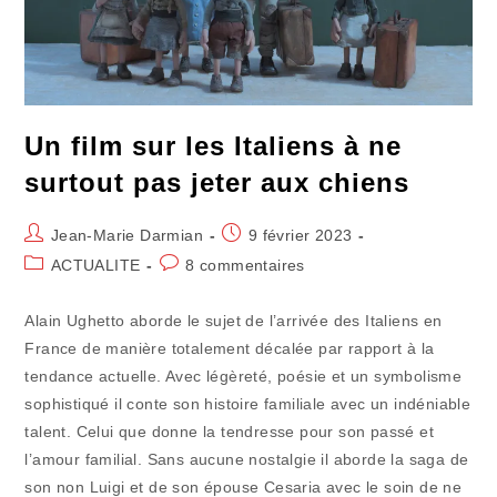
Un film sur les Italiens à ne
surtout pas jeter aux chiens
Auteur/autrice
Publication
Jean-Marie Darmian
9 février 2023
de
publiée :
Post
Commentaires
ACTUALITE
8 commentaires
la
category:
de
publication :
la
Alain Ughetto aborde le sujet de l’arrivée des Italiens en
publication :
France de manière totalement décalée par rapport à la
tendance actuelle. Avec légèreté, poésie et un symbolisme
sophistiqué il conte son histoire familiale avec un indéniable
talent. Celui que donne la tendresse pour son passé et
l’amour familial. Sans aucune nostalgie il aborde la saga de
son non Luigi et de son épouse Cesaria avec le soin de ne