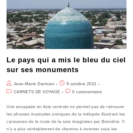
Le pays qui a mis le bleu du ciel
sur ses monuments
Auteur/autrice
Publication
Jean-Marie Darmian
9 octobre 2021
de
publiée :
Post
Commentaires
CARNETS DE VOYAGE
0 commentaire
la
category:
de
publication :
la
Une escapade en Asie centrale ne permet pas de retrouver
publication :
les phrases musicales oniriques de la mélopée illustrant les
caravanes de la route de la soie imaginées par Borodine. Il
n’y a plus véritablement de chemins à inventer sous les