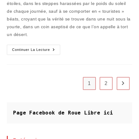
étoiles, dans les steppes harassées par le poids du soleil
de chaque journée, sauf à se comporter en « touristes »
béats, croyant que la vérité se trouve dans une nuit sous la
yourte, dans un coin aseptisé de ce que l’on appelle à tort
un désert.
Le
Continuer La Lecture
Pays
Qui
A
Mis
Le
Bleu
Du
1
2
Aller à 
Ciel
Sur
Ses
Monuments
Page Facebook de Roue Libre
ici