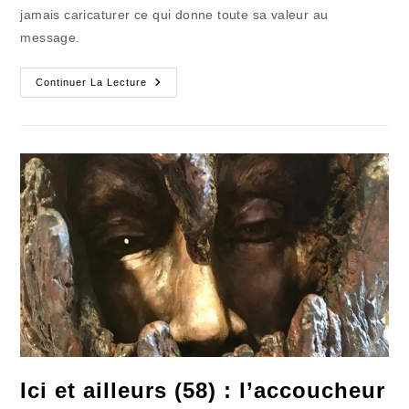
jamais caricaturer ce qui donne toute sa valeur au
message.
Un
Continuer La Lecture
Film
Sur
Les
Italiens
À
Ne
Surtout
Pas
Jeter
Aux
Chiens
Ici et ailleurs (58) : l’accoucheur