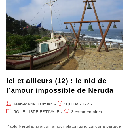
Terre
Ici et ailleurs (12) : le nid de
l’amour impossible de Neruda
Auteur/autrice
Publication
Jean-Marie Darmian
9 juillet 2022
de
publiée :
Post
Commentaires
ROUE LIBRE ESTIVALE
3 commentaires
la
category:
de
publication :
la
Pablo Neruda, avait un amour platonique. Lui qui a partagé