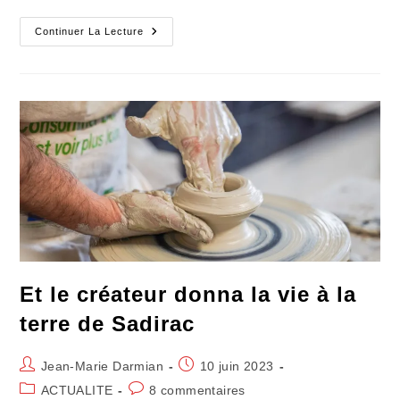
Eté
Continuer La Lecture
Ou
Pas
Été
:
La
Punition
Prévisible
Du
Roi
Soleil
Et le créateur donna la vie à la
terre de Sadirac
Auteur/autrice
Publication
Jean-Marie Darmian
10 juin 2023
de
publiée :
Post
Commentaires
ACTUALITE
8 commentaires