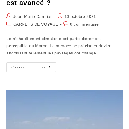
est avancé ?
Auteur/autrice
Publication
Jean-Marie Darmian
13 octobre 2021
de
publiée :
Post
Commentaires
CARNETS DE VOYAGE
0 commentaire
la
category:
de
publication :
la
Le réchauffement climatique est particulièrement
publication :
perceptible au Maroc. La menace se précise et devient
angoissant tellement les paysages ont changé...
Vous
Continuer La Lecture
Prendrez
Bien
Le
Désert
Qui
Est
Avancé
?