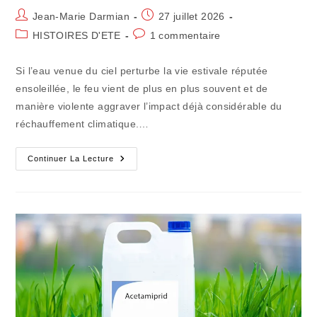
Auteur/autrice
Publication
Jean-Marie Darmian
27 juillet 2026
de
publiée :
Post
Commentaires
HISTOIRES D'ETE
1 commentaire
la
category:
de
publication :
la
Si l’eau venue du ciel perturbe la vie estivale réputée
publication :
ensoleillée, le feu vient de plus en plus souvent et de
manière violente aggraver l’impact déjà considérable du
réchauffement climatique.…
Souhaitons
Continuer La Lecture
Qu’ils
Ne
Deviennent
Pas
Les
Soldats
De
Feu
La
Terre