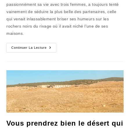
publication :
passionnément sa vie avec trois femmes, a toujours tenté
vainement de séduire la plus belle des partenaires, celle
qui venait inlassablement briser ses humeurs sur les
rochers noirs du rivage où il avait niché l'une de ses
maisons.
Ici
Continuer La Lecture
Et
Ailleurs
(12)
:
Le
Nid
De
L’amour
Impossible
De
Neruda
Vous prendrez bien le désert qui