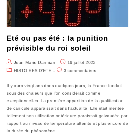
À
Gogo
Eté ou pas été : la punition
prévisible du roi soleil
Auteur/autrice
Publication
Jean-Marie Darmian
19 juillet 2023
de
publiée :
Post
Commentaires
HISTOIRES D'ETE
3 commentaires
la
category:
de
publication :
la
Il y aura vingt ans dans quelques jours, la France fondait
publication :
sous des chaleurs que l’on considérait comme
exceptionnelles. La première apparition de la qualification
de canicule apparaissait dans l’actualité. Elle était méritée
tellement son utilisation antérieure paraissait galvaudée par
rapport au niveau de température atteinte et plus encore de
la durée du phénomène.