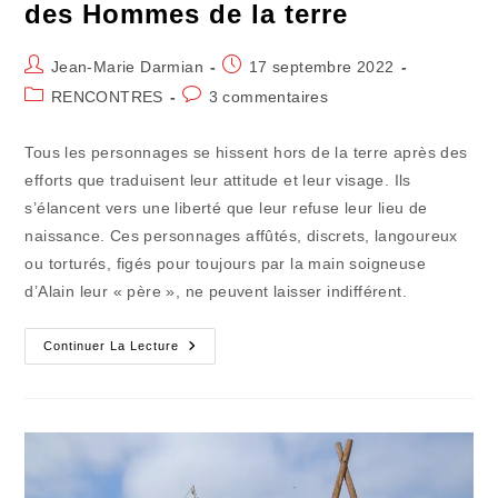
des Hommes de la terre
Auteur/autrice
Publication
Jean-Marie Darmian
17 septembre 2022
de
publiée :
Post
Commentaires
RENCONTRES
3 commentaires
la
category:
de
publication :
la
Tous les personnages se hissent hors de la terre après des
publication :
efforts que traduisent leur attitude et leur visage. Ils
s’élancent vers une liberté que leur refuse leur lieu de
naissance. Ces personnages affûtés, discrets, langoureux
ou torturés, figés pour toujours par la main soigneuse
d’Alain leur « père », ne peuvent laisser indifférent.
Ici
Continuer La Lecture
Et
Ailleurs
(58)
:
L’accoucheur
Des
Hommes
De
La