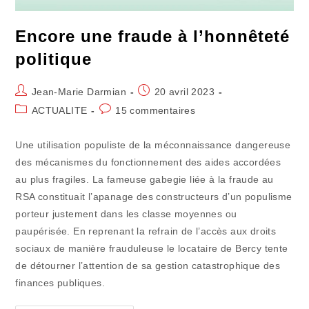
Encore une fraude à l’honnêteté
politique
Auteur/autrice
Publication
Jean-Marie Darmian
20 avril 2023
de
publiée :
Post
Commentaires
ACTUALITE
15 commentaires
la
category:
de
publication :
la
Une utilisation populiste de la méconnaissance dangereuse
publication :
des mécanismes du fonctionnement des aides accordées
au plus fragiles. La fameuse gabegie liée à la fraude au
RSA constituait l’apanage des constructeurs d’un populisme
porteur justement dans les classe moyennes ou
paupérisée. En reprenant la refrain de l’accès aux droits
sociaux de manière frauduleuse le locataire de Bercy tente
de détourner l’attention de sa gestion catastrophique des
finances publiques.