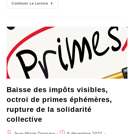
Encore
Continuer La Lecture
Une
Fraude
À
L’honnêteté
Politique
Baisse des impôts visibles,
octroi de primes éphémères,
rupture de la solidarité
collective
Auteur/autrice
Publication
Jean-Marie Darmian
8 décembre 2022