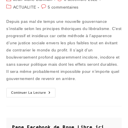
de
publiée :
Post
Commentaires
ACTUALITE
5 commentaires
la
category:
de
publication :
la
Depuis pas mal de temps une nouvelle gouvernance
publication :
s’installe selon les principes théoriques du libéralisme. C’est
progressif et insidieux car cette méthode à l’apparence
d’une justice sociale envers les plus faibles tout en évitant
de contrarier le monde du profit. Il s’agit d’un
bouleversement profond apparemment incolore, inodore et
sans saveur politique mais dont les effets seront durables.
Il sera même probablement impossible pour n’importe quel
gouvernement de revenir en arrière.
Baisse
Continuer La Lecture
Des
Impôts
Visibles,
Octroi
De
Primes
Éphémères,
Rupture
Page Facebook de Roue Libre
ici