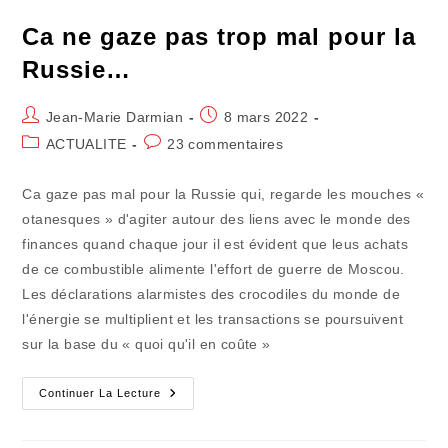
Ca ne gaze pas trop mal pour la
Russie…
Auteur/autrice
Publication
Jean-Marie Darmian
8 mars 2022
de
publiée :
Post
Commentaires
ACTUALITE
23 commentaires
la
category:
de
publication :
la
Ca gaze pas mal pour la Russie qui, regarde les mouches «
publication :
otanesques » d'agiter autour des liens avec le monde des
finances quand chaque jour il est évident que leus achats
de ce combustible alimente l'effort de guerre de Moscou.
Les déclarations alarmistes des crocodiles du monde de
l'énergie se multiplient et les transactions se poursuivent
sur la base du « quoi qu'il en coûte »
Ca
Continuer La Lecture
Ne
Gaze
Pas