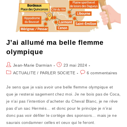
J’ai allumé ma belle flemme
olympique
Auteur/autrice
Publication
Jean-Marie Darmian
23 mai 2024
de
publiée :
Post
Commentaires
ACTUALITE
/
PARLER SOCIETE
6 commentaires
la
category:
de
publication :
la
Je sens que je vais avoir une belle flemme olympique et
publication :
que je resterai sagement chez moi. Je ne bois pas de Coca,
je n’ai pas l’intention d’acheter du Cheval Blanc, je ne rêve
pas d’un sac Hermés… et donc pour le principe je n’irai
donc pas voir défiler le cortège des sponsors… mais je ne
saurais condamner celles et ceux qui le feront.