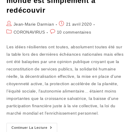
monde est simplement à
redécouvir
Auteur/autrice
Publication
Jean-Marie Darmian
21 avril 2020
de
publiée :
Post
Commentaires
CORONAVIRUS
10 commentaires
la
category:
de
publication :
la
Les idées résilientes ont toutes, absolument toutes été sur
publication :
la table lors des dernières échéances nationales mais elles
ont été balayées par une opinion publique croyant que la
reconstitution de services publics, la solidarité humaine
réelle, la décentralisation effective, la mise en place d'une
citoyenneté active, la protection accélérée de la planète,
l'équité sociale, l'autonomie alimentaire... étaient moins
importantes que la croissance salvatrice, la baisse d'une
participation financière juste à la vie collective, la loi du
marché mondial et l'enrichissement personnel.
Confinavirus
Continuer La Lecture
(32)