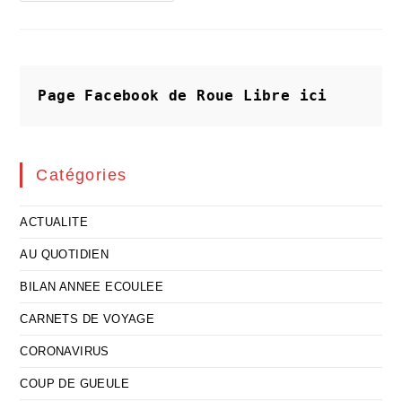
:
Le
Nouveau
Monde
Est
Simplement
À
Page Facebook de Roue Libre
ici
Redécouvir
Catégories
ACTUALITE
AU QUOTIDIEN
BILAN ANNEE ECOULEE
CARNETS DE VOYAGE
CORONAVIRUS
COUP DE GUEULE