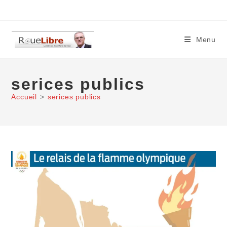
Skip
to
content
Menu
serices publics
Accueil
>
serices publics