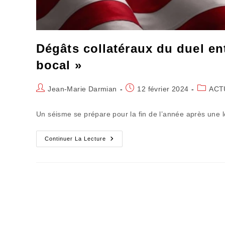
Dégâts collatéraux du duel ent
bocal »
Auteur/autrice
Publication
Post
Jean-Marie Darmian
12 février 2024
ACT
de
publiée :
category
la
Un séisme se prépare pour la fin de l’année après une 
publication :
Dégâts
Continuer La Lecture
Collatéraux
Du
Duel
Entre
« Papy
Gâteux »
Et
« L’Agité
Du
Bocal »