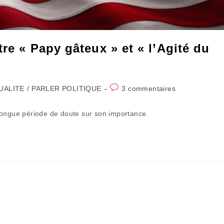
re « Papy gâteux » et « l’Agité du
Commentaires
UALITE
/
PARLER POLITIQUE
3 commentaires
:
de
la
longue période de doute sur son importance.
publication :